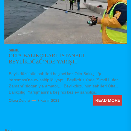
GENEL
OLTA BALIKÇILARI, İSTANBUL
BEYLİKDÜZÜ’NDE YARIŞTI
Beylikdüzü’nün sahilleri beşinci kez Olta Balıkçılığı
Yarışması’na ev sahipliği yaptı. Beylikdüzü’nde 'Şimdi Lüfer
Zamanı' sloganıyla amatör,... Beylikdüzü’nün sahilleri Olta
Balıkçılığı Yarışması’na beşinci kez ev sahipliği...
READ MORE
Oltacı Dergisi
7 Kasım 2021
Ara