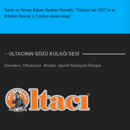
Tarım ve Orman Bakanı İbrahim Yumaklı, “Türkiye’nin 2025’te su
ürünleri ihracatı 2,3 milyar dolara ulaştı”
OLTACININ GÖZÜ KULAĞI SESİ
Dereden, Okyanusa Amatör Sportif Balıkçılık Dergisi