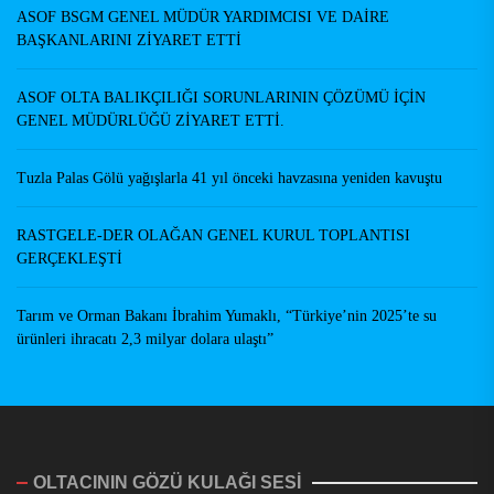
ASOF BSGM GENEL MÜDÜR YARDIMCISI VE DAİRE
BAŞKANLARINI ZİYARET ETTİ
ASOF OLTA BALIKÇILIĞI SORUNLARININ ÇÖZÜMÜ İÇİN
GENEL MÜDÜRLÜĞÜ ZİYARET ETTİ.
Tuzla Palas Gölü yağışlarla 41 yıl önceki havzasına yeniden kavuştu
RASTGELE-DER OLAĞAN GENEL KURUL TOPLANTISI
GERÇEKLEŞTİ
Tarım ve Orman Bakanı İbrahim Yumaklı, “Türkiye’nin 2025’te su
ürünleri ihracatı 2,3 milyar dolara ulaştı”
OLTACININ GÖZÜ KULAĞI SESİ