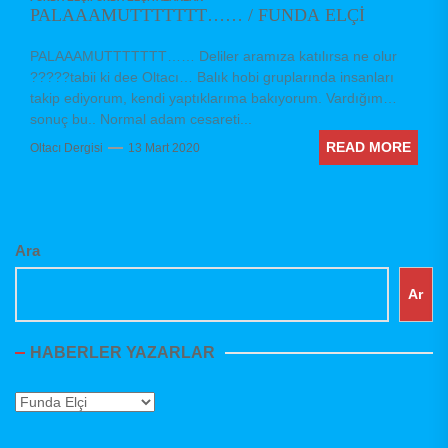
PALAAAMUTTTTTTT…… / FUNDA ELÇİ
PALAAAMUTTTTTTT…… Deliler aramıza katılırsa ne olur
?????tabii ki dee Oltacı… Balık hobi gruplarında insanları
takip ediyorum, kendi yaptıklarıma bakıyorum. Vardığım
sonuç bu.. Normal adam cesareti...
READ MORE
Oltacı Dergisi
13 Mart 2020
Ara
Ar
HABERLER YAZARLAR
Haberler
Yazarlar