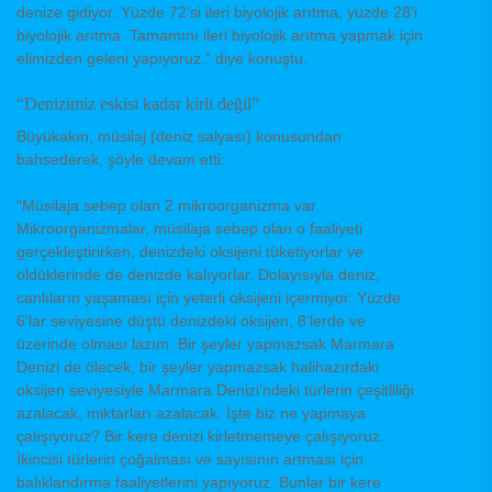
denize gidiyor. Yüzde 72’si ileri biyolojik arıtma, yüzde 28’i
biyolojik arıtma. Tamamını ileri biyolojik arıtma yapmak için
elimizden geleni yapıyoruz.” diye konuştu.
“Denizimiz eskisi kadar kirli değil”
Büyükakın, müsilaj (deniz salyası) konusundan
bahsederek, şöyle devam etti:
“Müsilaja sebep olan 2 mikroorganizma var.
Mikroorganizmalar, müsilaja sebep olan o faaliyeti
gerçekleştirirken, denizdeki oksijeni tüketiyorlar ve
öldüklerinde de denizde kalıyorlar. Dolayısıyla deniz,
canlıların yaşaması için yeterli oksijeni içermiyor. Yüzde
6’lar seviyesine düştü denizdeki oksijen, 8’lerde ve
üzerinde olması lazım. Bir şeyler yapmazsak Marmara
Denizi de ölecek, bir şeyler yapmazsak halihazırdaki
oksijen seviyesiyle Marmara Denizi’ndeki türlerin çeşitliliği
azalacak, miktarları azalacak. İşte biz ne yapmaya
çalışıyoruz? Bir kere denizi kirletmemeye çalışıyoruz.
İkincisi türlerin çoğalması ve sayısının artması için
balıklandırma faaliyetlerini yapıyoruz. Bunlar bir kere