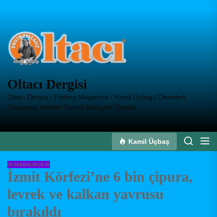
Skip
to
Oltacı
the
Dergisi
content
Oltacı Dergisi
Oltacı Dergisi / Fishing Magazine / Kamil Üçbaş / Dereden,
Okyanusa Amatör Sportif Balıkçılık Dergisi
Kamil Üçbaş
OLTA&BALIKÇILIK
İzmit Körfezi’ne 6 bin çipura,
levrek ve kalkan yavrusu
bırakıldı