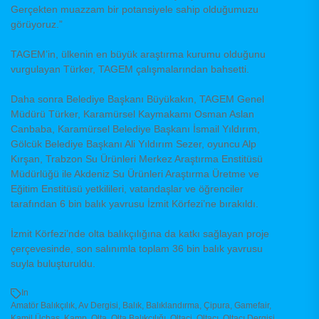
Gerçekten muazzam bir potansiyele sahip olduğumuzu
görüyoruz.”
TAGEM’in, ülkenin en büyük araştırma kurumu olduğunu
vurgulayan Türker, TAGEM çalışmalarından bahsetti.
Daha sonra Belediye Başkanı Büyükakın, TAGEM Genel
Müdürü Türker, Karamürsel Kaymakamı Osman Aslan
Canbaba, Karamürsel Belediye Başkanı İsmail Yıldırım,
Gölcük Belediye Başkanı Ali Yıldırım Sezer, oyuncu Alp
Kırşan, Trabzon Su Ürünleri Merkez Araştırma Enstitüsü
Müdürlüğü ile Akdeniz Su Ürünleri Araştırma Üretme ve
Eğitim Enstitüsü yetkilileri, vatandaşlar ve öğrenciler
tarafından 6 bin balık yavrusu İzmit Körfezi’ne bırakıldı.
İzmit Körfezi’nde olta balıkçılığına da katkı sağlayan proje
çerçevesinde, son salınımla toplam 36 bin balık yavrusu
suyla buluşturuldu.
In
Amatör Balıkçılık
,
Av Dergisi
,
Balık
,
Balıklandırma
,
Çipura
,
Gamefair
,
Kamil Üçbaş
,
Kamp
,
Olta
,
Olta Balıkçılığı
,
Oltaci
,
Oltacı
,
Oltacı Dergisi