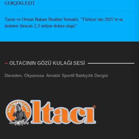
GERÇEKLEŞTİ
Tarım ve Orman Bakanı İbrahim Yumaklı, “Türkiye’nin 2025’te su
ürünleri ihracatı 2,3 milyar dolara ulaştı”
OLTACININ GÖZÜ KULAĞI SESİ
Dereden, Okyanusa Amatör Sportif Balıkçılık Dergisi