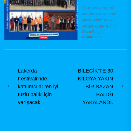
SONUCU
Turnuva yarışma
sonunda dereceye
giren takımlar ve
yarışmacılar A.S.C
Derneğimiz
Oltacı Dergisi
4 Aralık 2025
tarafından Surf
Casting disiplininde
Amatör ve Sportif
Olta Balıkçılığını
tanıtarak,...
Yazı
Lakerda
BİLECİK’TE 30
Festivali’nde
KİLOYA YAKIN
gezinmesi
katılımcılar ‘en iyi
BİR SAZAN
Previous
Ne
tuzlu balık’ için
BALIĞI
post:
pos
yarışacak
YAKALANDI.