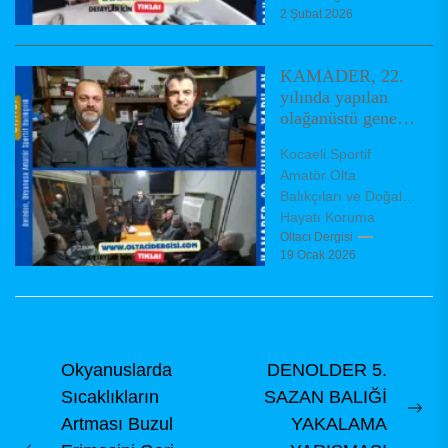
2 Şubat 2026
dolara ulaştığını,
bunun da yaklaşık
500 milyon...
KAMADER, 22.
yılında yapılan
olağanüstü genel
kurulda yeni
Kocaeli Sportif
yönetimini
Amatör Olta
belirledi
Balıkçıları ve Doğal
Hayatı Koruma
Derneği (KAMADER),
Oltacı Dergisi
19 Ocak 2026
olağanüstü genel
kurul toplantısını
dernek binasında,
dernek tüzüğü
hükümleri...
Yazı
Okyanuslarda
DENOLDER 5.
Sıcaklıkların
SAZAN BALIĞİ
gezinmesi
Ne
Artması Buzul
YAKALAMA