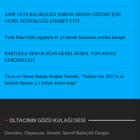
ASOF OLTA BALIKÇILIĞI SORUNLARININ ÇÖZÜMÜ İÇİN
GENEL MÜDÜRLÜĞÜ ZİYARET ETTİ.
Tuzla Palas Gölü yağışlarla 41 yıl önceki havzasına yeniden kavuştu
RASTGELE-DER OLAĞAN GENEL KURUL TOPLANTISI
GERÇEKLEŞTİ
Tarım ve Orman Bakanı İbrahim Yumaklı, “Türkiye’nin 2025’te su
ürünleri ihracatı 2,3 milyar dolara ulaştı”
OLTACININ GÖZÜ KULAĞI SESİ
Dereden, Okyanusa Amatör Sportif Balıkçılık Dergisi