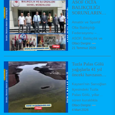
ASOF OLTA
BALIKÇILIĞI
SORUNLARININ
ÇÖZÜMÜ İÇİN
Amatör ve Sportif
GENEL
Olta Balıkçılığı
MÜDÜRLÜĞÜ
Federasyonu –
ZİYARET ETTİ.
ASOF, Balıkçılık ve
Su Ürünleri Genel
Oltacı Dergisi
21 Temmuz 2026
Müdürü Turgay
TÜRKYILMAZ'ı
makamında ziyaret
Tuzla Palas Gölü
etti. ASOF...
yağışlarla 41 yıl
önceki havzasına
yeniden kavuştu
Kayseri'nin Sarıoğlan
ilçesindeki Tuzla
Palas Gölü, yıllar
süren kuraklıkla
küçülerek geçen yıl
Oltacı Dergisi
4 Mart 2026
20 kilometrekareye