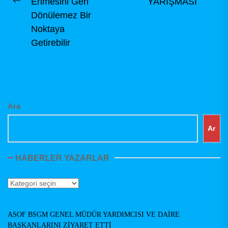
pos
Erimesini Geri
YARIŞMASI
Previous
Dönülemez Bir
post:
Noktaya
Getirebilir
Ara
Ar
HABERLER YAZARLAR
Haberler
Yazarlar
ASOF BSGM GENEL MÜDÜR YARDIMCISI VE DAİRE
BAŞKANLARINI ZİYARET ETTİ