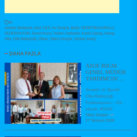
In
Amatör Balıkçılık
,
Asof
,
AŞTİ
,
Av Dergisi
,
Balık
,
DENETİM KURULU
,
FEDERASYON
,
Genel Kurul
,
Haber
,
Haberler
,
Kamil Üçbaş
,
Kamp
,
Olta
,
Olta Balıkçılığı
,
Oltacı
,
Oltacı Dergisi
,
Serkan Inanç
DAHA FAZLA
ASOF BSGM
GENEL MÜDÜR
YARDIMCISI VE
DAİRE
Amatör ve Sportif
BAŞKANLARINI
Olta Balıkçılığı
ZİYARET ETTİ
Federasyonu – ASOF
olarak, BSGM
Balıkçılık ve Su
Oltacı Dergisi
27 Temmuz 2026
Ürünleri Genel Müdür
Yardımcımız Dr.
Hüseyin AKBAŞ,...