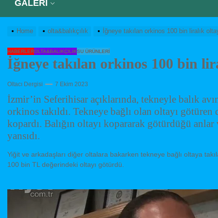
GALERİ
Home
olta&balıkçılık
İğneye takılan orkinos 100 bin liralık olta
HABERLER
OLTA&BALIKÇILIK
SU ÜRÜNLERI
İğneye takılan orkinos 100 bin lir
Oltacı Dergisi
7 Ekim 2023
İzmir’in Seferihisar açıklarında, tekneyle balık avı
orkinos takıldı. Tekneye bağlı olan oltayı götüren 
kopardı. Balığın oltayı kopararak götürdüğü anlar v
yansıdı.
Yiğit ve arkadaşları diğer oltalara bakarken tekneye bağlı oltaya takı
100 bin TL değerindeki oltayı götürdü.