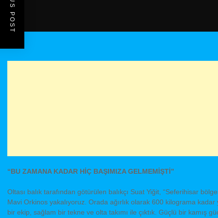
PREVIOUS POST
“BU ZAMANA KADAR HİÇ BAŞIMIZA GELMEMİŞTİ”
Oltası balık tarafından götürülen balıkçı Suat Yiğit, “Seferihisar bölg
Mavi Orkinos yakalıyoruz. Orada ağırlık olarak 600 kilograma kadar ya
bir ekip, sağlam bir tekne ve olta takımı ile çıktık. Güçlü bir kamış 