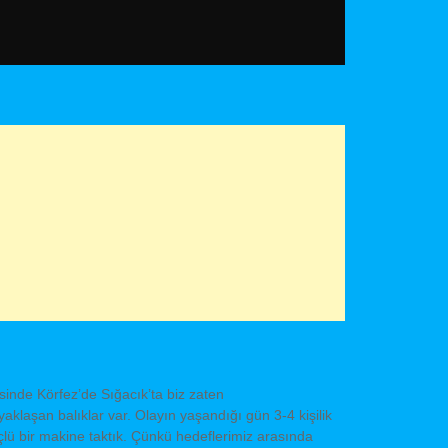
esinde Körfez’de Sığacık’ta biz zaten
klaşan balıklar var. Olayın yaşandığı gün 3-4 kişilik
güçlü bir makine taktık. Çünkü hedeflerimiz arasında