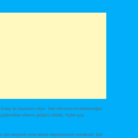
kolay ipi alamasın diye. Tabi teknenin kırılabileceğini
ınlıkla oltanın gidişini izledik, hiçbir şey
ğu için dayandı ama tekne dayanamadı maalesef. İşin