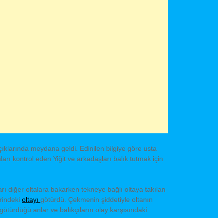
açıklarında meydana geldi. Edinilen bilgiye göre usta
nları kontrol eden Yiğit ve arkadaşları balık tutmak için
rı diğer oltalara bakarken tekneye bağlı oltaya takılan
erindeki
oltayı
götürdü. Çekmenin şiddetiyle oltanın
götürdüğü anlar ve balıkçıların olay karşısındaki