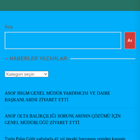
Ara
Ar
HABERLER YAZARLAR
Haberler
Yazarlar
ASOF BSGM GENEL MÜDÜR YARDIMCISI VE DAİRE
BAŞKANLARINI ZİYARET ETTİ
ASOF OLTA BALIKÇILIĞI SORUNLARININ ÇÖZÜMÜ İÇİN
GENEL MÜDÜRLÜĞÜ ZİYARET ETTİ.
Tuzla Palas Gölü yağışlarla 41 yıl önceki havzasına yeniden kavuştu