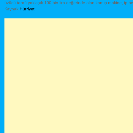
üzücü tarafı yaklaşık 100 bin lira değerinde olan kamış makine, ip he
Kaynak
Hürriyet