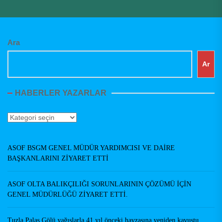
Ara
Ar
HABERLER YAZARLAR
Haberler
Yazarlar
ASOF BSGM GENEL MÜDÜR YARDIMCISI VE DAİRE
BAŞKANLARINI ZİYARET ETTİ
ASOF OLTA BALIKÇILIĞI SORUNLARININ ÇÖZÜMÜ İÇİN
GENEL MÜDÜRLÜĞÜ ZİYARET ETTİ.
Tuzla Palas Gölü yağışlarla 41 yıl önceki havzasına yeniden kavuştu