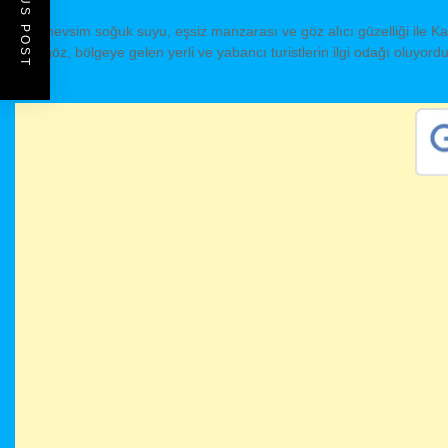
PREVIOUS POST
Her mevsim soğuk suyu, eşsiz manzarası ve göz alıcı güzelliği ile 
Yeşilgöz, bölgeye gelen yerli ve yabancı turistlerin ilgi odağı oluyo