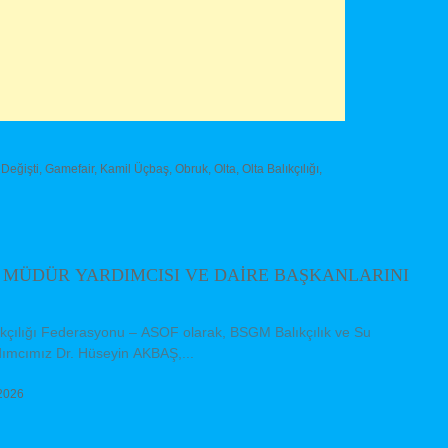
Değişti
,
Gamefair
,
Kamil Üçbaş
,
Obruk
,
Olta
,
Olta Balıkçılığı
,
 MÜDÜR YARDIMCISI VE DAİRE BAŞKANLARINI
lıkçılığı Federasyonu – ASOF olarak, BSGM Balıkçılık ve Su
ımcımız Dr. Hüseyin AKBAŞ,...
2026