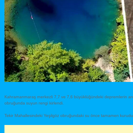
Kahramanmaraş merkezli 7,7 ve 7,6 büyüklüğündeki depremlerin ardınd
obruğunda suyun rengi kirlendi.
Tekir Mahallesindeki Yeşilgöz obruğundaki su önce tamamen kurudu