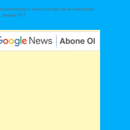
Kahramanmaraş’ın nazar boncuğu olarak adlandırılan
rdu. Kaynak NTV