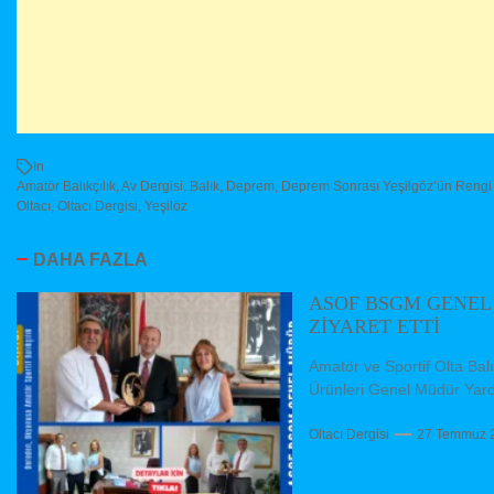
In
Amatör Balıkçılık
,
Av Dergisi
,
Balık
,
Deprem
,
Deprem Sonrası Yeşilgöz’ün Rengi 
Oltacı
,
Oltacı Dergisi
,
Yeşilöz
DAHA FAZLA
ASOF BSGM GENEL
ZİYARET ETTİ
Amatör ve Sportif Olta Ba
Ürünleri Genel Müdür Yard
Oltacı Dergisi
27 Temmuz 