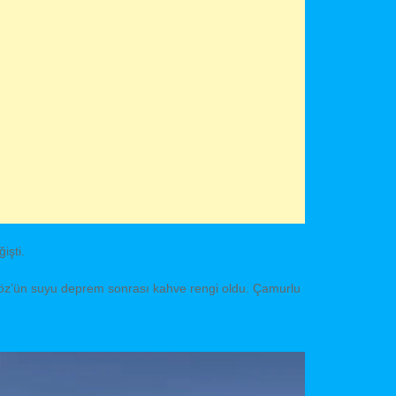
işti.
göz’ün suyu deprem sonrası kahve rengi oldu. Çamurlu