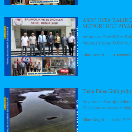
ASOF OLTA BALIKÇ
MÜDÜRLÜĞÜ ZİYAR
Amatör ve Sportif Olta Bal
Müdürü Turgay TÜRKYILMAZ
Oltacı Dergisi
21 Temmuz 
Tuzla Palas Gölü yağış
Kayseri'nin Sarıoğlan ilçes
20 kilometrekareye inmişti. 
Oltacı Dergisi
4 Mart 2026