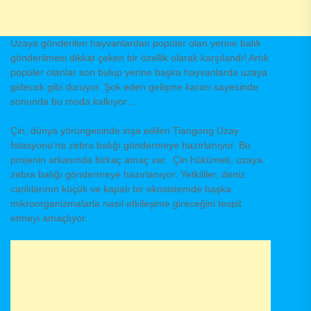
Uzaya gönderilen hayvanlardan popüler olan yerine balık
gönderilmesi dikkat çeken bir özellik olarak karşılandı! Artık
popüler olanlar son bulup yerine başka hayvanlarda uzaya
gidecek gibi duruyor. Şok eden gelişme kararı sayesinde
sonunda bu moda kalkıyor…
Çin, dünya yörüngesinde inşa edilen Tiangong Uzay
İstasyonu’na zebra balığı göndermeye hazırlanıyor. Bu
projenin arkasında birkaç amaç var. Çin hükümeti, uzaya
zebra balığı göndermeye hazırlanıyor. Yetkililer, deniz
canlılarının küçük ve kapalı bir ekosistemde başka
mikroorganizmalarla nasıl etkileşime gireceğini tespit
etmeyi amaçlıyor.