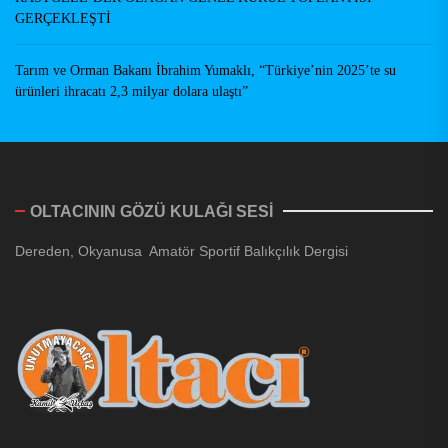
GERÇEKLEŞTİ
Tarım ve Orman Bakanı İbrahim Yumaklı, “Türkiye’nin 2025’te su
ürünleri ihracatı 2,3 milyar dolara ulaştı”
OLTACININ GÖZÜ KULAĞI SESİ
Dereden, Okyanusa Amatör Sportif Balıkçılık Dergisi