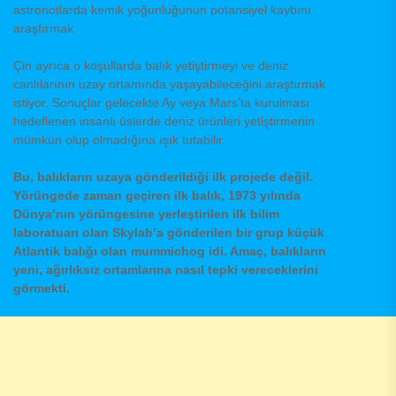
astronotlarda kemik yoğunluğunun potansiyel kaybını
araştırmak.
Çin ayrıca o koşullarda balık yetiştirmeyi ve deniz
canlılarının uzay ortamında yaşayabileceğini araştırmak
istiyor. Sonuçlar gelecekte Ay veya Mars’ta kurulması
hedeflenen insanlı üslerde deniz ürünleri yetiştirmenin
mümkün olup olmadığına ışık tutabilir.
Bu, balıkların uzaya gönderildiği ilk projede değil.
Yörüngede zaman geçiren ilk balık, 1973 yılında
Dünya’nın yörüngesine yerleştirilen ilk bilim
laboratuarı olan Skylab’a gönderilen bir grup küçük
Atlantik balığı olan mummichog idi. Amaç, balıkların
yeni, ağırlıksız ortamlarına nasıl tepki vereceklerini
görmekti.