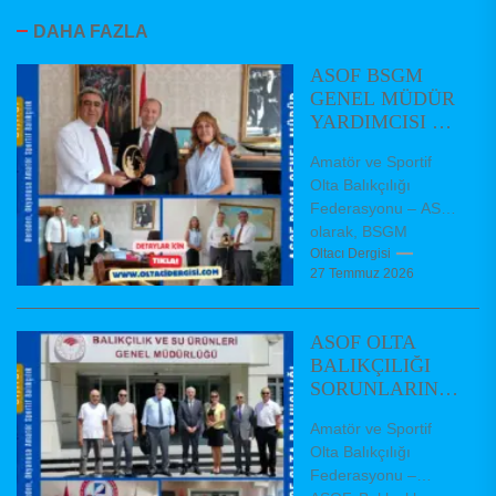
DAHA FAZLA
ASOF BSGM
GENEL MÜDÜR
YARDIMCISI VE
DAİRE
Amatör ve Sportif
BAŞKANLARINI
Olta Balıkçılığı
ZİYARET ETTİ
Federasyonu – ASOF
olarak, BSGM
Balıkçılık ve Su
Oltacı Dergisi
27 Temmuz 2026
Ürünleri Genel Müdür
Yardımcımız Dr.
Hüseyin AKBAŞ,...
ASOF OLTA
BALIKÇILIĞI
SORUNLARININ
ÇÖZÜMÜ İÇİN
Amatör ve Sportif
GENEL
Olta Balıkçılığı
MÜDÜRLÜĞÜ
Federasyonu –
ZİYARET ETTİ.