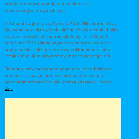
ortama neredeyse anında adapte olan genç
mummichog’lar ortaya çıkmıştı.
Yıllar sonra Japon Uzay Ajansı (JAXA), Uluslararası Uzay
İstasyonu’nda mikro yerçekiminin küçük bir medaka balığı
sürüsü üzerindeki etkilerini inceledi. Scientific Reports
dergisinde 2016 yılında yayınlanan bir makaleye göre
araştırmacılar balıkların ISS’ye vardıktan hemen sonra
kemik yoğunluğunu kaybetmeye başladığını tespit etti.
Tiangong uzay istasyonuna gönderilen zebra balığı da
muhtemelen uzayın ağırlıksız ortamında uzun süre
geçirmenin tehlikelerine ışık tutmaya çalışacak. Kaynak
chip