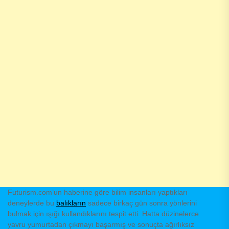
Futurism.com’un haberine göre bilim insanları yaptıkları
deneylerde bu
balıkların
sadece birkaç gün sonra yönlerini
bulmak için ışığı kullandıklarını tespit etti. Hatta düzinelerce
yavru yumurtadan çıkmayı başarmış ve sonuçta ağırlıksız