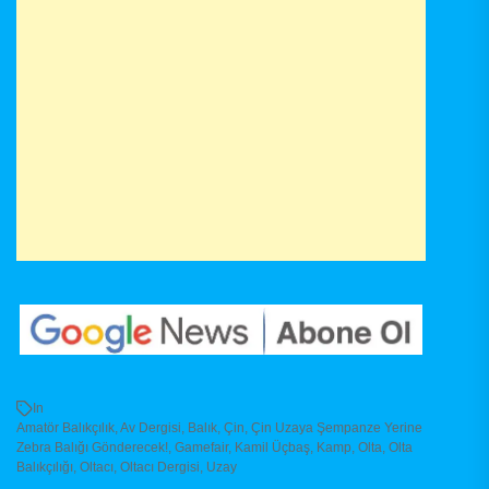
In
Amatör Balıkçılık
,
Av Dergisi
,
Balık
,
Çin
,
Çin Uzaya Şempanze Yerine
Zebra Balığı Gönderecek!
,
Gamefair
,
Kamil Üçbaş
,
Kamp
,
Olta
,
Olta
Balıkçılığı
,
Oltacı
,
Oltacı Dergisi
,
Uzay