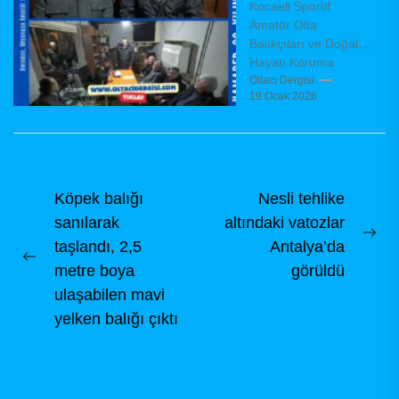
Kocaeli Sportif
yönetimini
Amatör Olta
belirledi
Balıkçıları ve Doğal
Hayatı Koruma
Derneği (KAMADER),
Oltacı Dergisi
19 Ocak 2026
olağanüstü genel
kurul toplantısını
dernek binasında,
dernek tüzüğü
hükümleri...
Yazı
Köpek balığı
Nesli tehlike
sanılarak
altındaki vatozlar
gezinmesi
Ne
taşlandı, 2,5
Antalya’da
Previous
pos
metre boya
görüldü
post:
ulaşabilen mavi
yelken balığı çıktı