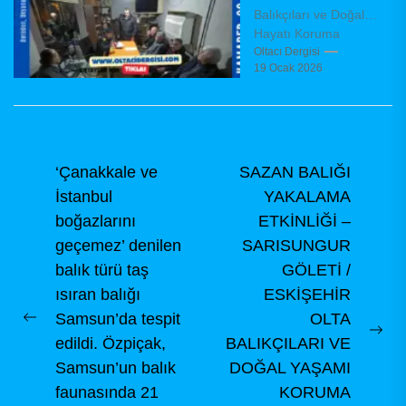
belirledi
Balıkçıları ve Doğal
Hayatı Koruma
Derneği (KAMADER),
Oltacı Dergisi
19 Ocak 2026
olağanüstü genel
kurul toplantısını
dernek binasında,
dernek tüzüğü
hükümleri...
Yazı
‘Çanakkale ve
SAZAN BALIĞI
İstanbul
YAKALAMA
gezinmesi
boğazlarını
ETKİNLİĞİ –
geçemez’ denilen
SARISUNGUR
balık türü taş
GÖLETİ /
ısıran balığı
ESKİŞEHİR
Samsun’da tespit
OLTA
Previous
Ne
edildi. Özpiçak,
BALIKÇILARI VE
post:
pos
Samsun’un balık
DOĞAL YAŞAMI
faunasında 21
KORUMA