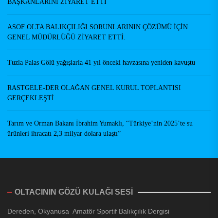
BAŞKANLARINI ZİYARET ETTİ
ASOF OLTA BALIKÇILIĞI SORUNLARININ ÇÖZÜMÜ İÇİN
GENEL MÜDÜRLÜĞÜ ZİYARET ETTİ.
Tuzla Palas Gölü yağışlarla 41 yıl önceki havzasına yeniden kavuştu
RASTGELE-DER OLAĞAN GENEL KURUL TOPLANTISI
GERÇEKLEŞTİ
Tarım ve Orman Bakanı İbrahim Yumaklı, “Türkiye’nin 2025’te su
ürünleri ihracatı 2,3 milyar dolara ulaştı”
OLTACININ GÖZÜ KULAĞI SESİ
Dereden, Okyanusa Amatör Sportif Balıkçılık Dergisi