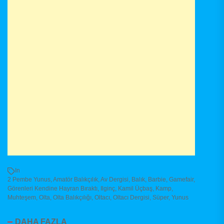
In
2 Pembe Yunus
,
Amatör Balıkçılık
,
Av Dergisi
,
Balık
,
Barbie
,
Gamefair
,
Görenleri Kendine Hayran Bıraktı
,
Ilginç
,
Kamil Üçbaş
,
Kamp
,
Muhteşem
,
Olta
,
Olta Balıkçılığı
,
Oltacı
,
Oltacı Dergisi
,
Süper
,
Yunus
DAHA FAZLA