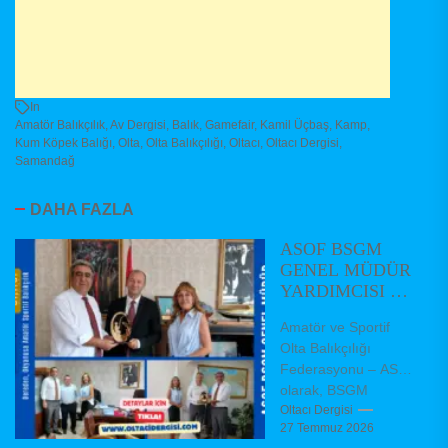
In
Amatör Balıkçılık
,
Av Dergisi
,
Balık
,
Gamefair
,
Kamil Üçbaş
,
Kamp
,
Kum Köpek Balığı
,
Olta
,
Olta Balıkçılığı
,
Oltacı
,
Oltacı Dergisi
,
Samandağ
DAHA FAZLA
ASOF BSGM
GENEL MÜDÜR
YARDIMCISI VE
DAİRE
Amatör ve Sportif
BAŞKANLARINI
Olta Balıkçılığı
ZİYARET ETTİ
Federasyonu – ASOF
olarak, BSGM
Balıkçılık ve Su
Oltacı Dergisi
27 Temmuz 2026
Ürünleri Genel Müdür