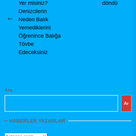
Yer misiniz?
döndü
pos
Denizcilerin
Neden Balık
Previous
Yemediklerini
post:
Öğrenince Balığa
Tövbe
Edeceksiniz
Ara
Ar
HABERLER YAZARLAR