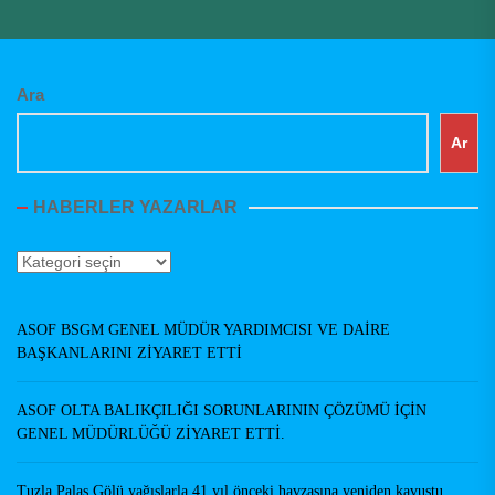
Ara
Ar
HABERLER YAZARLAR
Haberler
Yazarlar
ASOF BSGM GENEL MÜDÜR YARDIMCISI VE DAİRE
BAŞKANLARINI ZİYARET ETTİ
ASOF OLTA BALIKÇILIĞI SORUNLARININ ÇÖZÜMÜ İÇİN
GENEL MÜDÜRLÜĞÜ ZİYARET ETTİ.
Tuzla Palas Gölü yağışlarla 41 yıl önceki havzasına yeniden kavuştu