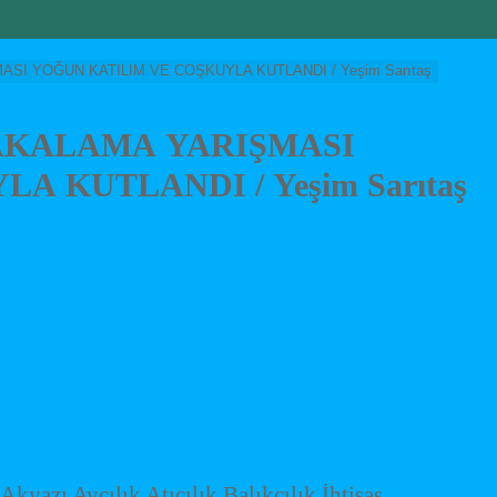
ASI YOĞUN KATILIM VE COŞKUYLA KUTLANDI / Yeşim Sarıtaş
YAKALAMA YARIŞMASI
 KUTLANDI / Yeşim Sarıtaş
ı Avcılık Atıcılık Balıkçılık İhtisas