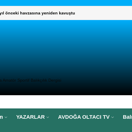
L KURUL TOPLANTISI GERÇEKLEŞTİ
umaklı, “Türkiye’nin 2025’te su ürünleri ihracatı 2,3 milyar dolar
DIMCISI VE DAİRE BAŞKANLARINI ZİYARET ETTİ
UNLARININ ÇÖZÜMÜ İÇİN GENEL MÜDÜRLÜĞÜ ZİYARET ETTİ.
 yıl önceki havzasına yeniden kavuştu
Amatör Sportif Balıkçılık Dergisi
L KURUL TOPLANTISI GERÇEKLEŞTİ
umaklı, “Türkiye’nin 2025’te su ürünleri ihracatı 2,3 milyar dolar
im
YAZARLAR
AVDOĞA OLTACI TV
Bal