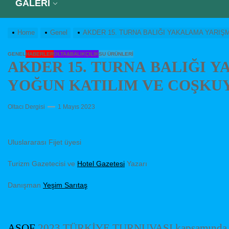
GALERİ
Home
Genel
AKDER 15. TURNA BALIĞI YAKALAMA YARIŞM
GENEL
HABERLER
OLTA&BALIKÇILIK
SU ÜRÜNLERI
AKDER 15. TURNA BALIĞI 
YOĞUN KATILIM VE COŞKUYLA
Oltacı Dergisi
1 Mayıs 2023
Uluslararası Fijet üyesi
Turizm Gazetecisi ve
Hotel Gazetesi
Yazarı
Danışman
Yeşim Sarıtaş
ASOF
2023 TÜRKİYE TURNUVASI kapsamında Akyaz