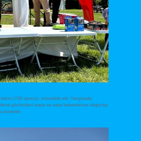
65 takım (130 sporcu) mücadele etti. Yarışmada
lerek görüntüleri masa ve saha hakemlerine ulaştırılıp
 bırakıldı.