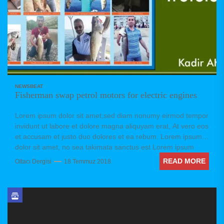
NEWSBEAT
Fisherman swap petrol motors for electric engines
Lorem ipsum dolor sit amet,sed diam nonumy eirmod tempor
invidunt ut labore et dolore magna aliquyam erat, At vero eos
et accusam et justo duo dolores et ea rebum. Lorem ipsum
dolor sit amet, no sea takimata sanctus est Lorem ipsum
dolor sit amet. Stet clita kasd gubergren, no sea takimata
READ MORE
Oltacı Dergisi
18 Temmuz 2018
sanctus est Lorem ipsum dolor sit amet. no sea takimata
sanctus est Lorem ipsum dolor sit amet. no sea takimata
sanctus est Lorem ipsum dolor sit amet. sed diam voluptua.