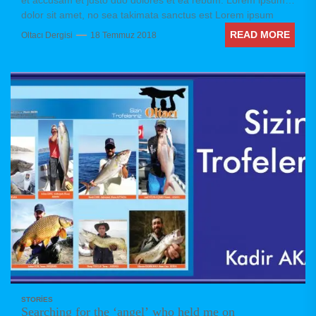
et accusam et justo duo dolores et ea rebum. Lorem ipsum
dolor sit amet, no sea takimata sanctus est Lorem ipsum
dolor sit amet. Stet clita kasd gubergren, no sea takimata
READ MORE
Oltacı Dergisi
18 Temmuz 2018
sanctus est Lorem ipsum dolor sit amet. no sea takimata
sanctus est Lorem ipsum dolor sit amet. no sea takimata
sanctus est Lorem ipsum dolor sit amet. sed diam voluptua.
STORIES
Searching for the ‘angel’ who held me on