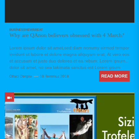
BUSINESS
NEWSBEAT
Why are QAnon believers obsessed with 4 March?
Lorem ipsum dolor sit amet,sed diam nonumy eirmod tempor
invidunt ut labore et dolore magna aliquyam erat, At vero eos
et accusam et justo duo dolores et ea rebum. Lorem ipsum
dolor sit amet, no sea takimata sanctus est Lorem ipsum
dolor sit amet. Stet clita kasd gubergren, no sea takimata
READ MORE
Oltacı Dergisi
18 Temmuz 2018
sanctus est Lorem ipsum dolor sit amet. no sea takimata
sanctus est Lorem ipsum dolor sit amet. no sea takimata
sanctus est Lorem ipsum dolor sit amet. sed diam voluptua.