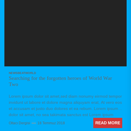
NEWSBEAT
WORLD
Searching for the forgotten heroes of World War
Two
Lorem ipsum dolor sit amet,sed diam nonumy eirmod tempor
invidunt ut labore et dolore magna aliquyam erat, At vero eos
et accusam et justo duo dolores et ea rebum. Lorem ipsum
dolor sit amet, no sea takimata sanctus est Lorem ipsum
dolor sit amet. Stet clita kasd gubergren, no sea takimata
READ MORE
Oltacı Dergisi
18 Temmuz 2018
sanctus est Lorem ipsum dolor sit amet. no sea takimata