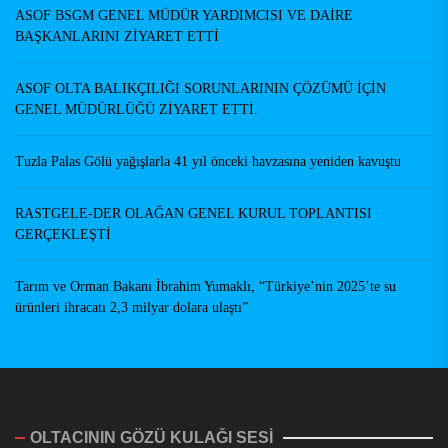
ASOF BSGM GENEL MÜDÜR YARDIMCISI VE DAİRE
BAŞKANLARINI ZİYARET ETTİ
ASOF OLTA BALIKÇILIĞI SORUNLARININ ÇÖZÜMÜ İÇİN
GENEL MÜDÜRLÜĞÜ ZİYARET ETTİ.
Tuzla Palas Gölü yağışlarla 41 yıl önceki havzasına yeniden kavuştu
RASTGELE-DER OLAĞAN GENEL KURUL TOPLANTISI
GERÇEKLEŞTİ
Tarım ve Orman Bakanı İbrahim Yumaklı, “Türkiye’nin 2025’te su
ürünleri ihracatı 2,3 milyar dolara ulaştı”
OLTACININ GÖZÜ KULAĞI SESİ