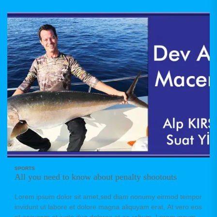
sanctus est Lorem ipsum dolor sit amet. no sea takimata
sanctus est Lorem ipsum dolor sit amet. sed diam voluptua.
SPORTS
All you need to know about penalty shootouts
Lorem ipsum dolor sit amet,sed diam nonumy eirmod tempor
invidunt ut labore et dolore magna aliquyam erat, At vero eos