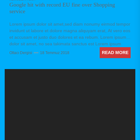
Google hit with record EU fine over Shopping
service
Lorem ipsum dolor sit amet,sed diam nonumy eirmod tempor
invidunt ut labore et dolore magna aliquyam erat, At vero eos
et accusam et justo duo dolores et ea rebum. Lorem ipsum
dolor sit amet, no sea takimata sanctus est Lorem ipsum
dolor sit amet. Stet clita kasd gubergren, no sea takimata
READ MORE
Oltacı Dergisi
18 Temmuz 2018
sanctus est Lorem ipsum dolor sit amet. no sea takimata
sanctus est Lorem ipsum dolor sit amet. no sea takimata
sanctus est Lorem ipsum dolor sit amet. sed diam voluptua.