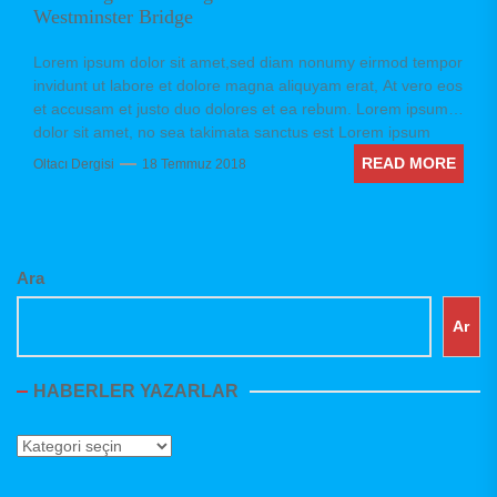
Westminster Bridge
Lorem ipsum dolor sit amet,sed diam nonumy eirmod tempor
invidunt ut labore et dolore magna aliquyam erat, At vero eos
et accusam et justo duo dolores et ea rebum. Lorem ipsum
dolor sit amet, no sea takimata sanctus est Lorem ipsum
dolor sit amet. Stet clita kasd gubergren, no sea takimata
READ MORE
Oltacı Dergisi
18 Temmuz 2018
sanctus est Lorem ipsum dolor sit amet. no sea takimata
sanctus est Lorem ipsum dolor sit amet. no sea takimata
sanctus est Lorem ipsum dolor sit amet. sed diam voluptua.
Ara
Ar
HABERLER YAZARLAR
Haberler
Yazarlar