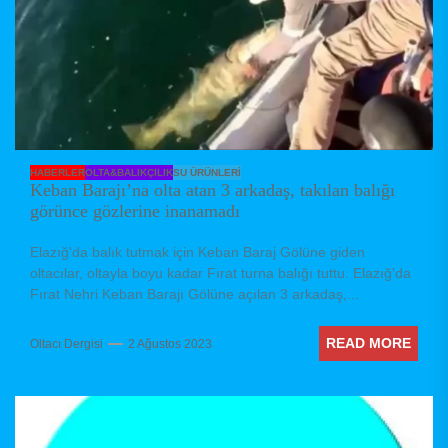
HABERLER
OLTA&BALIKÇILIK
SU ÜRÜNLERI
Keban Barajı’na olta atan 3 arkadaş, takılan balığı
görünce gözlerine inanamadı
Elazığ'da balık tutmak için Keban Baraj Gölüne giden
oltacılar, oltayla boyu kadar Fırat turna balığı tuttu. Elazığ'da
Fırat Nehri Keban Barajı Gölüne açılan 3 arkadaş,...
READ MORE
Oltacı Dergisi
2 Ağustos 2023