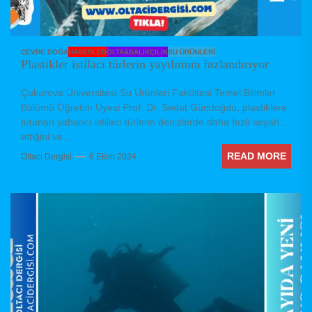
ÇEVRE DOĞA
HABERLER
OLTA&BALIKÇILIK
SU ÜRÜNLERI
Plastikler istilacı türlerin yayılımını hızlandırıyor
Çukurova Üniversitesi Su Ürünleri Fakültesi Temel Bilimler
Bölümü Öğretim Üyesi Prof. Dr. Sedat Gündoğdu, plastiklere
tutunan yabancı istilacı türlerin denizlerde daha hızlı seyahat
ettiğini ve...
READ MORE
Oltacı Dergisi
6 Ekim 2024