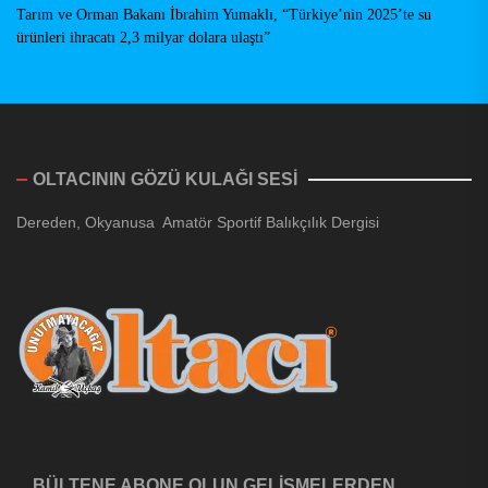
Tarım ve Orman Bakanı İbrahim Yumaklı, “Türkiye’nin 2025’te su
ürünleri ihracatı 2,3 milyar dolara ulaştı”
OLTACININ GÖZÜ KULAĞI SESİ
Dereden, Okyanusa Amatör Sportif Balıkçılık Dergisi
BÜLTENE ABONE OLUN GELİŞMELERDEN