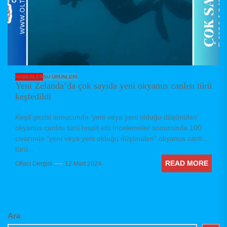
HABERLER
SU ÜRÜNLERI
Yeni Zelanda’da çok sayıda yeni okyanus canlısı türü
keşfedildi
Keşif gezisi sonucunda 'yeni veya yeni olduğu düşünülen'
okyanus canlısı türü tespit etti İncelemeler sonucunda 100
civarında "yeni veya yeni olduğu düşünülen" okyanus canlısı
türü...
READ MORE
Oltacı Dergisi
12 Mart 2024
Ara