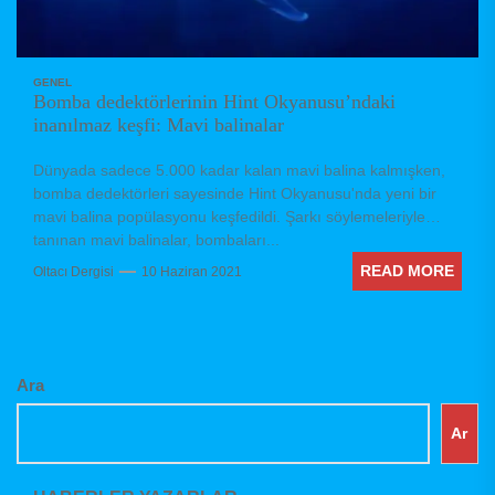
GENEL
Bomba dedektörlerinin Hint Okyanusu’ndaki
inanılmaz keşfi: Mavi balinalar
Dünyada sadece 5.000 kadar kalan mavi balina kalmışken,
bomba dedektörleri sayesinde Hint Okyanusu'nda yeni bir
mavi balina popülasyonu keşfedildi. Şarkı söylemeleriyle
tanınan mavi balinalar, bombaları...
READ MORE
Oltacı Dergisi
10 Haziran 2021
Ara
Ar