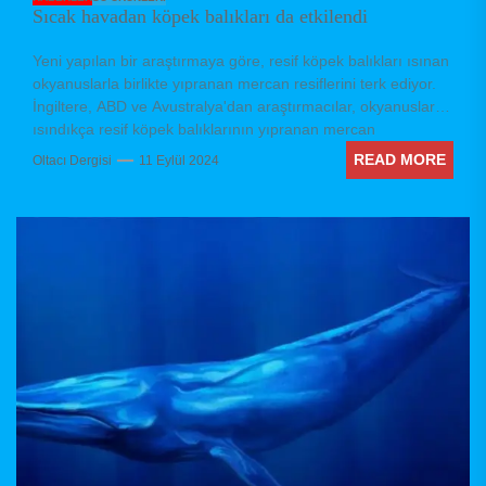
Sıcak havadan köpek balıkları da etkilendi
Yeni yapılan bir araştırmaya göre, resif köpek balıkları ısınan
okyanuslarla birlikte yıpranan mercan resiflerini terk ediyor.
İngiltere, ABD ve Avustralya'dan araştırmacılar, okyanuslar
ısındıkça resif köpek balıklarının yıpranan mercan
resiflerini...
READ MORE
Oltacı Dergisi
11 Eylül 2024