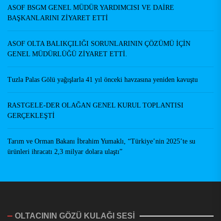
ASOF BSGM GENEL MÜDÜR YARDIMCISI VE DAİRE
BAŞKANLARINI ZİYARET ETTİ
ASOF OLTA BALIKÇILIĞI SORUNLARININ ÇÖZÜMÜ İÇİN
GENEL MÜDÜRLÜĞÜ ZİYARET ETTİ.
Tuzla Palas Gölü yağışlarla 41 yıl önceki havzasına yeniden kavuştu
RASTGELE-DER OLAĞAN GENEL KURUL TOPLANTISI
GERÇEKLEŞTİ
Tarım ve Orman Bakanı İbrahim Yumaklı, “Türkiye’nin 2025’te su
ürünleri ihracatı 2,3 milyar dolara ulaştı”
OLTACININ GÖZÜ KULAĞI SESİ