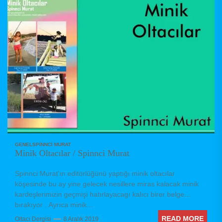
GENEL
SPINNCI MURAT
Minik Oltacılar / Spinnci Murat
Spinnci Murat'ın editörlüğünü yaptığı minik oltacılar
köşesinde bu ay yine gelecek nesillere miras kalacak minik
kardeşlerimizin geçmişi hatırlayacagı kalıcı birer belge
bırakıyor . Ayrıca minik...
READ MORE
Oltacı Dergisi
8 Aralık 2019