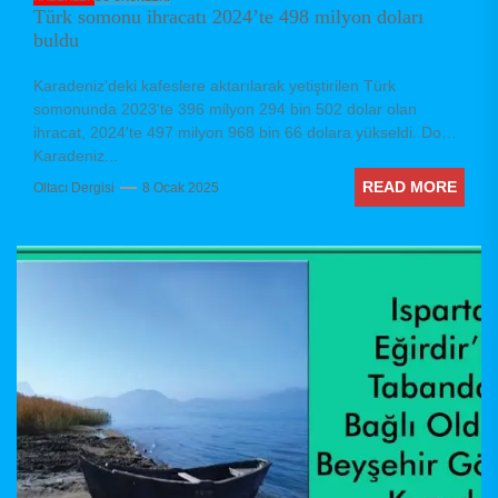
Türk somonu ihracatı 2024’te 498 milyon doları
buldu
Karadeniz'deki kafeslere aktarılarak yetiştirilen Türk
somonunda 2023'te 396 milyon 294 bin 502 dolar olan
ihracat, 2024'te 497 milyon 968 bin 66 dolara yükseldi. Doğu
Karadeniz...
READ MORE
Oltacı Dergisi
8 Ocak 2025