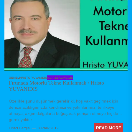
GENEL
HRISTO YUVANIDIS
OLTA&BALIKÇILIK
Fırtınada Motorlu Tekne Kullanmak / Hristo
YUVANIDIS
Özellikle şunu düşünmek gerekir ki, hoş vakit geçirmek için
denize açıldığımızda kendimizi ve yakınlarımızı tehlikeye
atmaya, azgın dalgalarla boğuşarak perişan etmeye hiç de
gerek yoktur....
READ MORE
Oltacı Dergisi
8 Aralık 2019