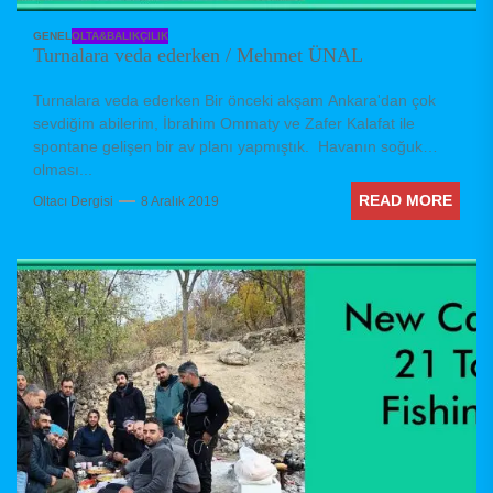
GENEL
OLTA&BALIKÇILIK
Turnalara veda ederken / Mehmet ÜNAL
Turnalara veda ederken Bir önceki akşam Ankara'dan çok
sevdiğim abilerim, İbrahim Ommaty ve Zafer Kalafat ile
spontane gelişen bir av planı yapmıştık. Havanın soğuk
olması...
READ MORE
Oltacı Dergisi
8 Aralık 2019