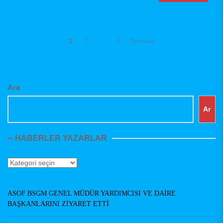
Yazı
1
2
…
4
Sonraki
sayfalaması
Ara
Ar
HABERLER YAZARLAR
Haberler
Yazarlar
ASOF BSGM GENEL MÜDÜR YARDIMCISI VE DAİRE
BAŞKANLARINI ZİYARET ETTİ