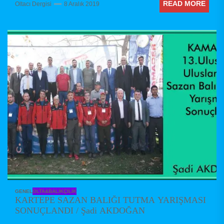
READ MORE
Oltacı Dergisi
8 Aralık 2019
GENEL
OLTA&BALIKÇILIK
KARTEPE SAZAN BALIĞI TUTMA YARIŞMASI
SONUÇLANDI / Şadi AKDOĞAN