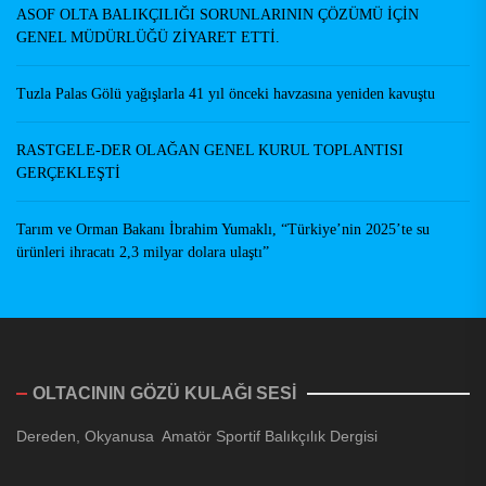
ASOF OLTA BALIKÇILIĞI SORUNLARININ ÇÖZÜMÜ İÇİN
GENEL MÜDÜRLÜĞÜ ZİYARET ETTİ.
Tuzla Palas Gölü yağışlarla 41 yıl önceki havzasına yeniden kavuştu
RASTGELE-DER OLAĞAN GENEL KURUL TOPLANTISI
GERÇEKLEŞTİ
Tarım ve Orman Bakanı İbrahim Yumaklı, “Türkiye’nin 2025’te su
ürünleri ihracatı 2,3 milyar dolara ulaştı”
OLTACININ GÖZÜ KULAĞI SESİ
Dereden, Okyanusa Amatör Sportif Balıkçılık Dergisi