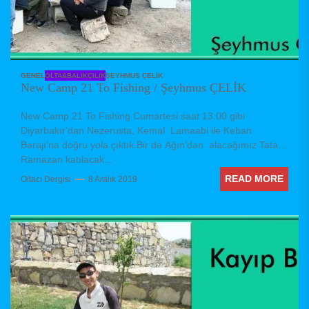
GENEL
OLTA&BALIKÇILIK
ŞEYHMUS ÇELIK
New Camp 21 To Fishing / Şeyhmus ÇELİK
New Camp 21 To Fishing Cumartesi saat 13:00 gibi
Diyarbakır'dan Nezerusta, Kemal Lamaabi ile Keban
Barajı’na doğru yola çıktık.Bir de Ağın’dan alacağımız Tatar
Ramazan katılacak...
READ MORE
Oltacı Dergisi
8 Aralık 2019