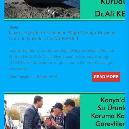
GENEL
Isparta Eğirdir’in Tabandan Bağlı Olduğu Beyşehir
Gölü de Kurudu / Dr.Ali KESİCİ
Isparta-Eğirdir’in Tabandan Bağlı Olduğu Beyşehir Gölü de
Kurudu Dr.Ali KESİCİ Türkiye Tabiatını Koruma Derneği
(TTKD) bilim danışmanı ve göl uzmanı Dr. Erol Kesici, göl
yüzeyinde...
READ MORE
Oltacı Dergisi
8 Aralık 2019