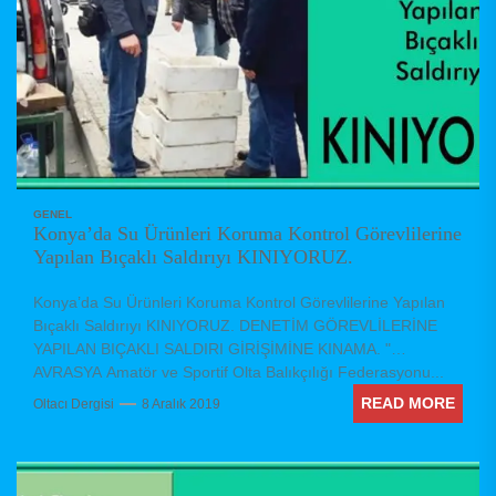
GENEL
Konya’da Su Ürünleri Koruma Kontrol Görevlilerine
Yapılan Bıçaklı Saldırıyı KINIYORUZ.
Konya’da Su Ürünleri Koruma Kontrol Görevlilerine Yapılan
Bıçaklı Saldırıyı KINIYORUZ. DENETİM GÖREVLİLERİNE
YAPILAN BIÇAKLI SALDIRI GİRİŞİMİNE KINAMA. "
AVRASYA Amatör ve Sportif Olta Balıkçılığı Federasyonu...
READ MORE
Oltacı Dergisi
8 Aralık 2019