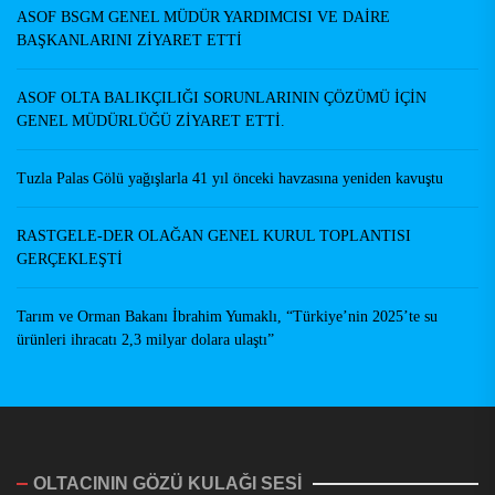
ASOF BSGM GENEL MÜDÜR YARDIMCISI VE DAİRE
BAŞKANLARINI ZİYARET ETTİ
ASOF OLTA BALIKÇILIĞI SORUNLARININ ÇÖZÜMÜ İÇİN
GENEL MÜDÜRLÜĞÜ ZİYARET ETTİ.
Tuzla Palas Gölü yağışlarla 41 yıl önceki havzasına yeniden kavuştu
RASTGELE-DER OLAĞAN GENEL KURUL TOPLANTISI
GERÇEKLEŞTİ
Tarım ve Orman Bakanı İbrahim Yumaklı, “Türkiye’nin 2025’te su
ürünleri ihracatı 2,3 milyar dolara ulaştı”
OLTACININ GÖZÜ KULAĞI SESİ