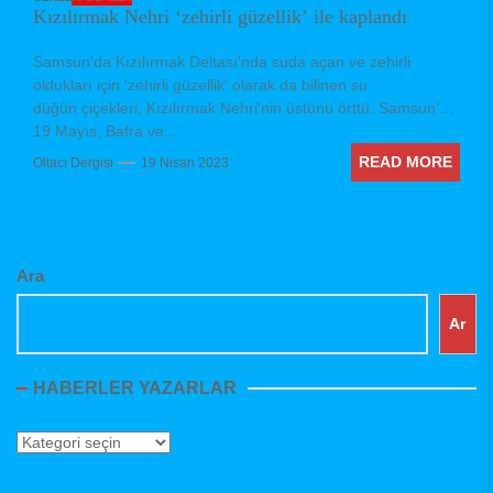
Kızılırmak Nehri ‘zehirli güzellik’ ile kaplandı
Samsun'da Kızılırmak Deltası'nda suda açan ve zehirli
oldukları için 'zehirli güzellik' olarak da bilinen su
düğün çiçekleri, Kızılırmak Nehri'nin üstünü örttü. Samsun’un
19 Mayıs, Bafra ve...
READ MORE
Oltacı Dergisi
19 Nisan 2023
Ara
Ar
HABERLER YAZARLAR
Haberler
Yazarlar