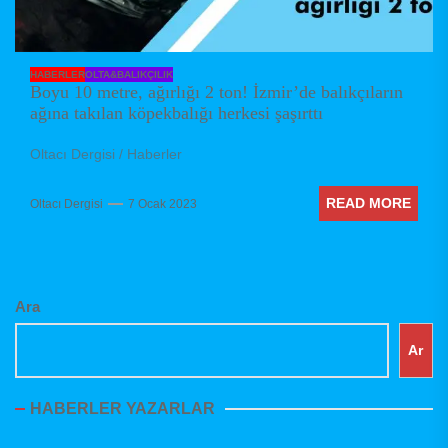
HABERLER
OLTA&BALIKÇILIK
Boyu 10 metre, ağırlığı 2 ton! İzmir’de balıkçıların
ağına takılan köpekbalığı herkesi şaşırttı
Oltacı Dergisi / Haberler
READ MORE
Oltacı Dergisi
7 Ocak 2023
Ara
Ar
HABERLER YAZARLAR