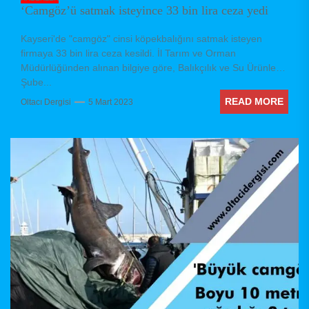
‘Camgöz’ü satmak isteyince 33 bin lira ceza yedi
Kayseri'de "camgöz" cinsi köpekbalığını satmak isteyen
firmaya 33 bin lira ceza kesildi. İl Tarım ve Orman
Müdürlüğünden alınan bilgiye göre, Balıkçılık ve Su Ürünleri
Şube...
READ MORE
Oltacı Dergisi
5 Mart 2023