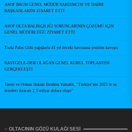
ASOF BSGM GENEL MÜDÜR YARDIMCISI VE DAİRE
BAŞKANLARINI ZİYARET ETTİ
ASOF OLTA BALIKÇILIĞI SORUNLARININ ÇÖZÜMÜ İÇİN
GENEL MÜDÜRLÜĞÜ ZİYARET ETTİ.
Tuzla Palas Gölü yağışlarla 41 yıl önceki havzasına yeniden kavuştu
RASTGELE-DER OLAĞAN GENEL KURUL TOPLANTISI
GERÇEKLEŞTİ
Tarım ve Orman Bakanı İbrahim Yumaklı, “Türkiye’nin 2025’te su
ürünleri ihracatı 2,3 milyar dolara ulaştı”
OLTACININ GÖZÜ KULAĞI SESİ