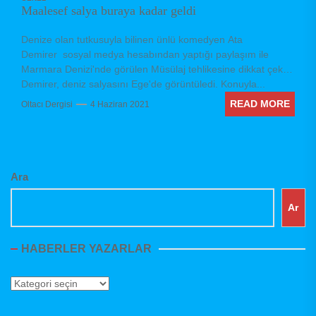
Maalesef salya buraya kadar geldi
Denize olan tutkusuyla bilinen ünlü komedyen Ata
Demirer sosyal medya hesabından yaptığı paylaşım ile
Marmara Denizi'nde görülen Müsülaj tehlikesine dikkat çekti.
Demirer, deniz salyasını Ege'de görüntüledi. Konuyla...
READ MORE
Oltacı Dergisi
4 Haziran 2021
Ara
Ar
HABERLER YAZARLAR
Haberler
Yazarlar