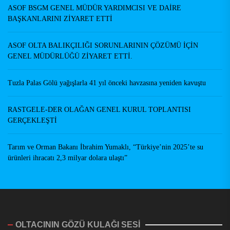
ASOF BSGM GENEL MÜDÜR YARDIMCISI VE DAİRE
BAŞKANLARINI ZİYARET ETTİ
ASOF OLTA BALIKÇILIĞI SORUNLARININ ÇÖZÜMÜ İÇİN
GENEL MÜDÜRLÜĞÜ ZİYARET ETTİ.
Tuzla Palas Gölü yağışlarla 41 yıl önceki havzasına yeniden kavuştu
RASTGELE-DER OLAĞAN GENEL KURUL TOPLANTISI
GERÇEKLEŞTİ
Tarım ve Orman Bakanı İbrahim Yumaklı, “Türkiye’nin 2025’te su
ürünleri ihracatı 2,3 milyar dolara ulaştı”
OLTACININ GÖZÜ KULAĞI SESİ