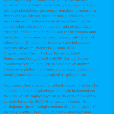
kontenjanımızı yükseltti. Bu avantajı yarışmaya daha çok
takım gönderebilmek için sponsor firmaların takımlarımızı
desteklemeleri ülkemiz sportif balıkçılığı adına çok önem
teşkil edecektir. Federasyon olarak balıkçılarımızın her
zaman arkasında olduk bundan sonrada olmaya devam
edeceğiz. Kabul etmek gerekir ki çok zor bir yarışma ama
balıkçılarımıza güveniyoruz ülkemizi en iyi şekilde temsil
edeceklerdir. Şimdiden her birine ayrı ayrı bol şanslar
başarılar diliyorum’’ İfadelerini kullandı. IBCC
Organizasyonu Resmi Türkiye Temsilcisi, ASOF
Federasyonu Delegesi ve ESABDER Derneği Başkan
Yardımcısı Serhan Ögel; ‘’Bu yıl 8 takımla katılmamız
Uluslararası platformda ülkemiz sportif sazan balıkçılığının
prestij yükseltmesi adına çok güzel bir gelişme oldu.
Geçtiğimiz yıllarda Balaton’a katılmak isteyen takımlar ülke
kontenjanının çok düşük olması sebebiyle bu kontenjana
takılarak katılım sağlayamıyordu ya da yedekte beklemek
zorunda kalıyordu. IBCC Organizasyon Komitesi ile
kurduğumuz güzel diyaloglar sonucu ülke kontenjanını 14
takıma yükselttik. Bu yıl 8 takım olarak katılıyoruz ama