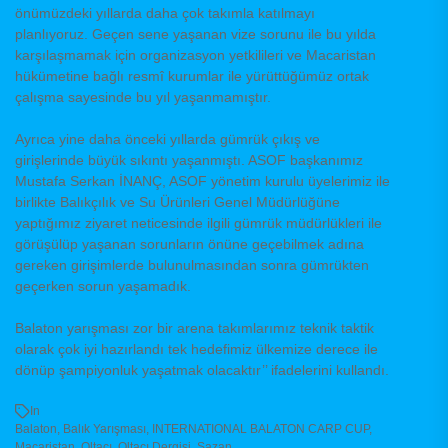
önümüzdeki yıllarda daha çok takımla katılmayı
planlıyoruz. Geçen sene yaşanan vize sorunu ile bu yılda
karşılaşmamak için organizasyon yetkilileri ve Macaristan
hükümetine bağlı resmî kurumlar ile yürüttüğümüz ortak
çalışma sayesinde bu yıl yaşanmamıştır.
Ayrıca yine daha önceki yıllarda gümrük çıkış ve
girişlerinde büyük sıkıntı yaşanmıştı. ASOF başkanımız
Mustafa Serkan İNANÇ, ASOF yönetim kurulu üyelerimiz ile
birlikte Balıkçılık ve Su Ürünleri Genel Müdürlüğüne
yaptığımız ziyaret neticesinde ilgili gümrük müdürlükleri ile
görüşülüp yaşanan sorunların önüne geçebilmek adına
gereken girişimlerde bulunulmasından sonra gümrükten
geçerken sorun yaşamadık.
Balaton yarışması zor bir arena takımlarımız teknik taktik
olarak çok iyi hazırlandı tek hedefimiz ülkemize derece ile
dönüp şampiyonluk yaşatmak olacaktır’’ ifadelerini kullandı.
In
Balaton
,
Balık Yarışması
,
INTERNATIONAL BALATON CARP CUP
,
Macaristan
,
Oltacı
,
Oltacı Dergisi
,
Sazan