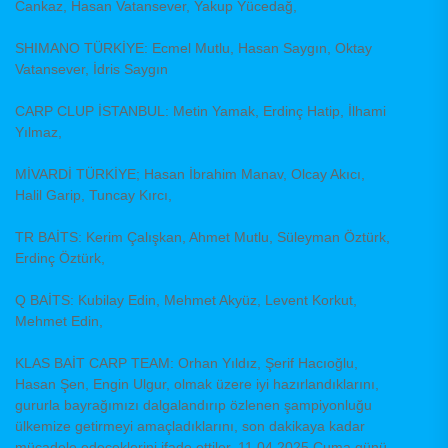
Cankaz, Hasan Vatansever, Yakup Yücedağ,
SHIMANO TÜRKİYE: Ecmel Mutlu, Hasan Saygın, Oktay
Vatansever, İdris Saygın
CARP CLUP İSTANBUL: Metin Yamak, Erdinç Hatip, İlhami
Yılmaz,
MİVARDİ TÜRKİYE; Hasan İbrahim Manav, Olcay Akıcı,
Halil Garip, Tuncay Kırcı,
TR BAİTS: Kerim Çalışkan, Ahmet Mutlu, Süleyman Öztürk,
Erdinç Öztürk,
Q BAİTS: Kubilay Edin, Mehmet Akyüz, Levent Korkut,
Mehmet Edin,
KLAS BAİT CARP TEAM: Orhan Yıldız, Şerif Hacıoğlu,
Hasan Şen, Engin Ulgur, olmak üzere iyi hazırlandıklarını,
gururla bayrağımızı dalgalandırıp özlenen şampiyonluğu
ülkemize getirmeyi amaçladıklarını, son dakikaya kadar
mücadele edeceklerini ifade ettiler. 11.04.2025 Cuma günü