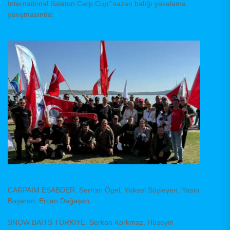
International Balaton Carp Cup’’ sazan balığı yakalama
yarışmasında;
CARPAIM ESABDER: Serhan Ögel, Yüksel Söyleyen, Yasin
Başaran, Ercan Dağaşan,
SNOW BAİTS TÜRKİYE: Serkan Korkmaz, Hüseyin