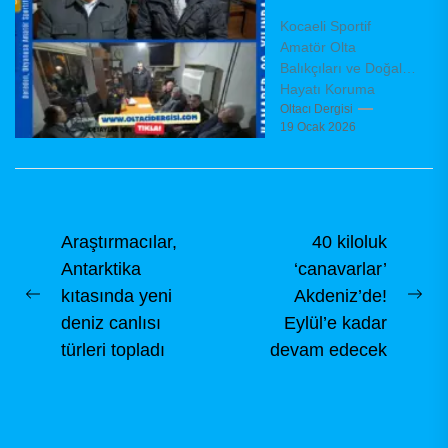
kurulda yeni
Kocaeli Sportif
yönetimini
Amatör Olta
belirledi
Balıkçıları ve Doğal
Hayatı Koruma
Derneği (KAMADER),
Oltacı Dergisi
19 Ocak 2026
olağanüstü genel
kurul toplantısını
dernek binasında,
dernek tüzüğü
hükümleri...
Yazı
Araştırmacılar,
40 kiloluk
Antarktika
‘canavarlar’
gezinmesi
kıtasında yeni
Akdeniz’de!
Previous
Ne
deniz canlısı
Eylül’e kadar
post:
pos
türleri topladı
devam edecek