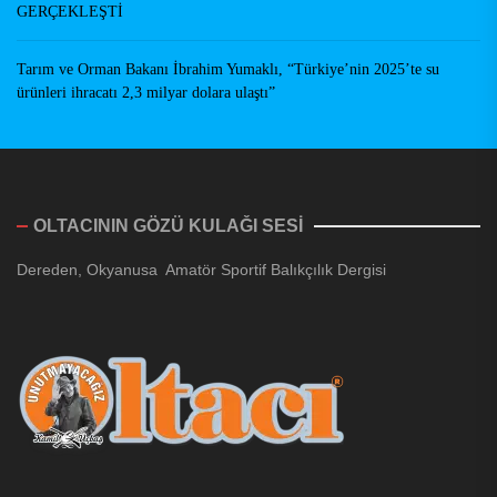
GERÇEKLEŞTİ
Tarım ve Orman Bakanı İbrahim Yumaklı, “Türkiye’nin 2025’te su
ürünleri ihracatı 2,3 milyar dolara ulaştı”
OLTACININ GÖZÜ KULAĞI SESİ
Dereden, Okyanusa Amatör Sportif Balıkçılık Dergisi