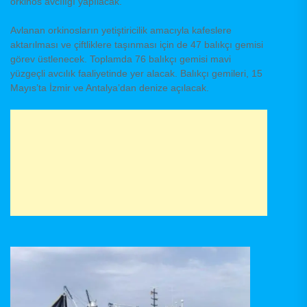
orkinos avcılığı yapılacak.
Avlanan orkinosların yetiştiricilik amacıyla kafeslere
aktarılması ve çiftliklere taşınması için de 47 balıkçı gemisi
görev üstlenecek. Toplamda 76 balıkçı gemisi mavi
yüzgeçli avcılık faaliyetinde yer alacak. Balıkçı gemileri, 15
Mayıs’ta İzmir ve Antalya’dan denize açılacak.