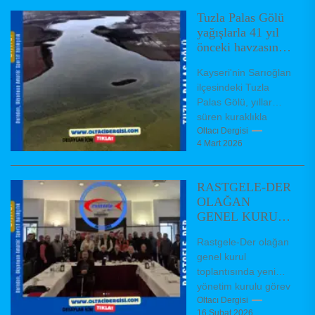
makamında ziyaret
Tuzla Palas Gölü
etti. ASOF...
yağışlarla 41 yıl
önceki havzasına
yeniden kavuştu
Kayseri'nin Sarıoğlan
ilçesindeki Tuzla
Palas Gölü, yıllar
süren kuraklıkla
küçülerek geçen yıl
Oltacı Dergisi
4 Mart 2026
20 kilometrekareye
inmişti. Kış yağışları
ve kar erimeleriyle...
RASTGELE-DER
OLAĞAN
GENEL KURUL
TOPLANTISI
Rastgele-Der olağan
GERÇEKLEŞTİ
genel kurul
toplantısında yeni
yönetim kurulu görev
dağıiımı
Oltacı Dergisi
16 Şubat 2026