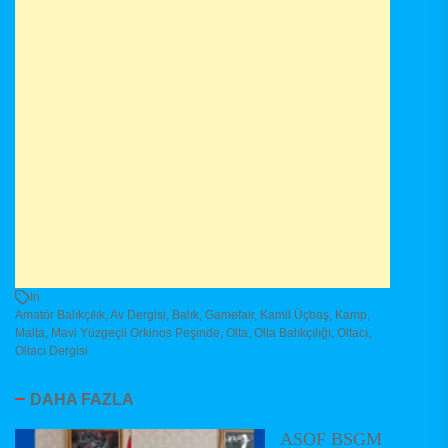
In
Amatör Balıkçılık
,
Av Dergisi
,
Balık
,
Gamefair
,
Kamil Üçbaş
,
Kamp
,
Malta
,
Mavi Yüzgeçli Orkinos Peşinde
,
Olta
,
Olta Balıkçılığı
,
Oltacı
,
Oltacı Dergisi
DAHA FAZLA
ASOF BSGM