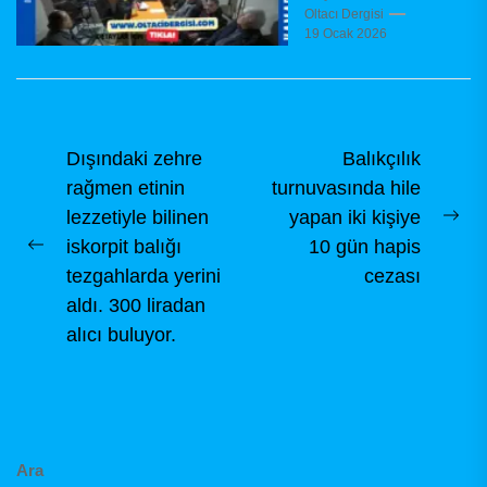
Derneği (KAMADER),
Oltacı Dergisi
19 Ocak 2026
olağanüstü genel
kurul toplantısını
dernek binasında,
dernek tüzüğü
hükümleri...
Yazı
Dışındaki zehre
Balıkçılık
rağmen etinin
turnuvasında hile
gezinmesi
lezzetiyle bilinen
yapan iki kişiye
Ne
iskorpit balığı
10 gün hapis
Previous
pos
tezgahlarda yerini
cezası
post:
aldı. 300 liradan
alıcı buluyor.
Ara