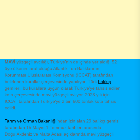
MAVİ
yüzgeçli avcılığı, Türkiye’nin de içinde yer aldığı 52
üye ülkenin taraf olduğu Atlantik Ton Balıklarının
Korunması Uluslararası Komisyonu (ICCAT) tarafından
belirlenen kurallar çerçevesinde yapılıyor. Türk
balıkçı
gemileri, bu kurallara uygun olarak Türkiye’ye tahsis edilen
kota çerçevesinde mavi yüzgeçli avlıyor. 2023 yılı için
ICCAT tarafından Türkiye’ye 2 bin 600 tonluk kota tahsis
edildi.
Tarım ve Orman Bakanlığı
’ndan izin alan 29 balıkçı gemisi
tarafından 15 Mayıs-1 Temmuz tarihleri arasında
Doğu Akdeniz ve Malta Adası açıklarında mavi yüzgeçli