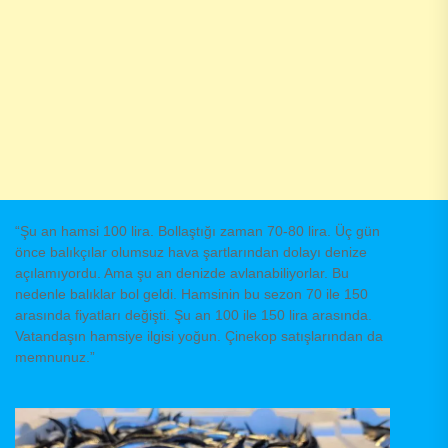
“Şu an hamsi 100 lira. Bollaştığı zaman 70-80 lira. Üç gün
önce balıkçılar olumsuz hava şartlarından dolayı denize
açılamıyordu. Ama şu an denizde avlanabiliyorlar. Bu
nedenle balıklar bol geldi. Hamsinin bu sezon 70 ile 150
arasında fiyatları değişti. Şu an 100 ile 150 lira arasında.
Vatandaşın hamsiye ilgisi yoğun. Çinekop satışlarından da
memnunuz.”