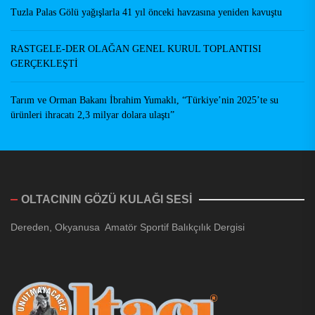
Tuzla Palas Gölü yağışlarla 41 yıl önceki havzasına yeniden kavuştu
RASTGELE-DER OLAĞAN GENEL KURUL TOPLANTISI
GERÇEKLEŞTİ
Tarım ve Orman Bakanı İbrahim Yumaklı, “Türkiye’nin 2025’te su
ürünleri ihracatı 2,3 milyar dolara ulaştı”
OLTACININ GÖZÜ KULAĞI SESİ
Dereden, Okyanusa Amatör Sportif Balıkçılık Dergisi