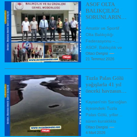
ASOF OLTA
BALIKÇILIĞI
SORUNLARININ
ÇÖZÜMÜ İÇİN
Amatör ve Sportif
GENEL
Olta Balıkçılığı
MÜDÜRLÜĞÜ
Federasyonu –
ZİYARET ETTİ.
ASOF, Balıkçılık ve
Su Ürünleri Genel
Oltacı Dergisi
21 Temmuz 2026
Müdürü Turgay
TÜRKYILMAZ'ı
makamında ziyaret
Tuzla Palas Gölü
etti. ASOF...
yağışlarla 41 yıl
önceki havzasına
yeniden kavuştu
Kayseri'nin Sarıoğlan
ilçesindeki Tuzla
Palas Gölü, yıllar
süren kuraklıkla
küçülerek geçen yıl
Oltacı Dergisi
4 Mart 2026
20 kilometrekareye