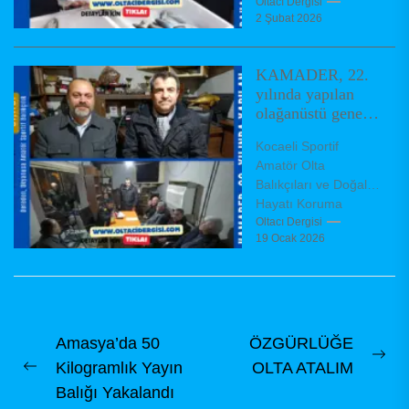
ihracatının 2,3 milyar
Oltacı Dergisi
2 Şubat 2026
dolara ulaştığını,
bunun da yaklaşık
500 milyon...
KAMADER, 22.
yılında yapılan
olağanüstü genel
kurulda yeni
Kocaeli Sportif
yönetimini
Amatör Olta
belirledi
Balıkçıları ve Doğal
Hayatı Koruma
Derneği (KAMADER),
Oltacı Dergisi
19 Ocak 2026
olağanüstü genel
kurul toplantısını
dernek binasında,
dernek tüzüğü
hükümleri...
Yazı
Amasya’da 50
ÖZGÜRLÜĞE
Ne
Kilogramlık Yayın
OLTA ATALIM
gezinmesi
Previous
pos
Balığı Yakalandı
post: