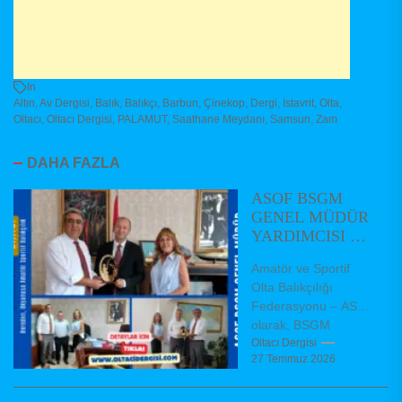
In
Altın
,
Av Dergisi
,
Balık
,
Balıkçı
,
Barbun
,
Çinekop
,
Dergi
,
Istavrit
,
Olta
,
Oltacı
,
Oltacı Dergisi
,
PALAMUT
,
Saathane Meydanı
,
Samsun
,
Zam
DAHA FAZLA
ASOF BSGM
GENEL MÜDÜR
YARDIMCISI VE
DAİRE
Amatör ve Sportif
BAŞKANLARINI
Olta Balıkçılığı
ZİYARET ETTİ
Federasyonu – ASOF
olarak, BSGM
Balıkçılık ve Su
Oltacı Dergisi
27 Temmuz 2026
Ürünleri Genel Müdür
Yardımcımız Dr.
Hüseyin AKBAŞ,...