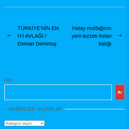
Casting disiplininde
Amatör ve Sportif
Olta Balıkçılığını
tanıtarak,...
Yazı
TÜRKİYE’NİN EN
Hatay mutfağının
İYİ AVLAĞI /
yeni lezzeti Aslan
gezinmesi
Previous
Ne
Osman Demirtaş
balığı
post:
pos
Ara
Ar
HABERLER YAZARLAR
Haberler