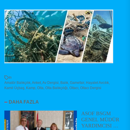
In
Amatör Balıkçılık
,
Anket
,
Av Dergisi
,
Balık
,
Gamefair
,
Hayalet Avcılık
,
Kamil Üçbaş
,
Kamp
,
Olta
,
Olta Balıkçılığı
,
Oltacı
,
Oltacı Dergisi
DAHA FAZLA
ASOF BSGM
GENEL MÜDÜR
YARDIMCISI VE