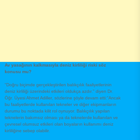
Av yasağının kalkmasıyla deniz kirliliği riski söz
konusu mu?
“Doğru biçimde gerçekleştirilen balıkçılık faaliyetlerinin
deniz kirliliği üzerindeki etkileri oldukça azdır.” diyen Dr.
Öğr. Üyesi Ahmet Adiller, sözlerine şöyle devam etti:“Ancak
bu faaliyetlerde kullanılan tekneler ve diğer ekipmanların
durumu bu noktada kilit rol oynuyor. Balıkçılık yapılan
teknelerin bakımsız olması ya da teknelerde kullanılan ve
çevresel olumsuz etkileri olan boyaların kullanımı deniz
kirliliğine sebep olabilir.