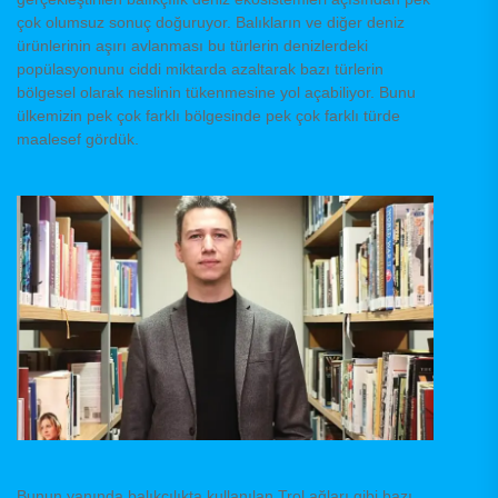
çok olumsuz sonuç doğuruyor. Balıkların ve diğer deniz
ürünlerinin aşırı avlanması bu türlerin denizlerdeki
popülasyonunu ciddi miktarda azaltarak bazı türlerin
bölgesel olarak neslinin tükenmesine yol açabiliyor. Bunu
ülkemizin pek çok farklı bölgesinde pek çok farklı türde
maalesef gördük.
Bunun yanında balıkçılıkta kullanılan Trol ağları gibi bazı