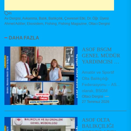
In
Av Dergisi
,
Avkanma
,
Balık
,
Balıkçılık
,
Çevresel Etki
,
Dr. Öğr. Üyesi
Ahmet Adiller
,
Ekosistem
,
Fishing
,
Fishing Magazine
,
Oltacı Dergisi
DAHA FAZLA
ASOF BSGM
GENEL MÜDÜR
YARDIMCISI VE
DAİRE
Amatör ve Sportif
BAŞKANLARINI
Olta Balıkçılığı
ZİYARET ETTİ
Federasyonu – ASOF
olarak, BSGM
Balıkçılık ve Su
Oltacı Dergisi
27 Temmuz 2026
Ürünleri Genel Müdür
Yardımcımız Dr.
Hüseyin AKBAŞ,...
ASOF OLTA
BALIKÇILIĞI