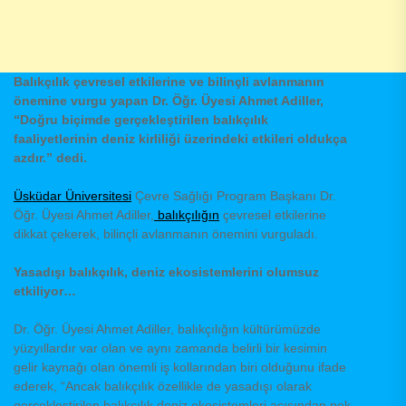
Balıkçılık çevresel etkilerine ve bilinçli avlanmanın
önemine vurgu yapan Dr. Öğr. Üyesi Ahmet Adiller,
“Doğru biçimde gerçekleştirilen balıkçılık
faaliyetlerinin deniz kirliliği üzerindeki etkileri oldukça
azdır.” dedi.
Üsküdar Üniversitesi
Çevre Sağlığı Program Başkanı Dr.
Öğr. Üyesi Ahmet Adiller,
balıkçılığın
çevresel etkilerine
dikkat çekerek, bilinçli avlanmanın önemini vurguladı.
Yasadışı balıkçılık, deniz ekosistemlerini olumsuz
etkiliyor…
Dr. Öğr. Üyesi Ahmet Adiller, balıkçılığın kültürümüzde
yüzyıllardır var olan ve aynı zamanda belirli bir kesimin
gelir kaynağı olan önemli iş kollarından biri olduğunu ifade
ederek, “Ancak balıkçılık özellikle de yasadışı olarak
gerçekleştirilen balıkçılık deniz ekosistemleri açısından pek