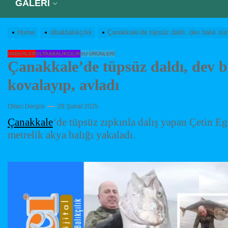
GALERİ
Home
olta&balıkçılık
Çanakkale’de tüpsüz daldı, dev balık sürü
HABERLER
OLTA&BALIKÇILIK
SU ÜRÜNLERI
Çanakkale’de tüpsüz daldı, dev ba
kovalayıp, avladı
Oltacı Dergisi
28 Şubat 2025
Çanakkale
‘de tüpsüz zıpkınla dalış yapan Çetin Eg
metrelik akya balığı yakaladı.