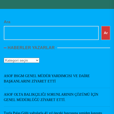
Ara
Ar
HABERLER YAZARLAR
Haberler
Yazarlar
ASOF BSGM GENEL MÜDÜR YARDIMCISI VE DAİRE
BAŞKANLARINI ZİYARET ETTİ
ASOF OLTA BALIKÇILIĞI SORUNLARININ ÇÖZÜMÜ İÇİN
GENEL MÜDÜRLÜĞÜ ZİYARET ETTİ.
Tuzla Palas Gölü yağışlarla 41 yıl önceki havzasına yeniden kavuştu