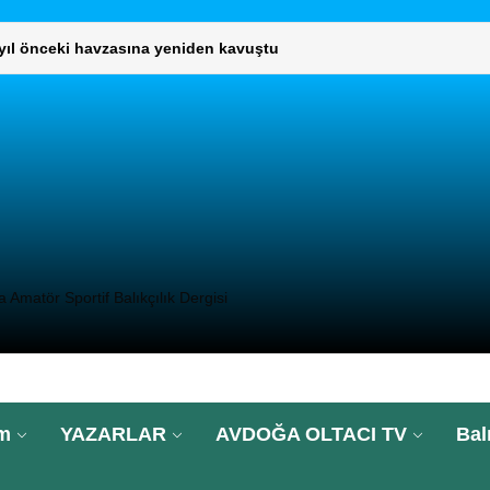
L KURUL TOPLANTISI GERÇEKLEŞTİ
umaklı, “Türkiye’nin 2025’te su ürünleri ihracatı 2,3 milyar dolar
DIMCISI VE DAİRE BAŞKANLARINI ZİYARET ETTİ
UNLARININ ÇÖZÜMÜ İÇİN GENEL MÜDÜRLÜĞÜ ZİYARET ETTİ.
 yıl önceki havzasına yeniden kavuştu
Amatör Sportif Balıkçılık Dergisi
L KURUL TOPLANTISI GERÇEKLEŞTİ
umaklı, “Türkiye’nin 2025’te su ürünleri ihracatı 2,3 milyar dolar
im
YAZARLAR
AVDOĞA OLTACI TV
Bal