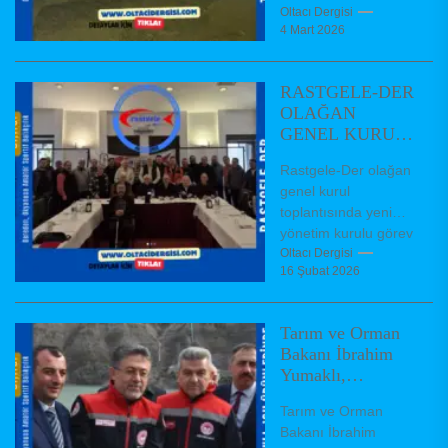
küçülerek geçen yıl
Oltacı Dergisi
4 Mart 2026
20 kilometrekareye
inmişti. Kış yağışları
ve kar erimeleriyle...
RASTGELE-DER
OLAĞAN
GENEL KURUL
TOPLANTISI
Rastgele-Der olağan
GERÇEKLEŞTİ
genel kurul
toplantısında yeni
yönetim kurulu görev
dağıiımı
Oltacı Dergisi
16 Şubat 2026
Federasyonumuz
kurucu üyelerinden
olup 24 yıl önce
Tarım ve Orman
kurulmuş bulunan
Bakanı İbrahim
Rastgelebalıkçı...
Yumaklı,
“Türkiye’nin
Tarım ve Orman
2025’te su ürünleri
Bakanı İbrahim
ihracatı 2,3 milyar