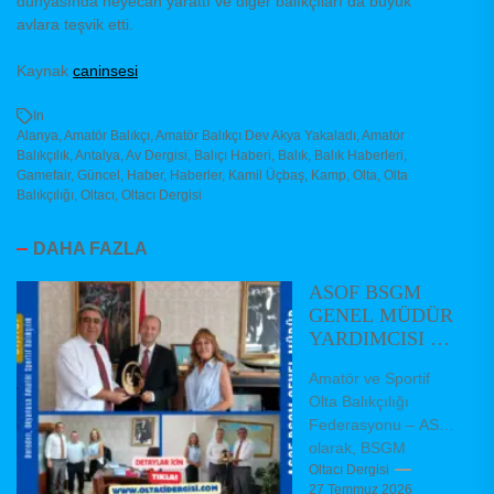
dünyasında heyecan yarattı ve diğer balıkçıları da büyük
avlara teşvik etti.
Kaynak
caninsesi
In
Alanya
,
Amatör Balıkçı
,
Amatör Balıkçı Dev Akya Yakaladı
,
Amatör
Balıkçılık
,
Antalya
,
Av Dergisi
,
Balıçı Haberi
,
Balık
,
Balık Haberleri
,
Gamefair
,
Güncel
,
Haber
,
Haberler
,
Kamil Üçbaş
,
Kamp
,
Olta
,
Olta
Balıkçılığı
,
Oltacı
,
Oltacı Dergisi
DAHA FAZLA
ASOF BSGM
GENEL MÜDÜR
YARDIMCISI VE
DAİRE
Amatör ve Sportif
BAŞKANLARINI
Olta Balıkçılığı
ZİYARET ETTİ
Federasyonu – ASOF
olarak, BSGM
Balıkçılık ve Su
Oltacı Dergisi
27 Temmuz 2026