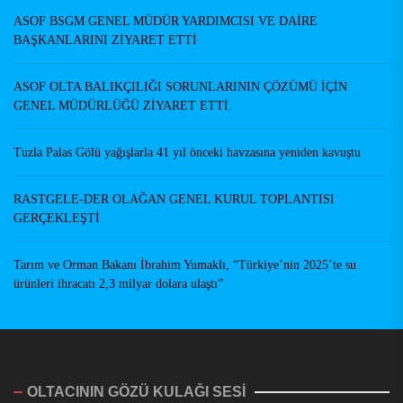
ASOF BSGM GENEL MÜDÜR YARDIMCISI VE DAİRE
BAŞKANLARINI ZİYARET ETTİ
ASOF OLTA BALIKÇILIĞI SORUNLARININ ÇÖZÜMÜ İÇİN
GENEL MÜDÜRLÜĞÜ ZİYARET ETTİ.
Tuzla Palas Gölü yağışlarla 41 yıl önceki havzasına yeniden kavuştu
RASTGELE-DER OLAĞAN GENEL KURUL TOPLANTISI
GERÇEKLEŞTİ
Tarım ve Orman Bakanı İbrahim Yumaklı, “Türkiye’nin 2025’te su
ürünleri ihracatı 2,3 milyar dolara ulaştı”
OLTACININ GÖZÜ KULAĞI SESİ