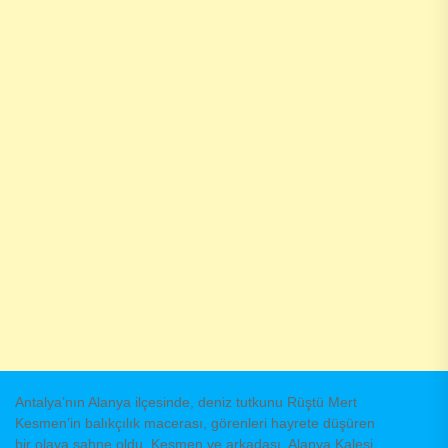
Antalya’nın Alanya ilçesinde, deniz tutkunu Rüştü Mert
Kesmen’in balıkçılık macerası, görenleri hayrete düşüren
bir olaya sahne oldu. Kesmen ve arkadaşı, Alanya Kalesi