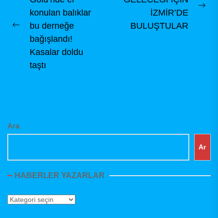
gezinmesi
Ne
konulan balıklar
İZMİR’DE
pos
bu derneğe
BULUŞTULAR
Previous
bağışlandı!
post:
Kasalar doldu
taştı
Ara
Ar
HABERLER YAZARLAR
Haberler
Yazarlar