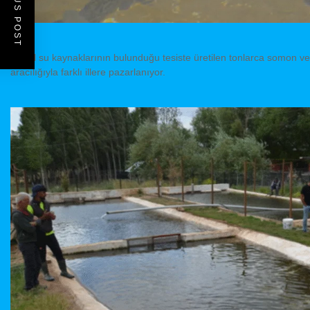
PREVIOUS POST
Doğal su kaynaklarının bulunduğu tesiste üretilen tonlarca somon ve
aracılığıyla farklı illere pazarlanıyor.