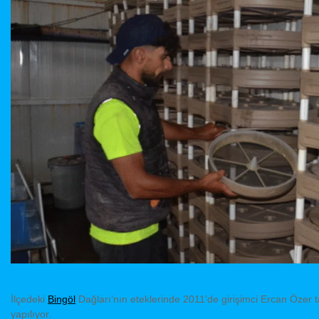
İlçedeki
Bingöl
Dağları’nın eteklerinde 2011’de girişimci Ercan Özer t
yapılıyor.