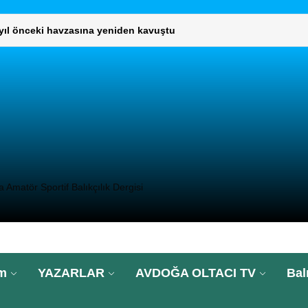
L KURUL TOPLANTISI GERÇEKLEŞTİ
umaklı, “Türkiye’nin 2025’te su ürünleri ihracatı 2,3 milyar dolar
DIMCISI VE DAİRE BAŞKANLARINI ZİYARET ETTİ
UNLARININ ÇÖZÜMÜ İÇİN GENEL MÜDÜRLÜĞÜ ZİYARET ETTİ.
 yıl önceki havzasına yeniden kavuştu
Amatör Sportif Balıkçılık Dergisi
L KURUL TOPLANTISI GERÇEKLEŞTİ
umaklı, “Türkiye’nin 2025’te su ürünleri ihracatı 2,3 milyar dolar
im
YAZARLAR
AVDOĞA OLTACI TV
Bal