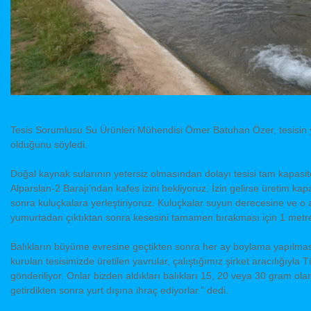
Tesis Sorumlusu Su Ürünleri Mühendisi Ömer Batuhan Özer, tesisin yı
olduğunu söyledi.
Doğal kaynak sularının yetersiz olmasından dolayı tesisi tam kapasite 
Alparslan-2 Barajı’ndan kafes izini bekliyoruz. İzin gelirse üretim kapas
sonra kuluçkalara yerleştiriyoruz. Kuluçkalar suyun derecesine ve o a
yumurtadan çıktıktan sonra kesesini tamamen bırakması için 1 metre
Balıkların büyüme evresine geçtikten sonra her ay boylama yapılması
kurulan tesisimizde üretilen yavrular, çalıştığımız şirket aracılığıyla 
gönderiliyor. Onlar bizden aldıkları balıkları 15, 20 veya 30 gram ola
getirdikten sonra yurt dışına ihraç ediyorlar.” dedi.