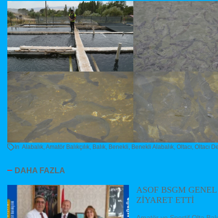
In
Alabalık
,
Amatör Balıkçılık
,
Balık
,
Benekli
,
Benekli Alabalık
,
Oltacı
,
Oltacı De
DAHA FAZLA
ASOF BSGM GENEL
ZİYARET ETTİ
Amatör ve Sportif Olta Ba