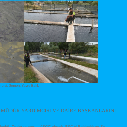
rgisi
,
Somon
,
Yavru Balık
 MÜDÜR YARDIMCISI VE DAİRE BAŞKANLARINI
lıkçılığı Federasyonu – ASOF olarak, BSGM Balıkçılık ve Su