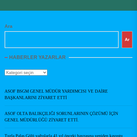
Ara
Ar
HABERLER YAZARLAR
Haberler
Yazarlar
ASOF BSGM GENEL MÜDÜR YARDIMCISI VE DAİRE
BAŞKANLARINI ZİYARET ETTİ
ASOF OLTA BALIKÇILIĞI SORUNLARININ ÇÖZÜMÜ İÇİN
GENEL MÜDÜRLÜĞÜ ZİYARET ETTİ.
Tuzla Palas Gölü yağışlarla 41 yıl önceki havzasına yeniden kavuştu