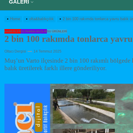
GALERİ
Home
olta&balıkçılık
2 bin 100 rakımda tonlarca yavru balık üre
HABERLER
OLTA&BALIKÇILIK
SU ÜRÜNLERI
2 bin 100 rakımda tonlarca yavru 
Oltacı Dergisi
14 Temmuz 2025
Muş’un Varto ilçesinde 2 bin 100 rakımlı bölgede k
balık üretilerek farklı illere gönderiliyor.