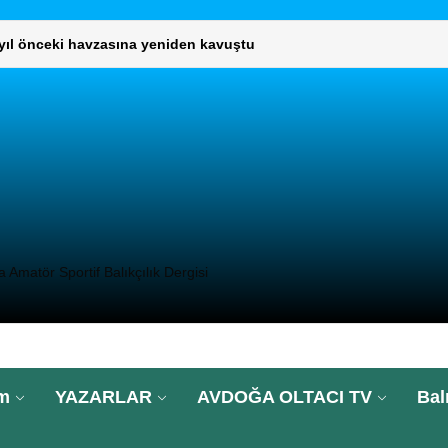
 yıl önceki havzasına yeniden kavuştu
L KURUL TOPLANTISI GERÇEKLEŞTİ
umaklı, “Türkiye’nin 2025’te su ürünleri ihracatı 2,3 milyar dolar
DIMCISI VE DAİRE BAŞKANLARINI ZİYARET ETTİ
UNLARININ ÇÖZÜMÜ İÇİN GENEL MÜDÜRLÜĞÜ ZİYARET ETTİ.
 yıl önceki havzasına yeniden kavuştu
Amatör Sportif Balıkçılık Dergisi
L KURUL TOPLANTISI GERÇEKLEŞTİ
umaklı, “Türkiye’nin 2025’te su ürünleri ihracatı 2,3 milyar dolar
im
YAZARLAR
AVDOĞA OLTACI TV
Bal