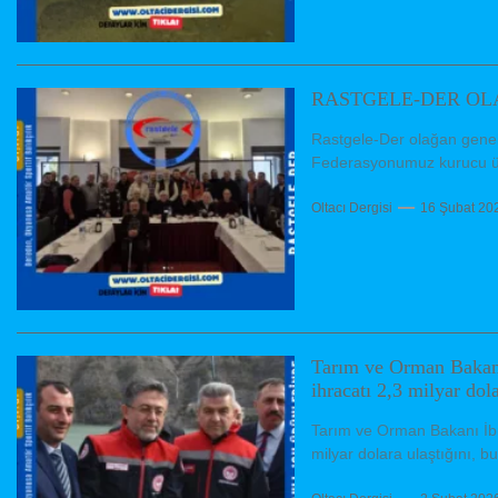
RASTGELE-DER OL
Rastgele-Der olağan genel 
Federasyonumuz kurucu üye
Oltacı Dergisi
16 Şubat 20
Tarım ve Orman Bakanı
ihracatı 2,3 milyar dola
Tarım ve Orman Bakanı İbra
milyar dolara ulaştığını, b