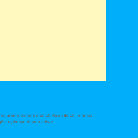
alinin üreme dönemi olan 15 Nisan ile 15 Temmuz
e göle açılmaya devam ediyor.