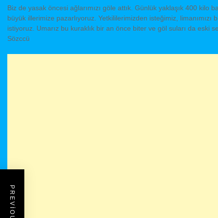
Biz de yasak öncesi ağlarımızı göle attık. Günlük yaklaşık 400 kilo bal
büyük illerimize pazarlıyoruz. Yetkililerimizden isteğimiz, limanımızı b
istiyoruz. Umarız bu kuraklık bir an önce biter ve göl suları da eski s
Sözccü