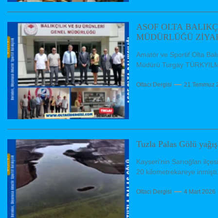
ASOF OLTA BALIKÇ
MÜDÜRLÜĞÜ ZİYAR
Amatör ve Sportif Olta Bal
Müdürü Turgay TÜRKYILMAZ
Oltacı Dergisi
21 Temmuz 
Tuzla Palas Gölü yağış
Kayseri'nin Sarıoğlan ilçes
20 kilometrekareye inmişti. 
Oltacı Dergisi
4 Mart 2026