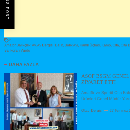
PREVIOUS POST
In
Amatör Balıkçılık
,
Av
,
Av Dergisi
,
Balık
,
Balık Avı
,
Kamil Üçbaş
,
Kamp
,
Olta
,
Olta B
Balıkçıları Vurdu
DAHA FAZLA
ASOF BSGM GENEL
ZİYARET ETTİ
Amatör ve Sportif Olta Ba
Ürünleri Genel Müdür Yard
Oltacı Dergisi
27 Temmuz 