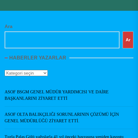
Ara
Ar
HABERLER YAZARLAR
Haberler
Yazarlar
ASOF BSGM GENEL MÜDÜR YARDIMCISI VE DAİRE
BAŞKANLARINI ZİYARET ETTİ
ASOF OLTA BALIKÇILIĞI SORUNLARININ ÇÖZÜMÜ İÇİN
GENEL MÜDÜRLÜĞÜ ZİYARET ETTİ.
Tuzla Palas Gölü yağışlarla 41 yıl önceki havzasına yeniden kavuştu