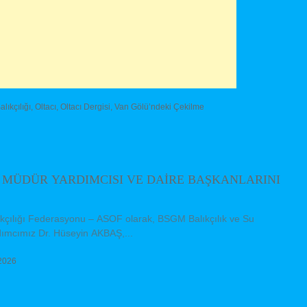
alıkçılığı
,
Oltacı
,
Oltacı Dergisi
,
Van Gölü’ndeki Çekilme
 MÜDÜR YARDIMCISI VE DAİRE BAŞKANLARINI
lıkçılığı Federasyonu – ASOF olarak, BSGM Balıkçılık ve Su
ımcımız Dr. Hüseyin AKBAŞ,...
2026