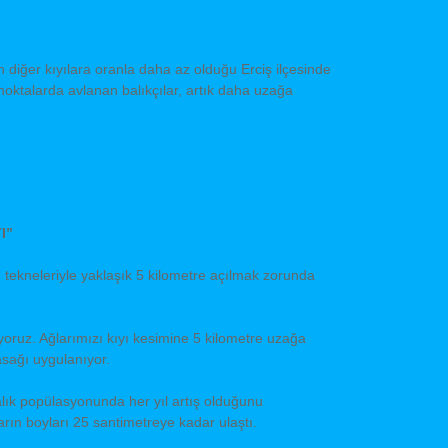
 diğer kıyılara oranla daha az olduğu Erciş ilçesinde
 noktalarda avlanan balıkçılar, artık daha uzağa
I”
n tekneleriyle yaklaşık 5 kilometre açılmak zorunda
yoruz. Ağlarımızı kıyı kesimine 5 kilometre uzağa
asağı uygulanıyor.
lık popülasyonunda her yıl artış olduğunu
arın boyları 25 santimetreye kadar ulaştı.