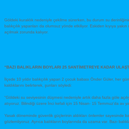
Göldeki kuraklık nedeniyle çekilme sürerken, bu durum su derinliğinin
balıkçılık yapanları da olumsuz yönde etkiliyor. Eskiden kıyıya yakın
açılmak zorunda kalıyor.
“BAZI BALIKLARIN BOYLARI 25 SANTİMETREYE KADAR ULAŞT
İlçede 10 yıldır balıkçılık yapan 2 çocuk babası Önder Güler, her gü
kaldıklarını belirterek, şunları söyledi:
“Göldeki su seviyesinin düşmesi nedeniyle artık daha fazla göle açılı
atıyoruz. Bilindiği üzere İnci kefali için 15 Nisan- 15 Temmuz’da av y
Yasak döneminde güvenlik güçlerinin aldıkları önlemler sayesinde ba
gözlemliyoruz. Ayrıca balıkların boylarında da uzama var. Bazı balıkl