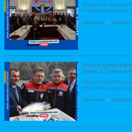
Rastgele-Der olağan genel 
Federasyonumuz kurucu üye
Oltacı Dergisi
16 Şubat 20
Tarım ve Orman Bakanı
ihracatı 2,3 milyar dola
Tarım ve Orman Bakanı İbra
milyar dolara ulaştığını, b
Oltacı Dergisi
2 Şubat 202