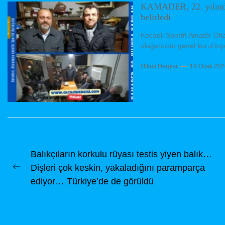
KAMADER, 22. yılında 
belirledi
Kocaeli Sportif Amatör Ol
olağanüstü genel kurul top
Oltacı Dergisi
19 Ocak 202
Yazı
Balıkçıların korkulu rüyası testis yiyen balık…
Dişleri çok keskin, yakaladığını paramparça
gezinmesi
Previous
ediyor… Türkiye’de de görüldü
post: