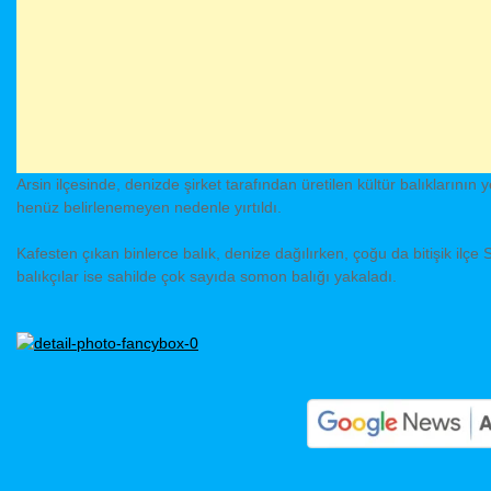
Arsin ilçesinde, denizde şirket tarafından üretilen kültür balıklarının
henüz belirlenemeyen nedenle yırtıldı.
Kafesten çıkan binlerce balık, denize dağılırken, çoğu da bitişik ilç
balıkçılar ise sahilde çok sayıda somon balığı yakaladı.