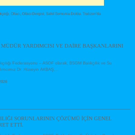
kçılığı
,
Oltacı
,
Oltacı Dergisi
,
Sahil Somonla Doldu
,
Trabzon'da
 MÜDÜR YARDIMCISI VE DAİRE BAŞKANLARINI
lıkçılığı Federasyonu – ASOF olarak, BSGM Balıkçılık ve Su
ımcımız Dr. Hüseyin AKBAŞ,...
2026
ILIĞI SORUNLARININ ÇÖZÜMÜ İÇİN GENEL
ET ETTİ.