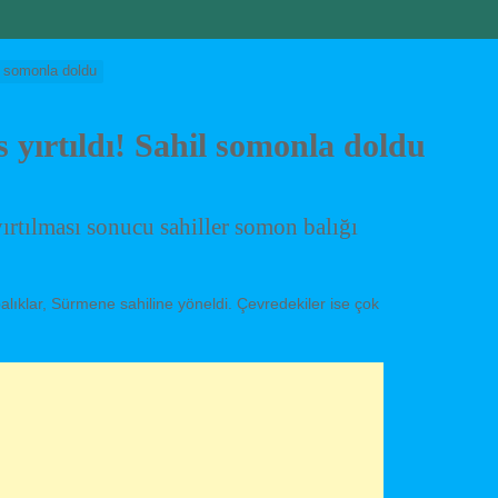
il somonla doldu
s yırtıldı! Sahil somonla doldu
yırtılması sonucu sahiller somon balığı
 balıklar, Sürmene sahiline yöneldi. Çevredekiler ise çok