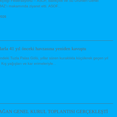
ıkçılığı Federasyonu – ASOF, Balıkçılık ve Su Ürünleri Genel
'ı makamında ziyaret etti. ASOF...
2026
larla 41 yıl önceki havzasına yeniden kavuştu
indeki Tuzla Palas Gölü, yıllar süren kuraklıkla küçülerek geçen yıl
Kış yağışları ve kar erimeleriyle...
AĞAN GENEL KURUL TOPLANTISI GERÇEKLEŞTİ