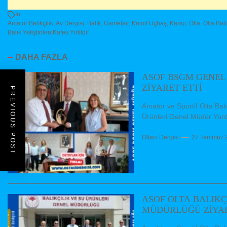
In
Amatör Balıkçılık
,
Av Dergisi
,
Balık
,
Gamefair
,
Kamil Üçbaş
,
Kamp
,
Olta
,
Olta Balı
Balık Yetiştirilen Kafes Yırtıldı!
DAHA FAZLA
ASOF BSGM GENEL
ZİYARET ETTİ
PREVIOUS POST
Amatör ve Sportif Olta Ba
Ürünleri Genel Müdür Yard
Oltacı Dergisi
27 Temmuz 
ASOF OLTA BALIKÇ
MÜDÜRLÜĞÜ ZİYAR