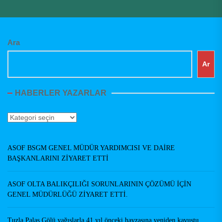
Ara
Ar
HABERLER YAZARLAR
Haberler
Yazarlar
ASOF BSGM GENEL MÜDÜR YARDIMCISI VE DAİRE
BAŞKANLARINI ZİYARET ETTİ
ASOF OLTA BALIKÇILIĞI SORUNLARININ ÇÖZÜMÜ İÇİN
GENEL MÜDÜRLÜĞÜ ZİYARET ETTİ.
Tuzla Palas Gölü yağışlarla 41 yıl önceki havzasına yeniden kavuştu