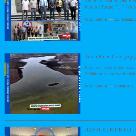
Amatör ve Sportif Olta Bal
Müdürü Turgay TÜRKYILMAZ
Oltacı Dergisi
21 Temmuz 
Tuzla Palas Gölü yağış
Kayseri'nin Sarıoğlan ilçes
20 kilometrekareye inmişti. 
Oltacı Dergisi
4 Mart 2026
RASTGELE-DER OL