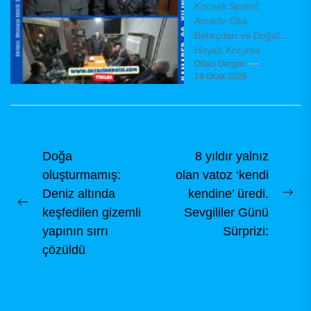
Kocaeli Sportif
yönetimini
Amatör Olta
belirledi
Balıkçıları ve Doğal
Hayatı Koruma
Derneği (KAMADER),
Oltacı Dergisi
19 Ocak 2026
olağanüstü genel
kurul toplantısını
dernek binasında,
dernek tüzüğü
hükümleri...
Yazı
Doğa
8 yıldır yalnız
oluşturmamış:
olan vatoz ‘kendi
gezinmesi
Deniz altında
kendine’ üredi.
Ne
Previous
keşfedilen gizemli
Sevgililer Günü
pos
post:
yapının sırrı
Sürprizi:
çözüldü