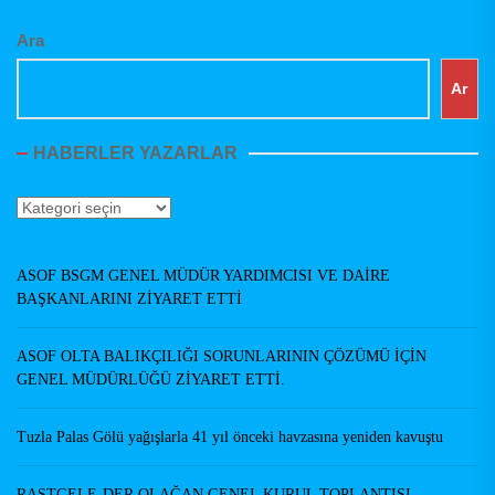
Ara
Ar
HABERLER YAZARLAR
Haberler
Yazarlar
ASOF BSGM GENEL MÜDÜR YARDIMCISI VE DAİRE
BAŞKANLARINI ZİYARET ETTİ
ASOF OLTA BALIKÇILIĞI SORUNLARININ ÇÖZÜMÜ İÇİN
GENEL MÜDÜRLÜĞÜ ZİYARET ETTİ.
Tuzla Palas Gölü yağışlarla 41 yıl önceki havzasına yeniden kavuştu
RASTGELE-DER OLAĞAN GENEL KURUL TOPLANTISI