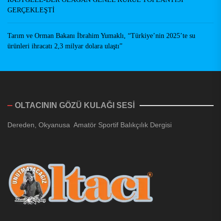
GERÇEKLEŞTİ
Tarım ve Orman Bakanı İbrahim Yumaklı, “Türkiye’nin 2025’te su
ürünleri ihracatı 2,3 milyar dolara ulaştı”
OLTACININ GÖZÜ KULAĞI SESİ
Dereden, Okyanusa Amatör Sportif Balıkçılık Dergisi