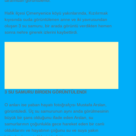
tarafından görüntülendi.
Hafik ilçesi Çimenyenice köyü yakınlarında, Kızılırmak
kıyısında suda görüntülenen anne ve iki yavrusundan
oluşan 3 su samuru, bir arada görüntü verdikten hemen
sonra nehre girerek izlerini kaybettirdi.
3 SU SAMURU BİRDEN GÖRÜNTÜLENDİ
O anları ise yaban hayatı fotoğrafçısı Mustafa Arslan,
görüntüledi. Üç su samurunun aynı anda görülmesinin
büyük bir şans olduğunu ifade eden Arslan, su
samurlarının çoğunlukla gece hareket eden bir canlı
olduklarını ve hayatının çoğunu su ve suya yakın