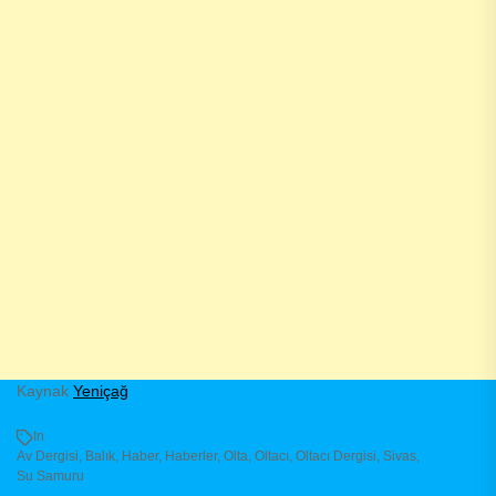
Kaynak
Yeniçağ
In
Av Dergisi
,
Balık
,
Haber
,
Haberler
,
Olta
,
Oltacı
,
Oltacı Dergisi
,
Sivas
,
Su Samuru