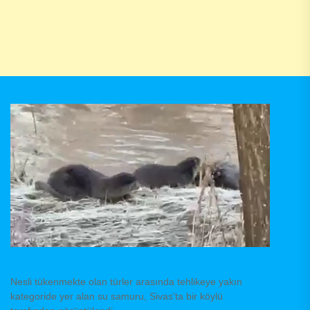
Nesli tükenmekte olan türler arasında tehlikeye yakın
kategoride yer alan su samuru, Sivas’ta bir köylü