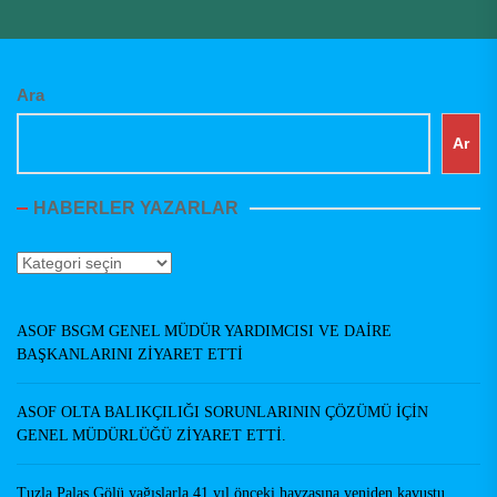
Ara
Ar
HABERLER YAZARLAR
Haberler
Yazarlar
ASOF BSGM GENEL MÜDÜR YARDIMCISI VE DAİRE
BAŞKANLARINI ZİYARET ETTİ
ASOF OLTA BALIKÇILIĞI SORUNLARININ ÇÖZÜMÜ İÇİN
GENEL MÜDÜRLÜĞÜ ZİYARET ETTİ.
Tuzla Palas Gölü yağışlarla 41 yıl önceki havzasına yeniden kavuştu