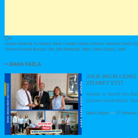
In
Amatör Balıkçılık
,
Av Dergisi
,
Balık
,
Caretta Caretta
,
Erdemli
,
Gamefair
,
Kamil Üç
Yavrusu Denizle Buluştu
,
Olta
,
Olta Balıkçılığı
,
Oltacı
,
Oltacı Dergisi
,
Sahil
DAHA FAZLA
ASOF BSGM GENEL
ZİYARET ETTİ
Amatör ve Sportif Olta Ba
Ürünleri Genel Müdür Yard
Oltacı Dergisi
27 Temmuz 