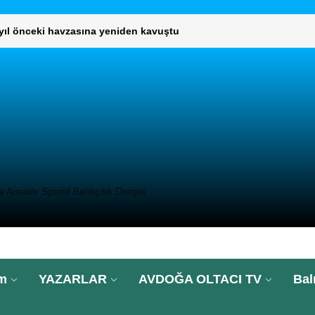
 yıl önceki havzasına yeniden kavuştu
L KURUL TOPLANTISI GERÇEKLEŞTİ
umaklı, “Türkiye’nin 2025’te su ürünleri ihracatı 2,3 milyar dolar
DIMCISI VE DAİRE BAŞKANLARINI ZİYARET ETTİ
UNLARININ ÇÖZÜMÜ İÇİN GENEL MÜDÜRLÜĞÜ ZİYARET ETTİ.
 yıl önceki havzasına yeniden kavuştu
Amatör Sportif Balıkçılık Dergisi
L KURUL TOPLANTISI GERÇEKLEŞTİ
umaklı, “Türkiye’nin 2025’te su ürünleri ihracatı 2,3 milyar dolar
im
YAZARLAR
AVDOĞA OLTACI TV
Bal