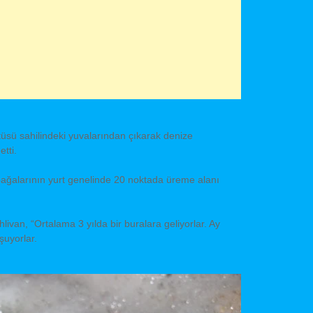
itüsü sahilindeki yuvalarından çıkarak denize
etti.
bağalarının yurt genelinde 20 noktada üreme alanı
van, “Ortalama 3 yılda bir buralara geliyorlar. Ay
şuyorlar.