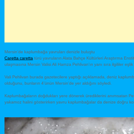
Mersin’de kaplumbağa yavruları denizle buluştu
Caretta caretta
türü yavruların Alata Bahçe Kültürleri Araştırma Enst
ulaşmasına Mersin Valisi Ali Hamza Pehlivan’ın yanı sıra ilgililer eşlik 
Vali Pehlivan burada gazetecilere yaptığı açıklamada, deniz kaplum
olduğunu, bunların 4’ünün Mersin’de yer aldığını söyledi.
Kaplumbağaların doğdukları yere dönerek ürediklerini anımsatan Pehli
yakamoz halini gösterirken yavru kaplumbağalar da denize doğru ko