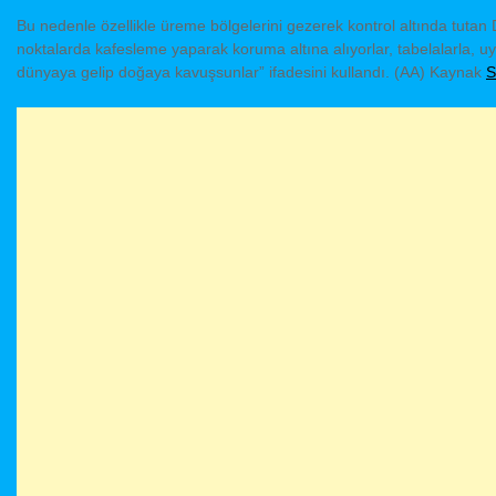
Bu nedenle özellikle üreme bölgelerini gezerek kontrol altında tutan D
noktalarda kafesleme yaparak koruma altına alıyorlar, tabelalarla, uya
dünyaya gelip doğaya kavuşsunlar” ifadesini kullandı. (AA) Kaynak
S