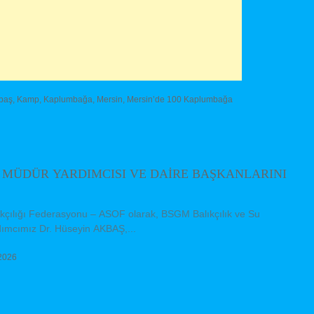
baş
,
Kamp
,
Kaplumbağa
,
Mersin
,
Mersin’de 100 Kaplumbağa
 MÜDÜR YARDIMCISI VE DAİRE BAŞKANLARINI
lıkçılığı Federasyonu – ASOF olarak, BSGM Balıkçılık ve Su
ımcımız Dr. Hüseyin AKBAŞ,...
2026