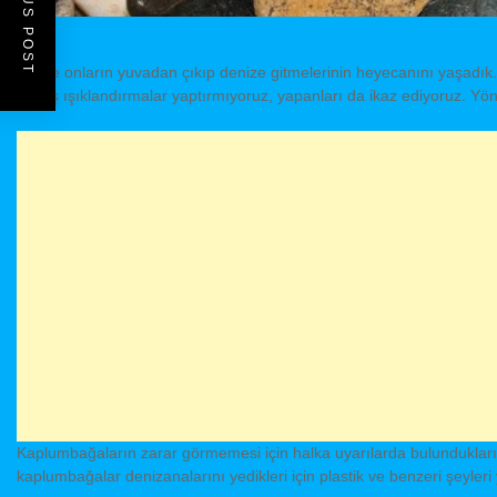
PREVIOUS POST
Biz de onların yuvadan çıkıp denize gitmelerinin heyecanını yaşadık. B
Yanlış ışıklandırmalar yaptırmıyoruz, yapanları da ikaz ediyoruz. Yönl
Kaplumbağaların zarar görmemesi için halka uyarılarda bulundukların
kaplumbağalar denizanalarını yedikleri için plastik ve benzeri şeyleri 