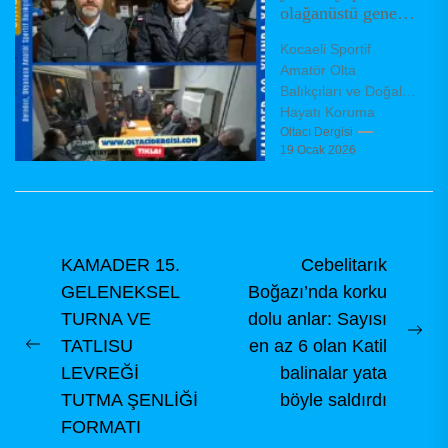
olağanüstü genel
kurulda yeni
Kocaeli Sportif
yönetimini
Amatör Olta
belirledi
Balıkçıları ve Doğal
Hayatı Koruma
Derneği (KAMADER),
Oltacı Dergisi
19 Ocak 2026
olağanüstü genel
kurul toplantısını
dernek binasında,
dernek tüzüğü
hükümleri...
Yazı
KAMADER 15.
Cebelitarık
GELENEKSEL
Boğazı’nda korku
gezinmesi
TURNA VE
dolu anlar: Sayısı
Ne
TATLISU
en az 6 olan Katil
Previous
pos
LEVREĞİ
balinalar yata
post:
TUTMA ŞENLİĞİ
böyle saldırdı
FORMATI