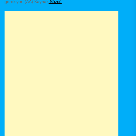
gerekiyor. (AA) Kaynak
Sözcü