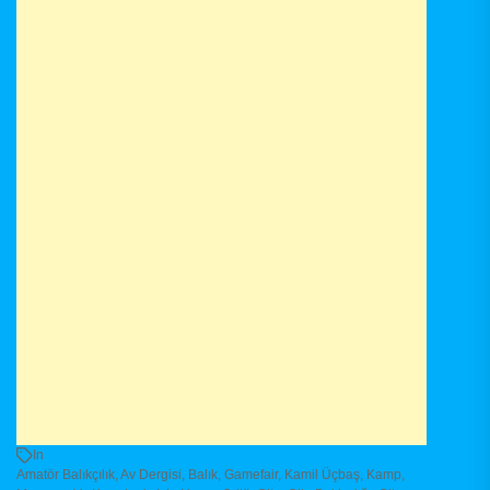
In
Amatör Balıkçılık
,
Av Dergisi
,
Balık
,
Gamefair
,
Kamil Üçbaş
,
Kamp
,