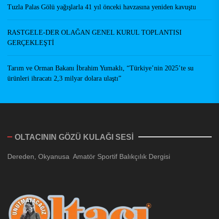
Tuzla Palas Gölü yağışlarla 41 yıl önceki havzasına yeniden kavuştu
RASTGELE-DER OLAĞAN GENEL KURUL TOPLANTISI
GERÇEKLEŞTİ
Tarım ve Orman Bakanı İbrahim Yumaklı, “Türkiye’nin 2025’te su
ürünleri ihracatı 2,3 milyar dolara ulaştı”
OLTACININ GÖZÜ KULAĞI SESİ
Dereden, Okyanusa Amatör Sportif Balıkçılık Dergisi