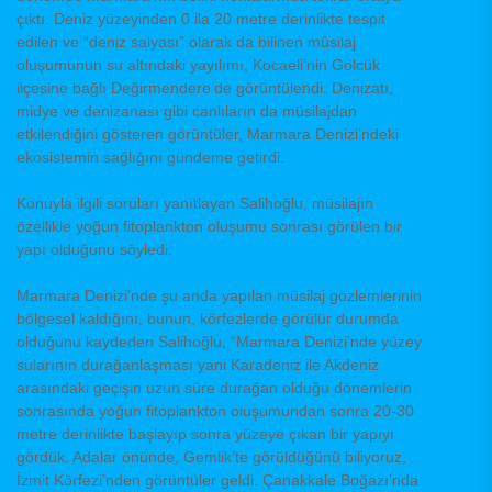
çıktı. Deniz yüzeyinden 0 ila 20 metre derinlikte tespit
edilen ve “deniz salyası” olarak da bilinen müsilaj
oluşumunun su altındaki yayılımı, Kocaeli’nin Gölcük
ilçesine bağlı Değirmendere’de görüntülendi. Denizatı,
midye ve denizanası gibi canlıların da müsilajdan
etkilendiğini gösteren görüntüler, Marmara Denizi’ndeki
ekosistemin sağlığını gündeme getirdi.
Konuyla ilgili soruları yanıtlayan Salihoğlu, müsilajın
özellikle yoğun fitoplankton oluşumu sonrası görülen bir
yapı olduğunu söyledi.
Marmara Denizi’nde şu anda yapılan müsilaj gözlemlerinin
bölgesel kaldığını, bunun, körfezlerde görülür durumda
olduğunu kaydeden Salihoğlu, “Marmara Denizi’nde yüzey
sularının durağanlaşması yani Karadeniz ile Akdeniz
arasındaki geçişin uzun süre durağan olduğu dönemlerin
sonrasında yoğun fitoplankton oluşumundan sonra 20-30
metre derinlikte başlayıp sonra yüzeye çıkan bir yapıyı
gördük. Adalar önünde, Gemlik’te görüldüğünü biliyoruz,
İzmit Körfezi’nden görüntüler geldi. Çanakkale Boğazı’nda