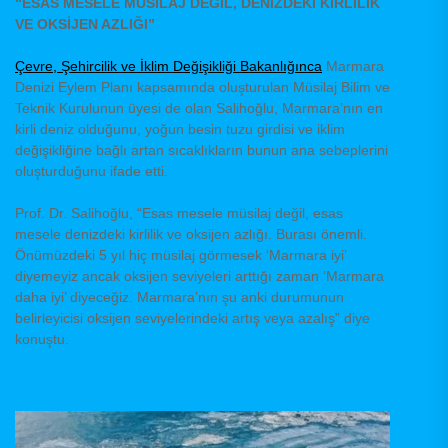
“ESAS MESELE MÜSİLAJ DEĞİL, DENİZDEKİ KİRLİLİK
VE OKSİJEN AZLIĞI”
Çevre, Şehircilik ve İklim Değişikliği Bakanlığınca
Marmara
Denizi Eylem Planı kapsamında oluşturulan Müsilaj Bilim ve
Teknik Kurulunun üyesi de olan Salihoğlu, Marmara’nın en
kirli deniz olduğunu, yoğun besin tuzu girdisi ve iklim
değişikliğine bağlı artan sıcaklıkların bunun ana sebeplerini
oluşturduğunu ifade etti.
Prof. Dr. Salihoğlu, “Esas mesele müsilaj değil, esas
mesele denizdeki kirlilik ve oksijen azlığı. Burası önemli.
Önümüzdeki 5 yıl hiç müsilaj görmesek ‘Marmara iyi’
diyemeyiz ancak oksijen seviyeleri arttığı zaman ‘Marmara
daha iyi’ diyeceğiz. Marmara’nın şu anki durumunun
belirleyicisi oksijen seviyelerindeki artış veya azalış” diye
konuştu.