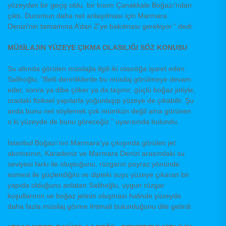
yüzeyden bir geçiş oldu, bir kısım Çanakkale Boğazı’ndan
çıktı. Durumun daha net anlaşılması için Marmara
Denizi’nin tamamına A’dan Z’ye bakılması gerekiyor.” dedi.
MÜSİLAJIN YÜZEYE ÇIKMA OLASILIĞI SÖZ KONUSU
Su altında görülen müsilajla ilgili iki olasılığa işaret eden
Salihoğlu, “Belli derinliklerde bu müsilaj görülmeye devam
eder, sonra ya dibe çöker ya da taşınır, güçlü boğaz jetiyle,
oradaki fiziksel yapılarla yoğunlaşıp yüzeye de çıkabilir. Şu
anda bunu net söylemek çok mümkün değil ama görünen
o ki yüzeyde de bunu göreceğiz.” uyarısında bulundu.
İstanbul Boğazı’nın Marmara’ya çıkışında görülen jet
akıntısının, Karadeniz ve Marmara Denizi arasındaki su
seviyesi farkı ile oluştuğunu, rüzgarın poyraz yönünde
esmesi ile güçlendiğini ve dipteki suyu yüzeye çıkaran bir
yapıda olduğunu anlatan Salihoğlu, uygun rüzgar
koşullarının ve boğaz jetinin oluşması halinde yüzeyde
daha fazla müsilaj görme ihtimali bulunduğunu dile getirdi.