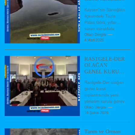
yeniden kavuştu
Kayseri'nin Sarıoğlan
ilçesindeki Tuzla
Palas Gölü, yıllar
süren kuraklıkla
küçülerek geçen yıl
Oltacı Dergisi
4 Mart 2026
20 kilometrekareye
inmişti. Kış yağışları
ve kar erimeleriyle...
RASTGELE-DER
OLAĞAN
GENEL KURUL
TOPLANTISI
Rastgele-Der olağan
GERÇEKLEŞTİ
genel kurul
toplantısında yeni
yönetim kurulu görev
dağıiımı
Oltacı Dergisi
16 Şubat 2026
Federasyonumuz
kurucu üyelerinden
olup 24 yıl önce
Tarım ve Orman
kurulmuş bulunan