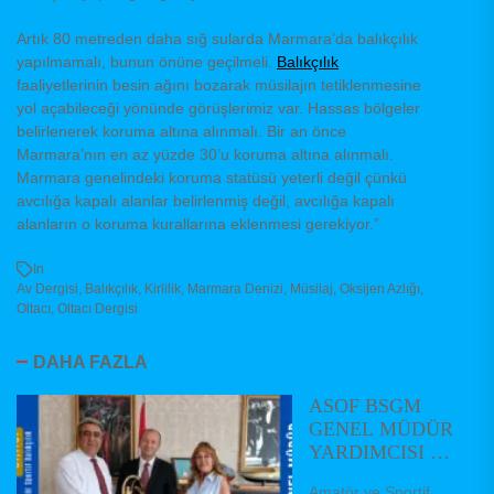
Artık 80 metreden daha sığ sularda Marmara’da balıkçılık
yapılmamalı, bunun önüne geçilmeli.
Balıkçılık
faaliyetlerinin besin ağını bozarak müsilajın tetiklenmesine
yol açabileceği yönünde görüşlerimiz var. Hassas bölgeler
belirlenerek koruma altına alınmalı. Bir an önce
Marmara’nın en az yüzde 30’u koruma altına alınmalı.
Marmara genelindeki koruma statüsü yeterli değil çünkü
avcılığa kapalı alanlar belirlenmiş değil, avcılığa kapalı
alanların o koruma kurallarına eklenmesi gerekiyor.”
In
Av Dergisi
,
Balıkçılık
,
Kirlilik
,
Marmara Denizi
,
Müsilaj
,
Oksijen Azlığı
,
Oltacı
,
Oltacı Dergisi
DAHA FAZLA
ASOF BSGM
GENEL MÜDÜR
YARDIMCISI VE
DAİRE
Amatör ve Sportif