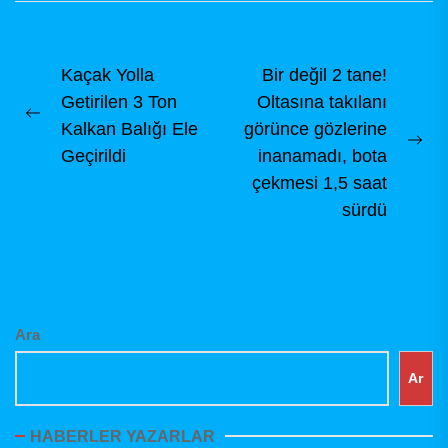
dernek binasında,
dernek tüzüğü
hükümleri...
Yazı
Kaçak Yolla
Bir değil 2 tane!
Getirilen 3 Ton
Oltasına takılanı
gezinmesi
Previous
Kalkan Balığı Ele
görünce gözlerine
post:
Ne
Geçirildi
inanamadı, bota
pos
çekmesi 1,5 saat
sürdü
Ara
Ar
HABERLER YAZARLAR