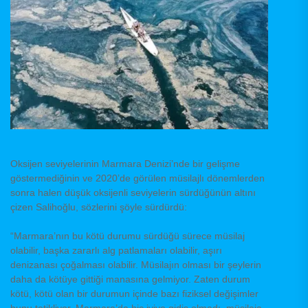
Oksijen seviyelerinin Marmara Denizi’nde bir gelişme
göstermediğinin ve 2020’de görülen müsilajlı dönemlerden
sonra halen düşük oksijenli seviyelerin sürdüğünün altını
çizen Salihoğlu, sözlerini şöyle sürdürdü:
“Marmara’nın bu kötü durumu sürdüğü sürece müsilaj
olabilir, başka zararlı alg patlamaları olabilir, aşırı
denizanası çoğalması olabilir. Müsilajın olması bir şeylerin
daha da kötüye gittiği manasına gelmiyor. Zaten durum
kötü, kötü olan bir durumun içinde bazı fiziksel değişimler
bunu tetikliyor. Marmara’da hiç iyiye gidiş olmadı, müsilaja