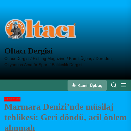
Skip
to
Oltacı
the
Dergisi
content
Oltacı Dergisi
Oltacı Dergisi / Fishing Magazine / Kamil Üçbaş / Dereden,
Okyanusa Amatör Sportif Balıkçılık Dergisi
Kamil Üçbaş
HABERLER
Marmara Denizi’nde müsilaj
tehlikesi: Geri döndü, acil önlem
alınmalı