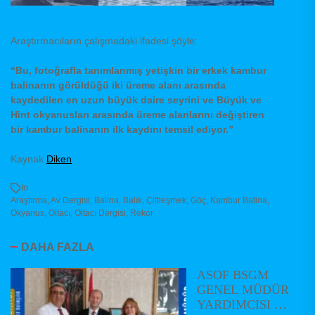
Araştırmacıların çalışmadaki ifadesi şöyle:
“Bu, fotoğrafla tanımlanmış yetişkin bir erkek kambur
balinanın görüldüğü iki üreme alanı arasında
kaydedilen en uzun büyük daire seyrini ve Büyük ve
Hint okyanusları arasında üreme alanlarını değiştiren
bir kambur balinanın ilk kaydını temsil ediyor.”
Kaynak
Diken
In
Araştırma
,
Av Dergisi
,
Balina
,
Balık
,
Çiftleşmek
,
Göç
,
Kambur Balina
,
Okyanus
,
Oltacı
,
Oltacı Dergisi
,
Rekor
DAHA FAZLA
ASOF BSGM
GENEL MÜDÜR
YARDIMCISI VE