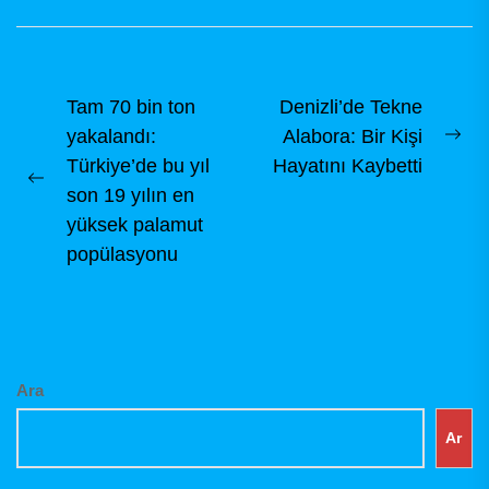
kurul toplantısını
dernek binasında,
dernek tüzüğü
hükümleri...
Yazı
Tam 70 bin ton
Denizli’de Tekne
yakalandı:
Alabora: Bir Kişi
gezinmesi
Ne
Türkiye’de bu yıl
Hayatını Kaybetti
pos
Previous
son 19 yılın en
post:
yüksek palamut
popülasyonu
Ara
Ar