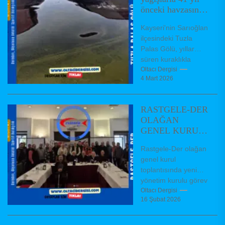
önceki havzasına
yeniden kavuştu
Kayseri'nin Sarıoğlan
ilçesindeki Tuzla
Palas Gölü, yıllar
süren kuraklıkla
küçülerek geçen yıl
Oltacı Dergisi
4 Mart 2026
20 kilometrekareye
inmişti. Kış yağışları
ve kar erimeleriyle...
RASTGELE-DER
OLAĞAN
GENEL KURUL
TOPLANTISI
Rastgele-Der olağan
GERÇEKLEŞTİ
genel kurul
toplantısında yeni
yönetim kurulu görev
dağıiımı
Oltacı Dergisi
16 Şubat 2026
Federasyonumuz
kurucu üyelerinden
olup 24 yıl önce