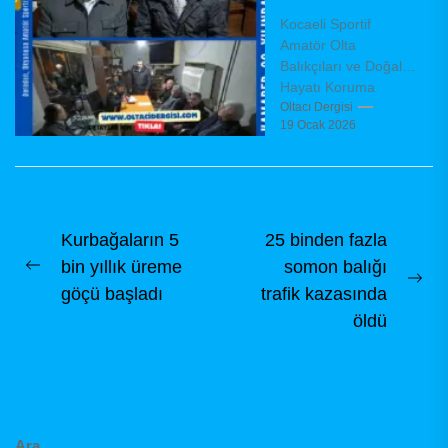
kurulda yeni
Kocaeli Sportif
yönetimini
Amatör Olta
belirledi
Balıkçıları ve Doğal
Hayatı Koruma
Derneği (KAMADER),
Oltacı Dergisi
19 Ocak 2026
olağanüstü genel
kurul toplantısını
dernek binasında,
dernek tüzüğü
hükümleri...
Yazı
Kurbağaların 5
25 binden fazla
bin yıllık üreme
somon balığı
gezinmesi
Previous
Ne
göçü başladı
trafik kazasında
post:
pos
öldü
Ara