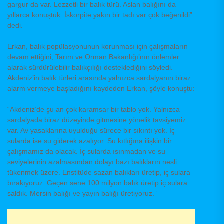
gargur da var. Lezzetli bir balık türü. Aslan balığını da
yıllarca konuştuk. İskorpite yakın bir tadı var çok beğenildi”
dedi.
Erkan, balık popülasyonunun korunması için çalışmaların
devam ettiğini, Tarım ve Orman Bakanlığı’nın önlemler
alarak sürdürülebilir balıkçılığı desteklediğini söyledi.
Akdeniz’in balık türleri arasında yalnızca sardalyanın biraz
alarm vermeye başladığını kaydeden Erkan, şöyle konuştu:
“Akdeniz’de şu an çok karamsar bir tablo yok. Yalnızca
sardalyada biraz düzeyinde gitmesine yönelik tavsiyemiz
var. Av yasaklarına uyulduğu sürece bir sıkıntı yok. İç
sularda ise su giderek azalıyor. Su kıtlığına ilişkin bir
çalışmamız da olacak. İç sularda ısınmadan ve su
seviyelerinin azalmasından dolayı bazı balıkların nesli
tükenmek üzere. Enstitüde sazan balıkları üretip, iç sulara
bırakıyoruz. Geçen sene 100 milyon balık üretip iç sulara
saldık. Mersin balığı ve yayın balığı üretiyoruz.”