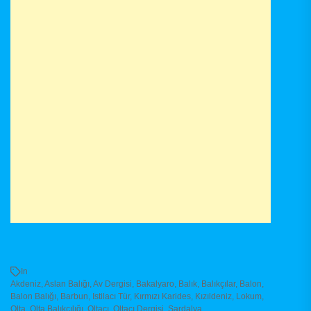
In
Akdeniz
,
Aslan Balığı
,
Av Dergisi
,
Bakalyaro
,
Balık
,
Balıkçılar
,
Balon
,
Balon Balığı
,
Barbun
,
Istilacı Tür
,
Kırmızı Karides
,
Kızıldeniz
,
Lokum
,
Olta
,
Olta Balıkçılığı
,
Oltacı
,
Oltacı Dergisi
,
Sardalya