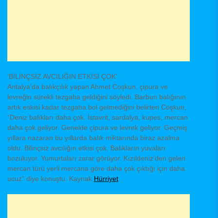
‘BİLİNÇSİZ AVCILIĞIN ETKİSİ ÇOK’
Antalya’da balıkçılık yapan Ahmet Coşkun, çipura ve
levreğin sürekli tezgaha geldiğini söyledi. Barbun balığının
artık eskisi kadar tezgaha bol gelmediğini belirten Coşkun,
“Deniz balıkları daha çok. İstavrit, sardalya, kupes, mercan
daha çok geliyor. Genelde çipura ve levrek geliyor. Geçmiş
yıllara nazaran bu yıllarda balık miktarında biraz azalma
oldu. Bilinçsiz avcılığın etkisi çok. Balıkların yuvaları
bozuluyor. Yumurtaları zarar görüyor. Kızıldeniz’den gelen
mercan türü yerli mercana göre daha çok çıktığı için daha
ucuz” diye konuştu. Kaynak
Hürriyet