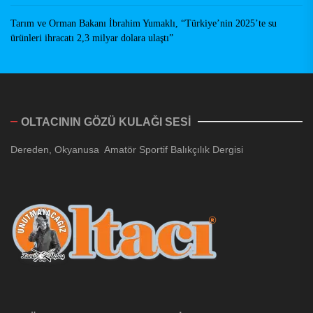
Tarım ve Orman Bakanı İbrahim Yumaklı, “Türkiye’nin 2025’te su
ürünleri ihracatı 2,3 milyar dolara ulaştı”
OLTACININ GÖZÜ KULAĞI SESİ
Dereden, Okyanusa Amatör Sportif Balıkçılık Dergisi