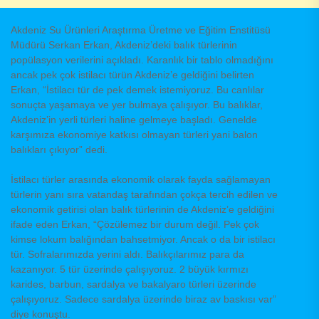
Akdeniz Su Ürünleri Araştırma Üretme ve Eğitim Enstitüsü
Müdürü Serkan Erkan, Akdeniz’deki balık türlerinin
popülasyon verilerini açıkladı. Karanlık bir tablo olmadığını
ancak pek çok istilacı türün Akdeniz’e geldiğini belirten
Erkan, “İstilacı tür de pek demek istemiyoruz. Bu canlılar
sonuçta yaşamaya ve yer bulmaya çalışıyor. Bu balıklar,
Akdeniz’in yerli türleri haline gelmeye başladı. Genelde
karşımıza ekonomiye katkısı olmayan türleri yani balon
balıkları çıkıyor” dedi.
İstilacı türler arasında ekonomik olarak fayda sağlamayan
türlerin yanı sıra vatandaş tarafından çokça tercih edilen ve
ekonomik getirisi olan balık türlerinin de Akdeniz’e geldiğini
ifade eden Erkan, “Çözülemez bir durum değil. Pek çok
kimse lokum balığından bahsetmiyor. Ancak o da bir istilacı
tür. Sofralarımızda yerini aldı. Balıkçılarımız para da
kazanıyor. 5 tür üzerinde çalışıyoruz. 2 büyük kırmızı
karides, barbun, sardalya ve bakalyaro türleri üzerinde
çalışıyoruz. Sadece sardalya üzerinde biraz av baskısı var”
diye konuştu.