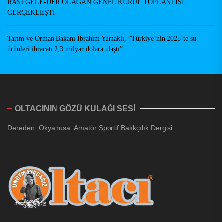
RASTGELE-DER OLAĞAN GENEL KURUL TOPLANTISI
GERÇEKLEŞTİ
Tarım ve Orman Bakanı İbrahim Yumaklı, “Türkiye’nin 2025’te su
ürünleri ihracatı 2,3 milyar dolara ulaştı”
OLTACININ GÖZÜ KULAĞI SESİ
Dereden, Okyanusa Amatör Sportif Balıkçılık Dergisi