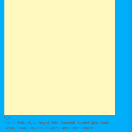
In
Amatör Balıkçılık
,
Av Dergisi
,
Balık
,
Gamefair
,
Hayalet Ağlar
,
Kamil
Üçbaş
,
Kamp
,
Olta
,
Olta Balıkçılığı
,
Oltacı
,
Oltacı Dergisi