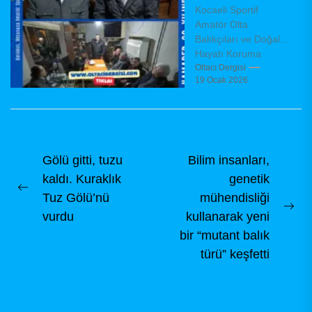
Kocaeli Sportif
yönetimini
Amatör Olta
belirledi
Balıkçıları ve Doğal
Hayatı Koruma
Derneği (KAMADER),
Oltacı Dergisi
19 Ocak 2026
olağanüstü genel
kurul toplantısını
dernek binasında,
dernek tüzüğü
hükümleri...
Yazı
Gölü gitti, tuzu
Bilim insanları,
kaldı. Kuraklık
genetik
gezinmesi
Previous
Tuz Gölü’nü
mühendisliği
post:
Ne
vurdu
kullanarak yeni
pos
bir “mutant balık
türü” keşfetti