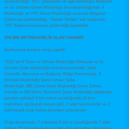
kazandırıldığı, 2017 çalışmaları ile ilgili bakanlığın Balıkçılık
ve Su Ürünleri Genel Müdürlüğü koordinatörlüğünde, İl
Müdürlüğü ve TRT Genel Müdürlüğü arasında Belgesel
Çekimi gerçekleştirildiği, “Dipteki Tehlike” adlı belgeselin
TRT Belgesel kanalında gösterildiği kaydedildi.
250 BİN METREKARELİK ALAN TARANDI
Açıklamada şunlara vurgu yapıldı:
“2022’de İl Tarım ve Orman Müdürlüğü Balıkçılık ve Su
Ürünleri Şube Müdürlüğü koordinasyonunda, Sahil
Güvenlik, Marmara ve Boğazlar Bölge Komutanlığı, İl
Emniyet Müdürlüğü Deniz Limanı Şube
Müdürlüğü, İBB Zabıta Daire Başkanlığı Deniz Zabıta
Amirliği ve İBB Deniz Hizmetleri Şube Müdürlüğü ekipleriyle
beraber yaklaşık 5 bin metre uzunluğunda 15 ben
metrekare ağ (kaçak dalyan ağı), 2 adet büyük pinter ve 2
adet büyük balık kafesi denizden çıkarılmıştır.
Proje devamında; 7 noktadan 6 bin m uzunluğunda 7 adet
toplam 18 bin metrekare hayalet ağın denizden çıkarılması