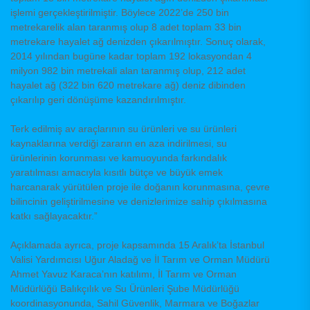
işlemi gerçekleştirilmiştir. Böylece 2022’de 250 bin
metrekarelik alan taranmış olup 8 adet toplam 33 bin
metrekare hayalet ağ denizden çıkarılmıştır. Sonuç olarak,
2014 yılından bugüne kadar toplam 192 lokasyondan 4
milyon 982 bin metrekali alan taranmış olup, 212 adet
hayalet ağ (322 bin 620 metrekare ağ) deniz dibinden
çıkarılıp geri dönüşüme kazandırılmıştır.
Terk edilmiş av araçlarının su ürünleri ve su ürünleri
kaynaklarına verdiği zararın en aza indirilmesi, su
ürünlerinin korunması ve kamuoyunda farkındalık
yaratılması amacıyla kısıtlı bütçe ve büyük emek
harcanarak yürütülen proje ile doğanın korunmasına, çevre
bilincinin geliştirilmesine ve denizlerimize sahip çıkılmasına
katkı sağlayacaktır.”
Açıklamada ayrıca, proje kapsamında 15 Aralık’ta İstanbul
Valisi Yardımcısı Uğur Aladağ ve İl Tarım ve Orman Müdürü
Ahmet Yavuz Karaca’nın katılımı, İl Tarım ve Orman
Müdürlüğü Balıkçılık ve Su Ürünleri Şube Müdürlüğü
koordinasyonunda, Sahil Güvenlik, Marmara ve Boğazlar