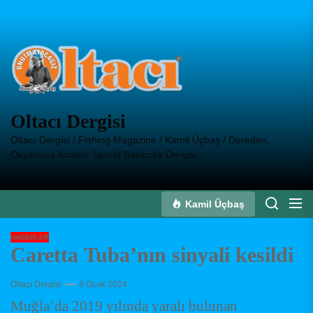
Skip
to
Oltacı
the
Dergisi
content
Oltacı Dergisi
Oltacı Dergisi / Fishing Magazine / Kamil Üçbaş / Dereden,
Okyanusa Amatör Sportif Balıkçılık Dergisi
Kamil Üçbaş
HABERLER
Caretta Tuba’nın sinyali kesildi
Oltacı Dergisi
8 Ocak 2024
Muğla’da 2019 yılında yaralı bulunan