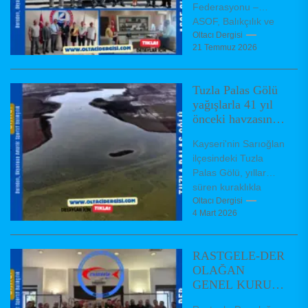
Federasyonu –
ZİYARET ETTİ.
ASOF, Balıkçılık ve
Su Ürünleri Genel
Oltacı Dergisi
21 Temmuz 2026
Müdürü Turgay
TÜRKYILMAZ'ı
makamında ziyaret
Tuzla Palas Gölü
etti. ASOF...
yağışlarla 41 yıl
önceki havzasına
yeniden kavuştu
Kayseri'nin Sarıoğlan
ilçesindeki Tuzla
Palas Gölü, yıllar
süren kuraklıkla
küçülerek geçen yıl
Oltacı Dergisi
4 Mart 2026
20 kilometrekareye
inmişti. Kış yağışları
ve kar erimeleriyle...
RASTGELE-DER
OLAĞAN
GENEL KURUL
TOPLANTISI