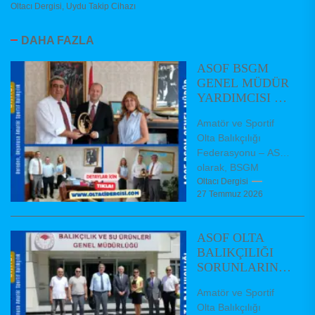
Oltacı Dergisi
,
Uydu Takip Cihazı
DAHA FAZLA
ASOF BSGM
GENEL MÜDÜR
YARDIMCISI VE
DAİRE
Amatör ve Sportif
BAŞKANLARINI
Olta Balıkçılığı
ZİYARET ETTİ
Federasyonu – ASOF
olarak, BSGM
Balıkçılık ve Su
Oltacı Dergisi
27 Temmuz 2026
Ürünleri Genel Müdür
Yardımcımız Dr.
Hüseyin AKBAŞ,...
ASOF OLTA
BALIKÇILIĞI
SORUNLARININ
ÇÖZÜMÜ İÇİN
Amatör ve Sportif
GENEL
Olta Balıkçılığı
MÜDÜRLÜĞÜ