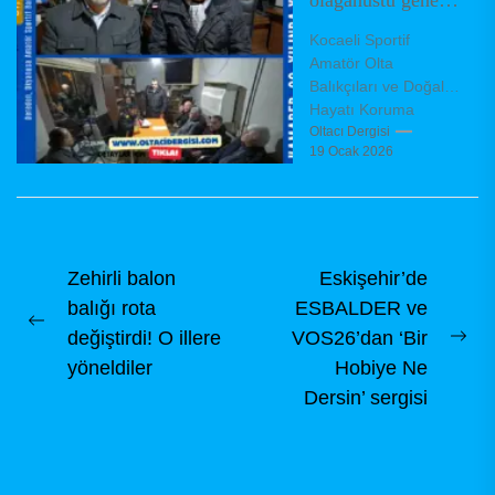
kurulda yeni
Kocaeli Sportif
yönetimini
Amatör Olta
belirledi
Balıkçıları ve Doğal
Hayatı Koruma
Derneği (KAMADER),
Oltacı Dergisi
19 Ocak 2026
olağanüstü genel
kurul toplantısını
dernek binasında,
dernek tüzüğü
hükümleri...
Yazı
Zehirli balon
Eskişehir’de
balığı rota
ESBALDER ve
gezinmesi
Previous
değiştirdi! O illere
VOS26’dan ‘Bir
Ne
post:
yöneldiler
Hobiye Ne
pos
Dersin’ sergisi