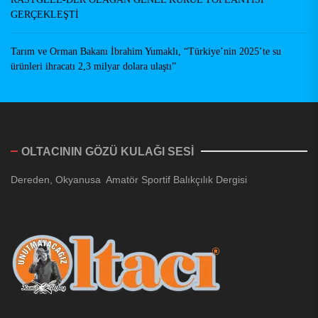
GERÇEKLEŞTİ
Tarım ve Orman Bakanı İbrahim Yumaklı, “Türkiye’nin 2025’te su
ürünleri ihracatı 2,3 milyar dolara ulaştı”
OLTACININ GÖZÜ KULAĞI SESİ
Dereden, Okyanusa Amatör Sportif Balıkçılık Dergisi