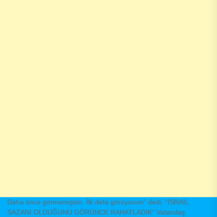
Daha önce görmemiştim. İlk defa görüyorum” dedi. “İSRAİL
SAZANI OLDUĞUNU GÖRÜNCE RAHATLADIK” Vatandaş