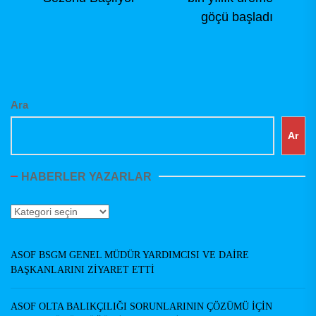
gezinmesi
Ne
post:
göçü başladı
pos
Ara
Ar
HABERLER YAZARLAR
Haberler
Yazarlar
ASOF BSGM GENEL MÜDÜR YARDIMCISI VE DAİRE
BAŞKANLARINI ZİYARET ETTİ
ASOF OLTA BALIKÇILIĞI SORUNLARININ ÇÖZÜMÜ İÇİN