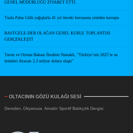
GENEL MÜDÜRLÜĞÜ ZİYARET ETTİ.
Tuzla Palas Gölü yağışlarla 41 yıl önceki havzasına yeniden kavuştu
RASTGELE-DER OLAĞAN GENEL KURUL TOPLANTISI
GERÇEKLEŞTİ
Tarım ve Orman Bakanı İbrahim Yumaklı, “Türkiye’nin 2025’te su
ürünleri ihracatı 2,3 milyar dolara ulaştı”
OLTACININ GÖZÜ KULAĞI SESİ
Dereden, Okyanusa Amatör Sportif Balıkçılık Dergisi