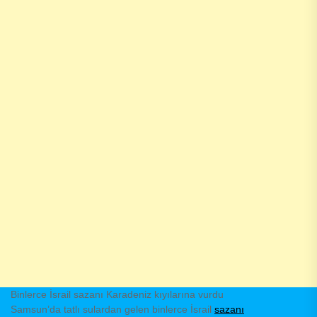
Binlerce İsrail sazanı Karadeniz kıyılarına vurdu
Samsun’da tatlı sulardan gelen binlerce İsrail
sazanı