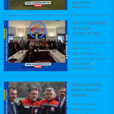
küçülerek geçen yıl
Oltacı Dergisi
4 Mart 2026
20 kilometrekareye
inmişti. Kış yağışları
ve kar erimeleriyle...
RASTGELE-DER
OLAĞAN
GENEL KURUL
TOPLANTISI
Rastgele-Der olağan
GERÇEKLEŞTİ
genel kurul
toplantısında yeni
yönetim kurulu görev
dağıiımı
Oltacı Dergisi
16 Şubat 2026
Federasyonumuz
kurucu üyelerinden
olup 24 yıl önce
Tarım ve Orman
kurulmuş bulunan
Bakanı İbrahim
Rastgelebalıkçı...
Yumaklı,
“Türkiye’nin
Tarım ve Orman
2025’te su ürünleri
Bakanı İbrahim
ihracatı 2,3 milyar