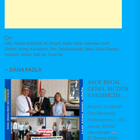
In
Altın
,
Amatör Balıkçılık
,
Av Dergisi
,
Balık
,
Dolar
,
Gamefair
,
Israil
Sazanı
,
Kamp
,
Karadeniz
,
Olta
,
Olta Balıkçılığı
,
Oltacı
,
Oltacı Dergisi
,
Samsun
,
Sazan
,
Tatlı Su
,
Tuzlu Su
DAHA FAZLA
ASOF BSGM
GENEL MÜDÜR
YARDIMCISI VE
DAİRE
Amatör ve Sportif
BAŞKANLARINI
Olta Balıkçılığı
ZİYARET ETTİ
Federasyonu – ASOF
olarak, BSGM
Balıkçılık ve Su
Oltacı Dergisi
27 Temmuz 2026
Ürünleri Genel Müdür