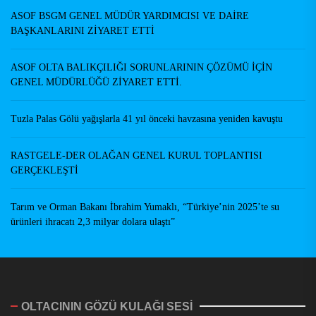
ASOF BSGM GENEL MÜDÜR YARDIMCISI VE DAİRE
BAŞKANLARINI ZİYARET ETTİ
ASOF OLTA BALIKÇILIĞI SORUNLARININ ÇÖZÜMÜ İÇİN
GENEL MÜDÜRLÜĞÜ ZİYARET ETTİ.
Tuzla Palas Gölü yağışlarla 41 yıl önceki havzasına yeniden kavuştu
RASTGELE-DER OLAĞAN GENEL KURUL TOPLANTISI
GERÇEKLEŞTİ
Tarım ve Orman Bakanı İbrahim Yumaklı, “Türkiye’nin 2025’te su
ürünleri ihracatı 2,3 milyar dolara ulaştı”
OLTACININ GÖZÜ KULAĞI SESİ