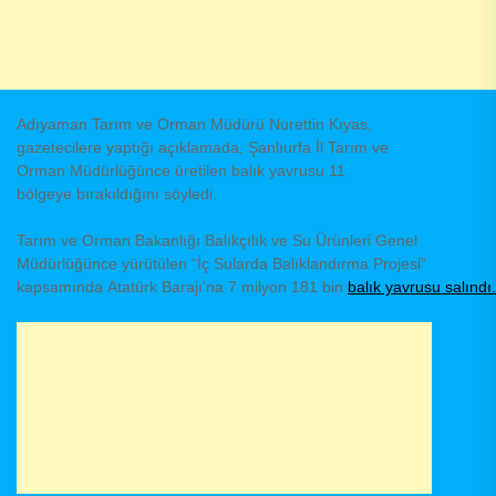
Adıyaman Tarım ve Orman Müdürü Nurettin Kıyas,
gazetecilere yaptığı açıklamada, Şanlıurfa İl Tarım ve
Orman Müdürlüğünce üretilen balık yavrusu 11
bölgeye bırakıldığını söyledi.
Tarım ve Orman Bakanlığı Balıkçılık ve Su Ürünleri Genel
Müdürlüğünce yürütülen “İç Sularda Balıklandırma Projesi”
kapsamında Atatürk Barajı’na 7 milyon 181 bin
balık yavrusu salındı.