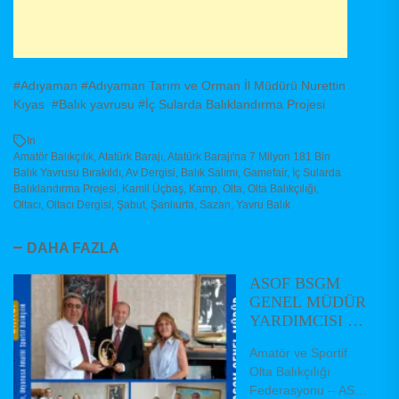
#Adıyaman #Adıyaman Tarım ve Orman İl Müdürü Nurettin
Kıyas #Balık yavrusu #İç Sularda Balıklandırma Projesi
In
Amatör Balıkçılık
,
Atatürk Barajı
,
Atatürk Barajı'na 7 Milyon 181 Bin
Balık Yavrusu Bırakıldı
,
Av Dergisi
,
Balık Salımı
,
Gamefair
,
İç Sularda
Balıklandırma Projesi
,
Kamil Üçbaş
,
Kamp
,
Olta
,
Olta Balıkçılığı
,
Oltacı
,
Oltacı Dergisi
,
Şabut
,
Şanlıurfa
,
Sazan
,
Yavru Balık
DAHA FAZLA
ASOF BSGM
GENEL MÜDÜR
YARDIMCISI VE
DAİRE
Amatör ve Sportif
BAŞKANLARINI
Olta Balıkçılığı
ZİYARET ETTİ
Federasyonu – ASOF