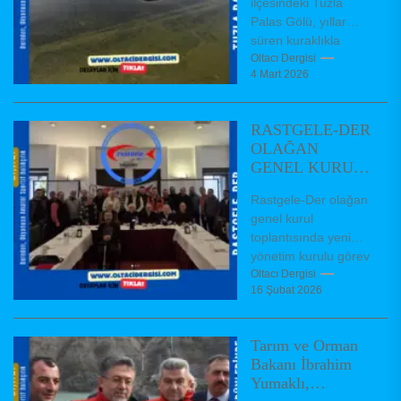
ilçesindeki Tuzla
Palas Gölü, yıllar
süren kuraklıkla
küçülerek geçen yıl
Oltacı Dergisi
4 Mart 2026
20 kilometrekareye
inmişti. Kış yağışları
ve kar erimeleriyle...
RASTGELE-DER
OLAĞAN
GENEL KURUL
TOPLANTISI
Rastgele-Der olağan
GERÇEKLEŞTİ
genel kurul
toplantısında yeni
yönetim kurulu görev
dağıiımı
Oltacı Dergisi
16 Şubat 2026
Federasyonumuz
kurucu üyelerinden
olup 24 yıl önce
Tarım ve Orman
kurulmuş bulunan
Bakanı İbrahim
Rastgelebalıkçı...
Yumaklı,