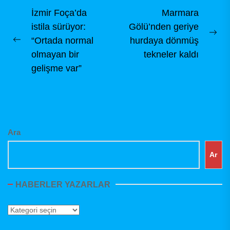
Yazı
İzmir Foça’da
Marmara
istila sürüyor:
Gölü’nden geriye
gezinmesi
Ne
“Ortada normal
hurdaya dönmüş
Previous
pos
olmayan bir
tekneler kaldı
post:
gelişme var”
Ara
Ar
HABERLER YAZARLAR
Haberler
Yazarlar