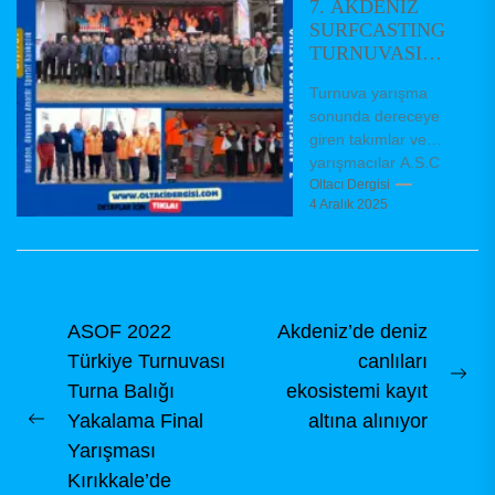
7. AKDENİZ
SURFCASTING
TURNUVASI
SONUCU
Turnuva yarışma
sonunda dereceye
giren takımlar ve
yarışmacılar A.S.C
Derneğimiz
Oltacı Dergisi
4 Aralık 2025
tarafından Surf
Casting disiplininde
Amatör ve Sportif
Olta Balıkçılığını
tanıtarak,...
Yazı
ASOF 2022
Akdeniz’de deniz
Türkiye Turnuvası
canlıları
gezinmesi
Ne
Turna Balığı
ekosistemi kayıt
pos
Yakalama Final
altına alınıyor
Previous
Yarışması
post:
Kırıkkale’de