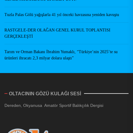
Tuzla Palas Gölü yağışlarla 41 yıl önceki havzasına yeniden kavuştu
RASTGELE-DER OLAĞAN GENEL KURUL TOPLANTISI
GERÇEKLEŞTİ
Tarım ve Orman Bakanı İbrahim Yumaklı, “Türkiye’nin 2025’te su
ürünleri ihracatı 2,3 milyar dolara ulaştı”
OLTACININ GÖZÜ KULAĞI SESİ
Dereden, Okyanusa Amatör Sportif Balıkçılık Dergisi