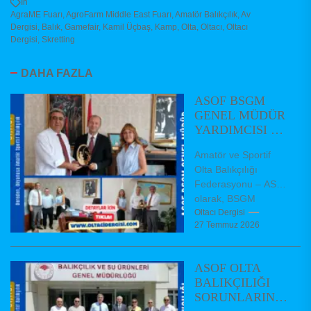
In
AgraME Fuarı
,
AgroFarm Middle East Fuarı
,
Amatör Balıkçılık
,
Av
Dergisi
,
Balık
,
Gamefair
,
Kamil Üçbaş
,
Kamp
,
Olta
,
Oltacı
,
Oltacı
Dergisi
,
Skretting
DAHA FAZLA
ASOF BSGM
GENEL MÜDÜR
YARDIMCISI VE
DAİRE
Amatör ve Sportif
BAŞKANLARINI
Olta Balıkçılığı
ZİYARET ETTİ
Federasyonu – ASOF
olarak, BSGM
Balıkçılık ve Su
Oltacı Dergisi
27 Temmuz 2026
Ürünleri Genel Müdür
Yardımcımız Dr.
Hüseyin AKBAŞ,...
ASOF OLTA
BALIKÇILIĞI
SORUNLARININ