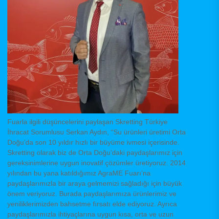
Fuarla ilgili düşüncelerini paylaşan Skretting Türkiye
İhracat Sorumlusu Serkan Aydın, “Su ürünleri üretimi Orta
Doğu’da son 10 yıldır hızlı bir büyüme ivmesi içerisinde.
Skretting olarak biz de Orta Doğu’daki paydaşlarımız için
gereksinimlerine uygun inovatif çözümler üretiyoruz. 2014
yılından bu yana katıldığımız AgraME Fuarı’na
paydaşlarımızla bir araya gelmemizi sağladığı için büyük
önem veriyoruz. Burada paydaşlarımıza ürünlerimiz ve
yeniliklerimizden bahsetme fırsatı elde ediyoruz. Ayrıca
paydaşlarımızla ihtiyaçlarına uygun kısa, orta ve uzun