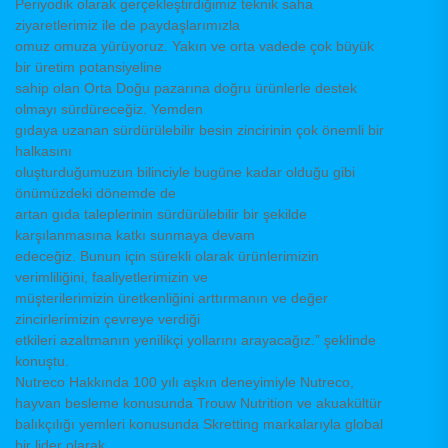
Periyodik olarak gerçekleştirdiğimiz teknik saha
ziyaretlerimiz ile de paydaşlarımızla
omuz omuza yürüyoruz. Yakın ve orta vadede çok büyük
bir üretim potansiyeline
sahip olan Orta Doğu pazarına doğru ürünlerle destek
olmayı sürdüreceğiz. Yemden
gıdaya uzanan sürdürülebilir besin zincirinin çok önemli bir
halkasını
oluşturduğumuzun bilinciyle bugüne kadar olduğu gibi
önümüzdeki dönemde de
artan gıda taleplerinin sürdürülebilir bir şekilde
karşılanmasına katkı sunmaya devam
edeceğiz. Bunun için sürekli olarak ürünlerimizin
verimliliğini, faaliyetlerimizin ve
müşterilerimizin üretkenliğini arttırmanın ve değer
zincirlerimizin çevreye verdiği
etkileri azaltmanın yenilikçi yollarını arayacağız.” şeklinde
konuştu.
Nutreco Hakkında 100 yılı aşkın deneyimiyle Nutreco,
hayvan besleme konusunda Trouw Nutrition ve akuakültür
balıkçılığı yemleri konusunda Skretting markalarıyla global
bir lider olarak