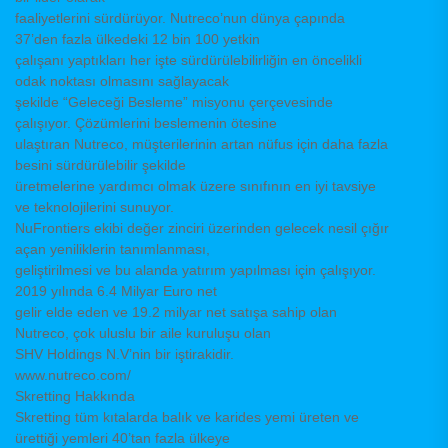
faaliyetlerini sürdürüyor. Nutreco’nun dünya çapında
37’den fazla ülkedeki 12 bin 100 yetkin
çalışanı yaptıkları her işte sürdürülebilirliğin en öncelikli
odak noktası olmasını sağlayacak
şekilde “Geleceği Besleme” misyonu çerçevesinde
çalışıyor. Çözümlerini beslemenin ötesine
ulaştıran Nutreco, müşterilerinin artan nüfus için daha fazla
besini sürdürülebilir şekilde
üretmelerine yardımcı olmak üzere sınıfının en iyi tavsiye
ve teknolojilerini sunuyor.
NuFrontiers ekibi değer zinciri üzerinden gelecek nesil çığır
açan yeniliklerin tanımlanması,
geliştirilmesi ve bu alanda yatırım yapılması için çalışıyor.
2019 yılında 6.4 Milyar Euro net
gelir elde eden ve 19.2 milyar net satışa sahip olan
Nutreco, çok uluslu bir aile kuruluşu olan
SHV Holdings N.V’nin bir iştirakidir.
www.nutreco.com/
Skretting Hakkında
Skretting tüm kıtalarda balık ve karides yemi üreten ve
ürettiği yemleri 40’tan fazla ülkeye