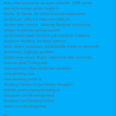
ihraç eden küresel bir akuayem şirketidir. 1899 yılında
Norveç’te kurulan şirket, bugün 5
kıtada, 18 ülkede, 30 üretim tesisinde faaliyetlerini
sürdürüyor; yılda 2,5 milyon ton balık ve
karides yemi üretiyor. ‘Geleceği Besleme’ misyonuyla
çalışan ve yemden gıdaya uzanan
sürdürülebilir besin zincirinin çok önemli bir halkasını
oluşturan Skretting, kendisini optimum
besin değeri yaratmaya, sürdürülebilir üretim ve ekonomik
performans sağlayan yenilikler
geliştirmeye adıyor. Bugün sektöründe lider konumda
bulunan şirket Türkiye’deki
operasyonunu Milas-Muğla’dan yönetiyor.
www.skretting.com
www.skretting.com/tr-tr
Skretting Türkiye Sosyal Medya Hesapları:
linkedin.com/company/skretting-tr/
instagram.com/skrettingturkey/
facebook.com/SkrettingTurkey
twitter.com/skrettingturkey