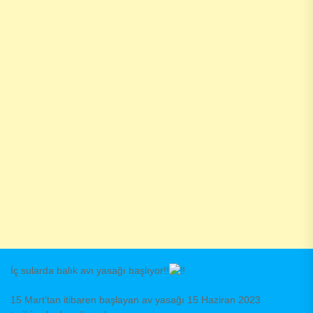
İç sularda balık avı yasağı başlıyor!!
15 Mart’tan itibaren başlayan av yasağı 15 Haziran 2023