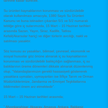
tarihine kadar sürecek.
Su ürünleri kaynaklarının korunması ve sürdürülebilir
olarak kullanılması amacıyla, 1380 Sayılı Su Ürünleri
Kanunu ve buna istinaden çıkarılan 5/1 ve 5/2 numaralı
tebliğe göre iç sularımızda, 15 Mart – 15 Haziran tarihleri
arasında Sazan, Yayın, Siraz, Kadife, Tatlısu
Kefali(Akarsular hariç) ve diğer türlerin avcılığı, nakli ve
satılması yasaktır.
Söz konusu av yasakları, bilimsel, çevresel, ekonomik ve
sosyal hususlar göz önüne alınarak iç su kaynaklarının
korunması ve sürdürülebilir balıkçılığın sağlanması, iç su
balıklarının üreme dönemleri dikkate alınarak düzenlenmiş
olup, “Vatandaşlarımızın gerekli hassasiyeti göstererek
yasaklara uymaları, uymayanları ise İl/İlçe Tarım ve Orman
Müdürlüklerimize, Jandarma ve Emniyet Teşkilatlarına
bildirmeleri önem arz etmektedir”.
15 Mart – 15 Haziran tarihleri arasında;
” Afyonkarahisar, Aksaray, Amasya, Ankara, Balıkesir,