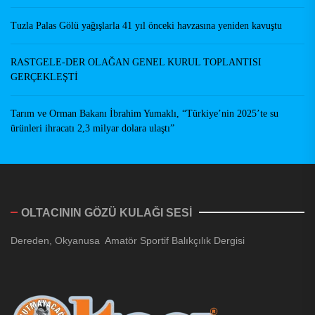
Tuzla Palas Gölü yağışlarla 41 yıl önceki havzasına yeniden kavuştu
RASTGELE-DER OLAĞAN GENEL KURUL TOPLANTISI
GERÇEKLEŞTİ
Tarım ve Orman Bakanı İbrahim Yumaklı, “Türkiye’nin 2025’te su
ürünleri ihracatı 2,3 milyar dolara ulaştı”
OLTACININ GÖZÜ KULAĞI SESİ
Dereden, Okyanusa Amatör Sportif Balıkçılık Dergisi