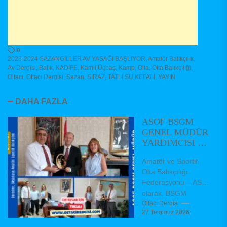
In
2023-2024 SAZANGİLLER AV YASAĞI BAŞLIYOR
,
Amatör Balıkçılık
,
Av Dergisi
,
Balık
,
KADİFE
,
Kamil Üçbaş
,
Kamp
,
Olta
,
Olta Balıkçılığı
,
Oltacı
,
Oltacı Dergisi
,
Sazan
,
SİRAZ
,
TATLI SU KEFALİ
,
YAYIN
DAHA FAZLA
ASOF BSGM
GENEL MÜDÜR
YARDIMCISI VE
DAİRE
Amatör ve Sportif
BAŞKANLARINI
Olta Balıkçılığı
ZİYARET ETTİ
Federasyonu – ASOF
olarak, BSGM
Balıkçılık ve Su
Oltacı Dergisi
27 Temmuz 2026
Ürünleri Genel Müdür
Yardımcımız Dr.