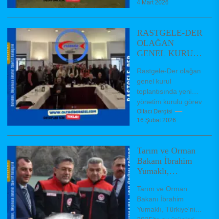
4 Mart 2026
20 kilometrekareye
inmişti. Kış yağışları
ve kar erimeleriyle...
RASTGELE-DER
OLAĞAN
GENEL KURUL
TOPLANTISI
Rastgele-Der olağan
GERÇEKLEŞTİ
genel kurul
toplantısında yeni
yönetim kurulu görev
dağıiımı
Oltacı Dergisi
16 Şubat 2026
Federasyonumuz
kurucu üyelerinden
olup 24 yıl önce
Tarım ve Orman
kurulmuş bulunan
Bakanı İbrahim
Rastgelebalıkçı...
Yumaklı,
“Türkiye’nin
Tarım ve Orman
2025’te su ürünleri
Bakanı İbrahim
ihracatı 2,3 milyar
Yumaklı, Türkiye'nin
dolara ulaştı”