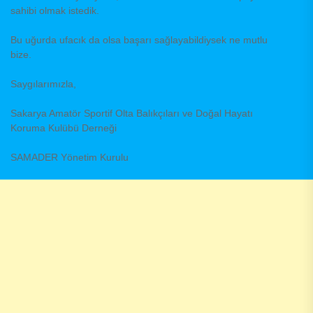
sahibi olmak istedik.
Bu uğurda ufacık da olsa başarı sağlayabildiysek ne mutlu
bize.
Saygılarımızla,
Sakarya Amatör Sportif Olta Balıkçıları ve Doğal Hayatı
Koruma Kulübü Derneği
SAMADER Yönetim Kurulu