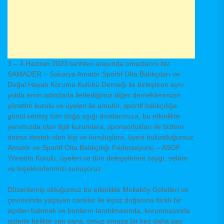
3 – 4 Haziran 2023 tarihleri arasında omuzlarını biz
SAMADER – Sakarya Amatör Sportif Olta Balıkçıları ve
Doğal Hayatı Koruma Kulübü Derneği ile birleştiren aynı
yolda emin adımlarla ilerlediğimiz diğer derneklerimizin
yönetim kurulu ve üyeleri ile amatör, sportif balıkçılığa
gönül vermiş tüm doğa aşığı dostlarımıza, bu etkinlikte
yanımızda olan ilgili kurumlara, sponsorlukları ile bizlere
daima destek olan kişi ve kuruluşlara, üyesi bulunduğumuz
Amatör ve Sportif Olta Balıkçılığı Federasyonu – ASOF
Yönetim Kurulu, üyeleri ve tüm delegelerine saygı, selam
ve teşekkürlerimizi sunuyoruz.
Düzenlemiş olduğumuz bu etkinlikle Mollaköy Göletleri ve
çevresinde yaşayan canlılar ile eşsiz doğasına farklı bir
açıdan bakmak ve bunların tanıtılmasında, korunmasında
sizlerle birlikte yan yana, omuz omuza bir kez daha pay