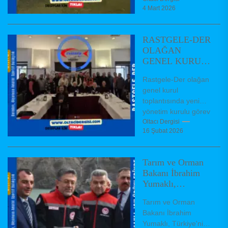
4 Mart 2026
20 kilometrekareye
inmişti. Kış yağışları
ve kar erimeleriyle...
RASTGELE-DER
OLAĞAN
GENEL KURUL
TOPLANTISI
Rastgele-Der olağan
GERÇEKLEŞTİ
genel kurul
toplantısında yeni
yönetim kurulu görev
dağıiımı
Oltacı Dergisi
16 Şubat 2026
Federasyonumuz
kurucu üyelerinden
olup 24 yıl önce
Tarım ve Orman
kurulmuş bulunan
Bakanı İbrahim
Rastgelebalıkçı...
Yumaklı,
“Türkiye’nin
Tarım ve Orman
2025’te su ürünleri
Bakanı İbrahim
ihracatı 2,3 milyar
Yumaklı, Türkiye'nin
dolara ulaştı”