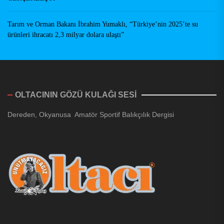
Tarım ve Orman Bakanı İbrahim Yumaklı, “Türkiye’nin 2025’te su
ürünleri ihracatı 2,3 milyar dolara ulaştı”
OLTACININ GÖZÜ KULAĞI SESİ
Dereden, Okyanusa Amatör Sportif Balıkçılık Dergisi