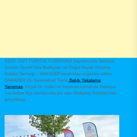
ASOF 2023 TÜRKİYE TURNUVASI kapsamında Sakarya
Amatör Sportif Olta Balıkçıları ve Doğal Hayatı Koruma
Kulübü Derneği – SAMADER tarafından organize edilen
SAMADER 15. Geleneksel Turna
Balığı Yakalama
Yarışmas
ı büyük bir coşku ve heyecan içerisinde Sakarya
‘nın Arifiye İlçe sınırlarında yer alan Mollaköy Göletleri’nde
gerçekleşti.