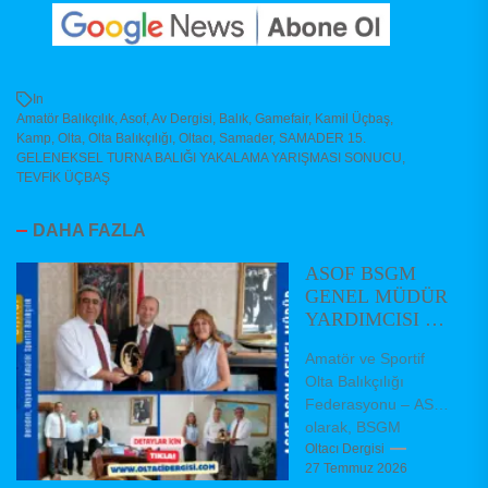
In
Amatör Balıkçılık
,
Asof
,
Av Dergisi
,
Balık
,
Gamefair
,
Kamil Üçbaş
,
Kamp
,
Olta
,
Olta Balıkçılığı
,
Oltacı
,
Samader
,
SAMADER 15.
GELENEKSEL TURNA BALIĞI YAKALAMA YARIŞMASI SONUCU
,
TEVFİK ÜÇBAŞ
DAHA FAZLA
ASOF BSGM
GENEL MÜDÜR
YARDIMCISI VE
DAİRE
Amatör ve Sportif
BAŞKANLARINI
Olta Balıkçılığı
ZİYARET ETTİ
Federasyonu – ASOF
olarak, BSGM
Balıkçılık ve Su
Oltacı Dergisi
27 Temmuz 2026
Ürünleri Genel Müdür