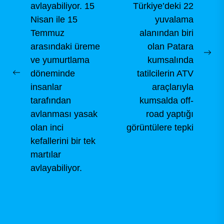
avlayabiliyor. 15
Türkiye’deki 22
Nisan ile 15
yuvalama
Temmuz
alanından biri
arasındaki üreme
olan Patara
Ne
ve yumurtlama
kumsalında
pos
döneminde
tatilcilerin ATV
Previous
insanlar
araçlarıyla
post:
tarafından
kumsalda off-
avlanması yasak
road yaptığı
olan inci
görüntülere tepki
kefallerini bir tek
martılar
avlayabiliyor.