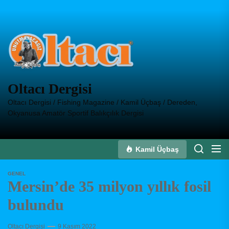
Skip
to
Oltacı
the
Dergisi
content
Oltacı Dergisi
Oltacı Dergisi / Fishing Magazine / Kamil Üçbaş / Dereden,
Okyanusa Amatör Sportif Balıkçılık Dergisi
Kamil Üçbaş
GENEL
Mersin’de 35 milyon yıllık fosil
bulundu
Oltacı Dergisi
9 Kasım 2022