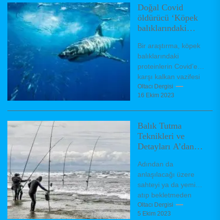
Doğal Covid
öldürücü ‘Köpek
balıklarındaki
proteinler’
Bir araştırma, köpek
balıklarındaki
proteinlerin Covid’e
karşı kalkan vazifesi
görebileceğini ortaya
Oltacı Dergisi
16 Ekim 2023
koydu. Son iki yılda
dünyayı kasıp
kavuran corona
Balık Tutma
virüsün...
Teknikleri ve
Detayları A’dan
Z’ye
Adından da
anlaşılacağı üzere
sahteyi ya da yemi
atıp bekletmeden
aksiyon verdirerek
Oltacı Dergisi
5 Ekim 2023
geri çekme yöntemi