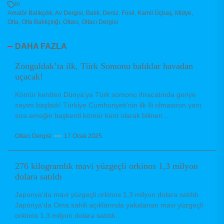
In
Amatör Balıkçılık
,
Av Dergisi
,
Balık
,
Deniz
,
Fosil
,
Kamil Üçbaş
,
Midye
,
Olta
,
Olta Balıkçılığı
,
Oltacı
,
Oltacı Dergisi
DAHA FAZLA
Zonguldak’ta ilk, Türk Somonu balıklar havadan
uçacak!
Kömür kentten Dünya’ya Türk somonu ihracatında geriye
sayım başladı! Türkiye Cumhuriyeti’nin ilk İli olmasının yanı
sıra emeğin başkenti kömür kent olarak bilinen...
Oltacı Dergisi
17 Ocak 2025
276 kilogramlık mavi yüzgeçli orkinos 1,3 milyon
dolara satıldı
Japonya'da mavi yüzgeçli orkinos 1,3 milyon dolara satıldı
Japonya'da Oma sahili açıklarında yakalanan mavi yüzgeçli
orkinos 1,3 milyon dolara satıldı...