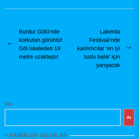
balık tutma
çeşitlerindendir Bu
içerikte...
Yazı
Burdur Gölü’nde
Lakerda
korkutan görüntü!
Festivali’nde
gezinmesi
Previous
Göl iskeleden 18
katılımcılar ‘en iyi
Ne
post:
metre uzaklaştı!
tuzlu balık’ için
pos
yarışacak
Ara
Ar
HABERLER YAZARLAR