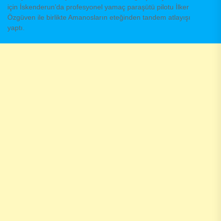
için İskenderun’da profesyonel yamaç paraşütü pilotu İlker
Özgüven ile birlikte Amanosların eteğinden tandem atlayışı
yaptı.