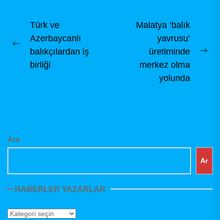
dernek tüzüğü
hükümleri...
Yazı
Türk ve
Malatya ‘balık
Azerbaycanlı
yavrusu’
gezinmesi
Previous
balıkçılardan iş
üretiminde
Ne
post:
birliği
merkez olma
pos
yolunda
Ara
Ar
HABERLER YAZARLAR
Haberler