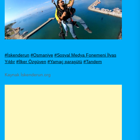
#İskenderun
#Osmaniye
#Sosyal Medya Fonemeni İlyas
Yıldır
#İlker Özgüven
#Yamaç paraşütü
#Tandem
Kaynak İskenderun.org