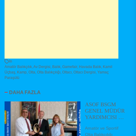
In
Amatör Balıkçılık
,
Av Dergisi
,
Balık
,
Gamefair
,
Havada Balık
,
Kamil
Üçbaş
,
Kamp
,
Olta
,
Olta Balıkçılığı
,
Oltacı
,
Oltacı Dergisi
,
Yamaç
Paraşütü
DAHA FAZLA
ASOF BSGM
GENEL MÜDÜR
YARDIMCISI VE
DAİRE
Amatör ve Sportif
BAŞKANLARINI
Olta Balıkçılığı