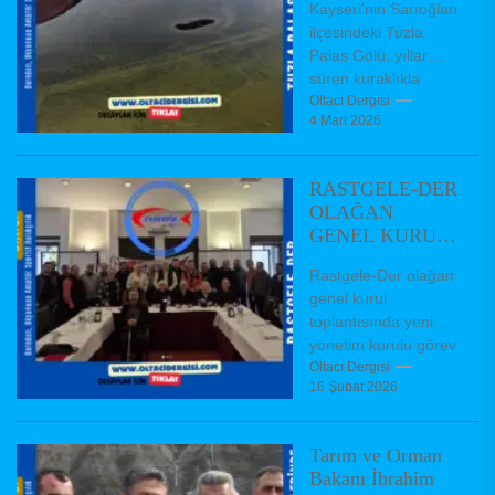
Kayseri'nin Sarıoğlan
ilçesindeki Tuzla
Palas Gölü, yıllar
süren kuraklıkla
küçülerek geçen yıl
Oltacı Dergisi
4 Mart 2026
20 kilometrekareye
inmişti. Kış yağışları
ve kar erimeleriyle...
RASTGELE-DER
OLAĞAN
GENEL KURUL
TOPLANTISI
Rastgele-Der olağan
GERÇEKLEŞTİ
genel kurul
toplantısında yeni
yönetim kurulu görev
dağıiımı
Oltacı Dergisi
16 Şubat 2026
Federasyonumuz
kurucu üyelerinden
olup 24 yıl önce
Tarım ve Orman
kurulmuş bulunan
Bakanı İbrahim
Rastgelebalıkçı...