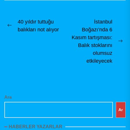
Amatör ve Sportif
Olta Balıkçılığını
tanıtarak,...
Yazı
40 yıldır tuttuğu
İstanbul
Previous
balıkları not alıyor
Boğazı’nda 6
gezinmesi
post:
Kasım tartışması:
Ne
Balık stoklarını
pos
olumsuz
etkileyecek
Ara
Ar
HABERLER YAZARLAR