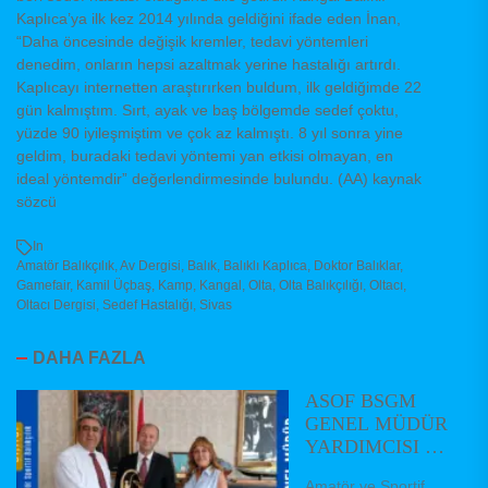
Kaplıca’ya ilk kez 2014 yılında geldiğini ifade eden İnan,
“Daha öncesinde değişik kremler, tedavi yöntemleri
denedim, onların hepsi azaltmak yerine hastalığı artırdı.
Kaplıcayı internetten araştırırken buldum, ilk geldiğimde 22
gün kalmıştım. Sırt, ayak ve baş bölgemde sedef çoktu,
yüzde 90 iyileşmiştim ve çok az kalmıştı. 8 yıl sonra yine
geldim, buradaki tedavi yöntemi yan etkisi olmayan, en
ideal yöntemdir” değerlendirmesinde bulundu. (AA) kaynak
sözcü
In
Amatör Balıkçılık
,
Av Dergisi
,
Balık
,
Balıklı Kaplıca
,
Doktor Balıklar
,
Gamefair
,
Kamil Üçbaş
,
Kamp
,
Kangal
,
Olta
,
Olta Balıkçılığı
,
Oltacı
,
Oltacı Dergisi
,
Sedef Hastalığı
,
Sivas
DAHA FAZLA
ASOF BSGM
GENEL MÜDÜR
YARDIMCISI VE
DAİRE
Amatör ve Sportif