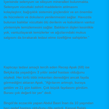
İçerisinde selenyum ve silisyum mineralleri bulunmakta.
Selenyum vücuttaki zehirli maddelerin atılmasını
kolaylaştırır, bağışıklık sistemini güçlendirir ve en önemlisi
de hücrelerin ve dokuların yenilenmesini sağlar. Havuzda
bulunan balıklar vücuttaki ölü derilerin ve kabukların vantuz
yöntemiyle temizlemesini sağlar. Balıkların dişleri kesinlikle
yok, vantuzlayarak temizlerler ve ağızlarındaki mukus
salgısını da bırakarak tedavi etme özelliğine sahiptirler.”
Kaplıcayı tedavi amaçlı tercih eden Recep Apak (68) ise
Belçika’da yaşadığını 3 yıldır sedef hastası olduğunu
söyledi. Her türlü tıbbi imkanları denediğini ancak fayda
görmediğini aktaran Apak, “Ağrılarım artmıştı, buraya
geldim ve 21 gün kaldım. Çok büyük faydasını gördüm.
Burası çok değerli bir yer” dedi.
Bingöl’de eczacılık yapan Abdul Basri İnan da 10 yaşından
beri sedef hastası olduğunu dile getirdi. Kangal Balıklı