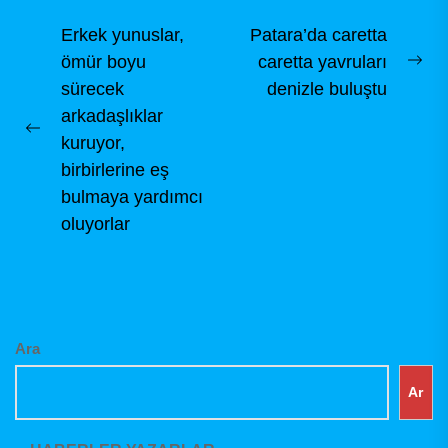
tanıtarak,...
Yazı
Erkek yunuslar,
Patara’da caretta
ömür boyu
caretta yavruları
gezinmesi
Ne
sürecek
denizle buluştu
pos
arkadaşlıklar
Previous
kuruyor,
post:
birbirlerine eş
bulmaya yardımcı
oluyorlar
Ara
Ar