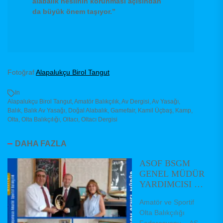
alabalık neslinin korunması açısından
da büyük önem taşıyor.”
Fotoğraf
Alapalukçu Birol Tangut
In
Alapalukçu Birol Tangut
,
Amatör Balıkçılık
,
Av Dergisi
,
Av Yasağı
,
Balık
,
Balık Av Yasağı
,
Doğal Alabalık
,
Gamefair
,
Kamil Üçbaş
,
Kamp
,
Olta
,
Olta Balıkçılığı
,
Oltacı
,
Oltacı Dergisi
DAHA FAZLA
ASOF BSGM
GENEL MÜDÜR
YARDIMCISI VE
DAİRE
Amatör ve Sportif
BAŞKANLARINI
Olta Balıkçılığı
ZİYARET ETTİ