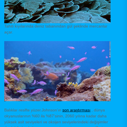
Tahiti kıyılarında deniz tabanından gül şeklinde mercanlar
açar.
Balıklar resifte yüzer.Johnson’ın
son araştırması
, dünya
okyanuslarının %60 ila %87’sinin, 2060 yılına kadar daha
yüksek asit seviyeleri ve oksijen seviyelerindeki değişimler