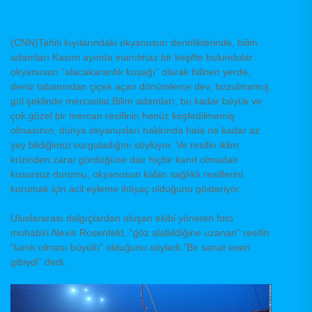
(CNN)Tahiti kıyılarındaki okyanusun derinliklerinde, bilim
adamları Kasım ayında inanılmaz bir keşifte bulundular:
okyanusun “alacakaranlık kuşağı” olarak bilinen yerde,
deniz tabanından çiçek açan dönümlerce dev, bozulmamış,
gül şeklinde mercanlar.Bilim adamları, bu kadar büyük ve
çok güzel bir mercan resifinin henüz keşfedilmemiş
olmasının, dünya okyanusları hakkında hala ne kadar az
şey bildiğimizi vurguladığını söylüyor. Ve resifin iklim
krizinden zarar gördüğüne dair hiçbir kanıt olmadan
kusursuz durumu, okyanusun kalan sağlıklı resiflerini
korumak için acil eyleme ihtiyaç olduğunu gösteriyor.
Uluslararası dalgıçlardan oluşan ekibi yöneten foto
muhabiri Alexis Rosenfeld, “göz alabildiğine uzanan” resifin
“tanık olması büyülü” olduğunu söyledi.”Bir sanat eseri
gibiydi” dedi.