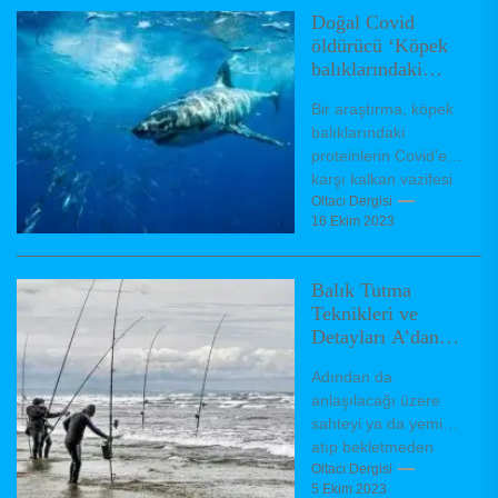
Doğal Covid
öldürücü ‘Köpek
balıklarındaki
proteinler’
Bir araştırma, köpek
balıklarındaki
proteinlerin Covid’e
karşı kalkan vazifesi
görebileceğini ortaya
Oltacı Dergisi
16 Ekim 2023
koydu. Son iki yılda
dünyayı kasıp
kavuran corona
Balık Tutma
virüsün...
Teknikleri ve
Detayları A’dan
Z’ye
Adından da
anlaşılacağı üzere
sahteyi ya da yemi
atıp bekletmeden
aksiyon verdirerek
Oltacı Dergisi
5 Ekim 2023
geri çekme yöntemi