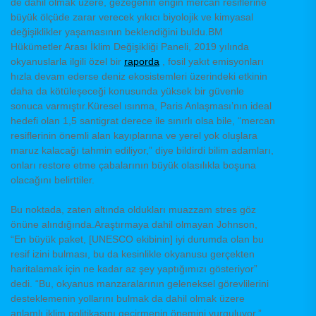
de dahil olmak üzere, gezegenin engin mercan resiflerine
büyük ölçüde zarar verecek yıkıcı biyolojik ve kimyasal
değişiklikler yaşamasının beklendiğini buldu.BM
Hükümetler Arası İklim Değişikliği Paneli, 2019 yılında
okyanuslarla ilgili özel bir
raporda
, fosil yakıt emisyonları
hızla devam ederse deniz ekosistemleri üzerindeki etkinin
daha da kötüleşeceği konusunda yüksek bir güvenle
sonuca varmıştır.Küresel ısınma, Paris Anlaşması’nın ideal
hedefi olan 1,5 santigrat derece ile sınırlı olsa bile, “mercan
resiflerinin önemli alan kayıplarına ve yerel yok oluşlara
maruz kalacağı tahmin ediliyor,” diye bildirdi bilim adamları,
onları restore etme çabalarının büyük olasılıkla boşuna
olacağını belirttiler.
Bu noktada, zaten altında oldukları muazzam stres göz
önüne alındığında.Araştırmaya dahil olmayan Johnson,
“En büyük paket, [UNESCO ekibinin] iyi durumda olan bu
resif izini bulması, bu da kesinlikle okyanusu gerçekten
haritalamak için ne kadar az şey yaptığımızı gösteriyor”
dedi. “Bu, okyanus manzaralarının geleneksel görevlilerini
desteklemenin yollarını bulmak da dahil olmak üzere
anlamlı iklim politikasını geçirmenin önemini vurguluyor.”