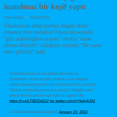
inanılmaz bir keşif yaptı
Oltacı Dergisi
23 Ocak 2022
Uluslararası dalgıçlardan oluşan ekibi
yöneten foto muhabiri Alexis Rosenfeld,
“göz alabildiğine uzanan” resifin “tanık
olması büyülü” olduğunu söyledi.”Bir sanat
eseri gibiydi” dedi.
Scientists made an incredible discovery in
November: acres of giant, pristine, rose-shaped
corals blossoming from the sea floor off the coast of
Tahiti in what's known as the ocean's "twilight zone,"
where there’s just enough light to support life
https://t.co/LT0EX3d2z2
pic.twitter.com/mYlokr4cDU
— CNN International (@cnni)
January 23, 2022