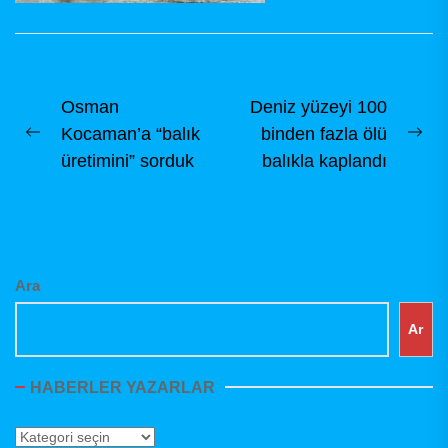
balık tutma
çeşitlerindendir Bu
içerikte...
Yazı
Osman
Deniz yüzeyi 100
Kocaman’a “balık
binden fazla ölü
gezinmesi
Previous
Ne
üretimini” sorduk
balıkla kaplandı
post:
pos
Ara
Ar
HABERLER YAZARLAR
Haberler