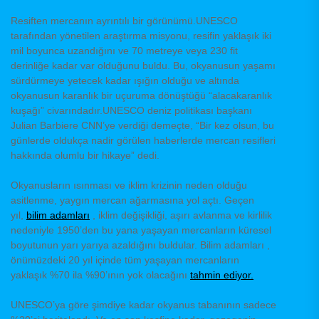
Resiften mercanın ayrıntılı bir görünümü.UNESCO
tarafından yönetilen araştırma misyonu, resifin yaklaşık iki
mil boyunca uzandığını ve 70 metreye veya 230 fit
derinliğe kadar var olduğunu buldu. Bu, okyanusun yaşamı
sürdürmeye yetecek kadar ışığın olduğu ve altında
okyanusun karanlık bir uçuruma dönüştüğü “alacakaranlık
kuşağı” civarındadır.UNESCO deniz politikası başkanı
Julian Barbiere CNN’ye verdiği demeçte, “Bir kez olsun, bu
günlerde oldukça nadir görülen haberlerde mercan resifleri
hakkında olumlu bir hikaye” dedi.
Okyanusların ısınması ve iklim krizinin neden olduğu
asitlenme, yaygın mercan ağarmasına yol açtı. Geçen
yıl,
bilim adamları
, iklim değişikliği, aşırı avlanma ve kirlilik
nedeniyle 1950’den bu yana yaşayan mercanların küresel
boyutunun yarı yarıya azaldığını buldular. Bilim adamları ,
önümüzdeki 20 yıl içinde tüm yaşayan mercanların
yaklaşık %70 ila %90’ının yok olacağını
tahmin ediyor.
UNESCO’ya göre şimdiye kadar okyanus tabanının sadece