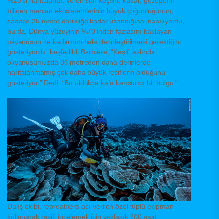
%20’si haritalandı. Ve en son keşfine kadar, gezegenin
bilinen mercan ekosistemlerinin büyük çoğunluğunun,
sadece 25 metre derinliğe kadar uzandığına inanılıyordu,
bu da, Dünya yüzeyinin %70’inden fazlasını kaplayan
okyanusun ne kadarının hala derinleştirilmesi gerektiğini
gösteriyordu. keşfedildi.Barbiere, “Keşif, aslında
okyanusumuzda 30 metreden daha derinlerde
haritalanmamış çok daha büyük resiflerin olduğunu
gösteriyor.” Dedi. “Bu oldukça kafa karıştırıcı bir bulgu.”
Dalış ekibi, rebreathers adı verilen özel tüplü ekipman
kullanarak resifi incelemek için yaklaşık 200 saat