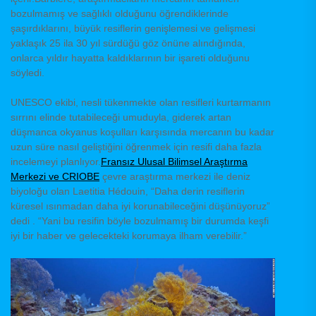
bozulmamış ve sağlıklı olduğunu öğrendiklerinde
şaşırdıklarını, büyük resiflerin genişlemesi ve gelişmesi
yaklaşık 25 ila 30 yıl sürdüğü göz önüne alındığında,
onlarca yıldır hayatta kaldıklarının bir işareti olduğunu
söyledi.
UNESCO ekibi, nesli tükenmekte olan resifleri kurtarmanın
sırrını elinde tutabileceği umuduyla, giderek artan
düşmanca okyanus koşulları karşısında mercanın bu kadar
uzun süre nasıl geliştiğini öğrenmek için resifi daha fazla
incelemeyi planlıyor.
Fransız Ulusal Bilimsel Araştırma
Merkezi ve CRIOBE
çevre araştırma merkezi ile deniz
biyoloğu olan Laetitia Hédouin, “Daha derin resiflerin
küresel ısınmadan daha iyi korunabileceğini düşünüyoruz”
dedi . “Yani bu resifin böyle bozulmamış bir durumda keşfi
iyi bir haber ve gelecekteki korumaya ilham verebilir.”