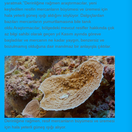
yaratmak.”Derinliğine rağmen araştırmacılar, yeni
keşfedilen resifin mercanların büyümesi ve üremesi için
hala yeterli güneş ışığı aldığını söylüyor. Dalgıçlardan
bazıları mercanların yumurtlamasına bile tanık
oldu.Araştırmacılar, bölgedeki mevcut resifler hakkında çok
az bilgi sahibi olarak geçen yıl Kasım ayında göreve
başladılar ve mercanın ne kadar yaygın, benzersiz ve
bozulmamış olduğuna dair inanılmaz bir anlayışla çıktılar.
Derinliğine rağmen, resif mercanların büyümesi ve üremesi
için hala yeterli güneş ışığı alıyor.