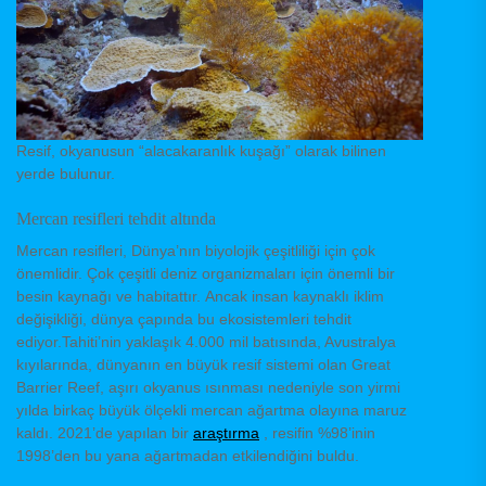
Resif, okyanusun “alacakaranlık kuşağı” olarak bilinen
yerde bulunur.
Mercan resifleri tehdit altında
Mercan resifleri, Dünya’nın biyolojik çeşitliliği için çok
önemlidir. Çok çeşitli deniz organizmaları için önemli bir
besin kaynağı ve habitattır. Ancak insan kaynaklı iklim
değişikliği, dünya çapında bu ekosistemleri tehdit
ediyor.Tahiti’nin yaklaşık 4.000 mil batısında, Avustralya
kıyılarında, dünyanın en büyük resif sistemi olan Great
Barrier Reef, aşırı okyanus ısınması nedeniyle son yirmi
yılda birkaç büyük ölçekli mercan ağartma olayına maruz
kaldı. 2021’de yapılan bir
araştırma
, resifin %98’inin
1998’den bu yana ağartmadan etkilendiğini buldu.