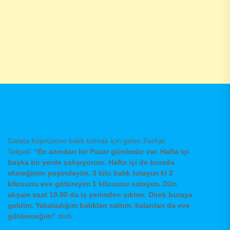
Galata Köprüsüne balık tutmak için gelen Ferhat
Telipek’
“En azından bir Pazar günümüz var. Hafta içi
başka bir yerde çalışıyorum. Hafta içi de burada
ekmeğimin peşindeyim. 3 kilo balık tutayım ki 2
kilosunu eve götüreyim 1 kilosunu satayım. Dün
akşam saat 19.00 da iş yerimden çıktım. Direk buraya
geldim. Yakaladığım balıkları sattım, kalanları da eve
götüreceğim”
dedi.