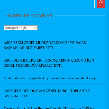
Ar
HABERLER YAZARLAR
Haberler
Yazarlar
ASOF BSGM GENEL MÜDÜR YARDIMCISI VE DAİRE
BAŞKANLARINI ZİYARET ETTİ
ASOF OLTA BALIKÇILIĞI SORUNLARININ ÇÖZÜMÜ İÇİN
GENEL MÜDÜRLÜĞÜ ZİYARET ETTİ.
Tuzla Palas Gölü yağışlarla 41 yıl önceki havzasına yeniden kavuştu
RASTGELE-DER OLAĞAN GENEL KURUL TOPLANTISI
GERÇEKLEŞTİ
Tarım ve Orman Bakanı İbrahim Yumaklı, “Türkiye’nin 2025’te su