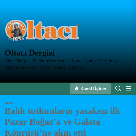
Skip
to
Oltacı
the
Dergisi
content
Oltacı Dergisi
Oltacı Dergisi / Fishing Magazine / Kamil Üçbaş / Dereden,
Okyanusa Amatör Sportif Balıkçılık Dergisi
Kamil Üçbaş
GENEL
Balık tutkunların yasaksız ilk
Pazar Boğaz’a ve Galata
Köprüsü’ne akın etti