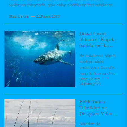
başlatılan çalışmada, göle atılan plastiklerin inci kefallerini...
Oltacı Dergisi
21 Kasım 2023
Doğal Covid
öldürücü ‘Köpek
balıklarındaki
proteinler’
Bir araştırma, köpek
balıklarındaki
proteinlerin Covid’e
karşı kalkan vazifesi
görebileceğini ortaya
Oltacı Dergisi
16 Ekim 2023
koydu. Son iki yılda
dünyayı kasıp
kavuran corona
Balık Tutma
virüsün...
Teknikleri ve
Detayları A’dan
Z’ye
Adından da