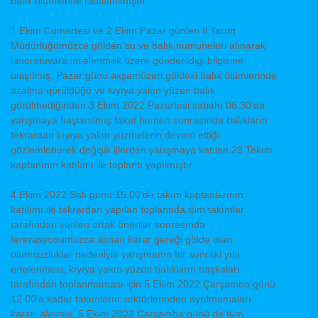
balık ölümlerine rastlanılmıştır.
1 Ekim Cumartesi ve 2 Ekim Pazar günleri İl Tarım
Müdürlüğümüzce gölden su ve balık numuneleri alınarak
laboratuvara incelenmek üzere gönderildiği bilgisine
ulaşılmış, Pazar günü akşamüzeri göldeki balık ölümlerinde
azalma görüldüğü ve kıyıya yakın yüzen balık
görülmediğinden 3 Ekim 2022 Pazartesi sabahı 06.30’da
yarışmaya başlanılmış fakat hemen sonrasında balıkların
tekrardan kıyıya yakın yüzmelerin devam ettiği
gözlemlenerek değişik illerden yarışmaya katılan 29 Takım
kaptanının katılımı ile toplantı yapılmıştır.
4 Ekim 2022 Salı günü 15.00’de takım kaptanlarının
katılımı ile tekrardan yapılan toplantıda tüm takımlar
tarafından verilen ortak öneriler sonrasında
fererasyonumuzca alınan karar gereği gölde olan
olumsuzluklar nedeniyle yarışmanın bir sonraki yıla
ertelenmesi, kıyıya yakın yüzen balıkların başkaları
tarafından toplanmaması için 5 Ekim 2022 Çarşamba günü
12.00’a kadar takımların sektörlerinden ayrılmamaları
kararı alınmış, 5 Ekim 2022 Çarşamba günü de tüm