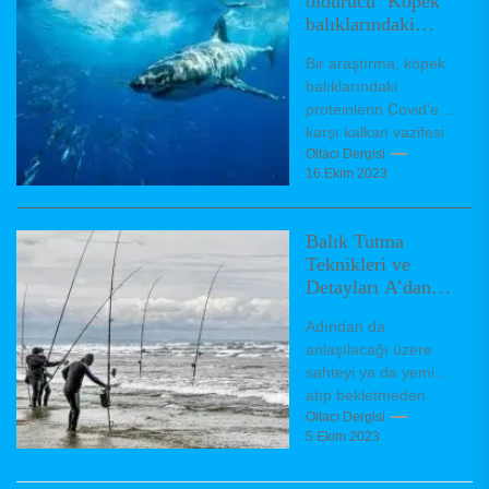
öldürücü ‘Köpek
balıklarındaki
proteinler’
Bir araştırma, köpek
balıklarındaki
proteinlerin Covid’e
karşı kalkan vazifesi
görebileceğini ortaya
Oltacı Dergisi
16 Ekim 2023
koydu. Son iki yılda
dünyayı kasıp
kavuran corona
Balık Tutma
virüsün...
Teknikleri ve
Detayları A’dan
Z’ye
Adından da
anlaşılacağı üzere
sahteyi ya da yemi
atıp bekletmeden
aksiyon verdirerek
Oltacı Dergisi
5 Ekim 2023
geri çekme yöntemi
balık tutma
çeşitlerindendir Bu