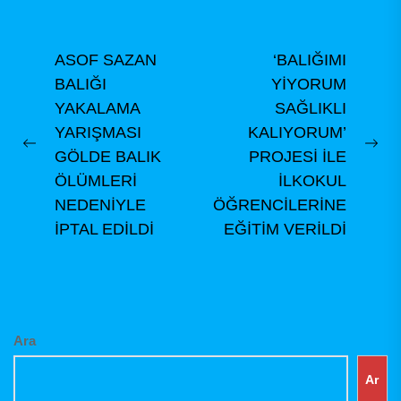
içerikte...
Yazı
ASOF SAZAN
‘BALIĞIMI
BALIĞI
YİYORUM
gezinmesi
YAKALAMA
SAĞLIKLI
YARIŞMASI
KALIYORUM’
Previous
Ne
GÖLDE BALIK
PROJESİ İLE
post:
pos
ÖLÜMLERİ
İLKOKUL
NEDENİYLE
ÖĞRENCİLERİNE
İPTAL EDİLDİ
EĞİTİM VERİLDİ
Ara
Ar