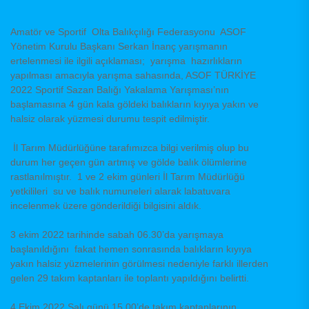
Amatör ve Sportif Olta Balıkçılığı Federasyonu ASOF
Yönetim Kurulu Başkanı Serkan İnanç yarışmanın
ertelenmesi ile ilgili açıklaması; yarışma hazırlıkların
yapılması amacıyla yarışma sahasında, ASOF TÜRKİYE
2022 Sportif Sazan Balığı Yakalama Yarışması’nın
başlamasına 4 gün kala göldeki balıkların kıyıya yakın ve
halsiz olarak yüzmesi durumu tespit edilmiştir.
İl Tarım Müdürlüğüne tarafımızca bilgi verilmiş olup bu
durum her geçen gün artmış ve gölde balık ölümlerine
rastlanılmıştır. 1 ve 2 ekim günleri İl Tarım Müdürlüğü
yetkilileri su ve balık numuneleri alarak labatuvara
incelenmek üzere gönderildiği bilgisini aldık.
3 ekim 2022 tarihinde sabah 06.30’da yarışmaya
başlanıldığını fakat hemen sonrasında balıkların kıyıya
yakın halsiz yüzmelerinin görülmesi nedeniyle farklı illerden
gelen 29 takım kaptanları ile toplantı yapıldığını belirtti.
4 Ekim 2022 Salı günü 15.00’de takım kaptanlarının