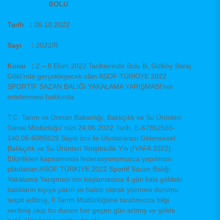
BOLU
Tarih :
06.10.2022
Sayı :
2022/R
Konu :
2 – 8 Ekim 2022 Tarihlerinde Bolu İli, Gölköy Baraj
Gölü’nde gerçekleşecek olan ASOF TÜRKİYE 2022
SPORTİF SAZAN BALIĞI YAKALAMA YARIŞMASI’nın
ertelenmesi hakkında
T.C. Tarım ve Orman Bakanlığı, Balıkçılık ve Su Ürünleri
Genel Müdürlüğü’ nün 24.06.2022 Tarih, E-67852565-
140.06-6085629 Sayılı izni ile Uluslararası Geleneksel
Balıkçılık ve Su Ürünleri Yetiştiricilik Yılı (IYAFA 2022)
Etkinlikleri kapsamında federasyonumuzca yapılması
planlanan ASOF TÜRKİYE 2022 Sportif Sazan Balığı
Yakalama Yarışması’nın başlamasına 4 gün kala göldeki
balıkların kıyıya yakın ve halsiz olarak yüzmesi durumu
tespit edilmiş, İl Tarım Müdürlüğüne tarafımızca bilgi
verilmiş olup bu durum her geçen gün artmış ve gölde